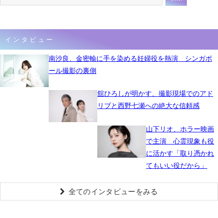
インタビュー
南沙良、金密輸に手を染める妊婦役を熱演 シンガポ
ール撮影の裏側
舘ひろしが明かす、撮影現場でのアド
リブと西野七瀬への絶大な信頼感
山下リオ、ホラー映画
で主演 心霊現象も役
に活かす「取り憑かれ
てもいい役だから」
全てのインタビューをみる