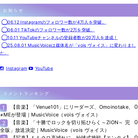
お知らせ
◯06.12 Instagramのフォロワー数が4万人を突破。
◯06.01 TikTokのフォロワー数が2万を突破。
◯10.11 YouTubeチャンネルの登録者数が20万人を達成！
◯25.08.01 MusicVoiceは媒体名が「vois ヴォイス」に変わりまし
た。
Instagram
YouTube
コメントランキング
0
【音楽】「Venue101」にリーダーズ、Omoinotake、
1
≠MEが登場｜MusicVoice（vois ヴォイス）
0
【音楽】「十勝でロックを切り拓ひらく～ZION～ 完
2
全版」放送決定｜MusicVoice（vois ヴォイス）
0
【写真】ももクロ高城れに、始球式挑戦【エンタメ】