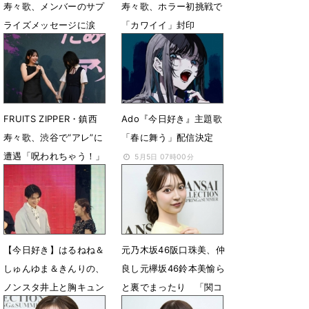
寿々歌、メンバーのサプ
寿々歌、ホラー初挑戦で
ライズメッセージに涙
「カワイイ」封印
7月24日 22時38分
7月11日 18時54分
FRUITS ZIPPER・鎮西
Ado『今日好き』主題歌
寿々歌、渋谷で“アレ”に
「春に舞う」配信決定
遭遇「呪われちゃう！」
5月5日 07時00分
7月11日 18時48分
【今日好き】はるねね＆
元乃木坂46阪口珠美、仲
しゅんゆま＆きんりの、
良し元欅坂46鈴本美愉ら
ノンスタ井上と胸キュン
と裏でまったり 「関コ
対決 歴代出演者登場
レ」でランウェイ