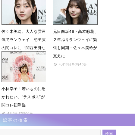
4月20日 07時24分
4月13日 06時56分
佐々木美玲、大人な雰囲
元日向坂46・高本彩花、
気でランウェイ 初出演
２年ぶりランウェイに緊
の関コレに「関西出身な
張も同期・佐々木美玲が
ので嬉しい」
支えに
4月13日 06時50分
4月13日 06時40分
小林幸子「若いものに巻
かれたい」“ラスボス”が
関コレ初降臨
4月6日 17時00分
記事の検索