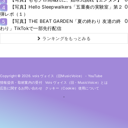
3
0
【写真】Hello Sleepwalkers「五重奏の実験室」第２
4
弾レポ（１）
0
【写真】THE BEAT GARDEN「夏の終わり 友達の終
5
わり」TikTokで一部先行配信
ランキングをもっとみる
Copyright © 2026. vois ヴォイス（旧MusicVoice）
-
YouTube
情報提供・取材案内の受付
Vois ヴォイス（旧・MusicVoice）とは
広告に関するお問い合わせ
クッキー（cookie）使用について
-