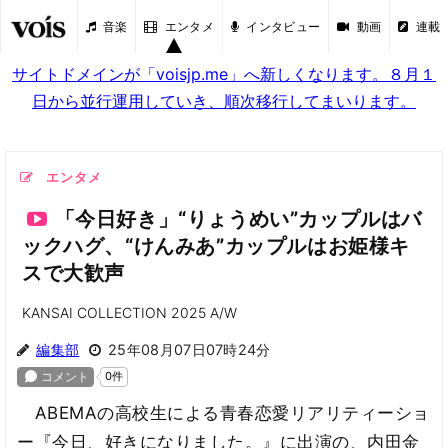
音楽
エンタメ
インタビュー
動画
連載
サイトドメインが「voisjp.me」へ新しくなります。８月１
日から並行運用していき、順次移行してまいります。
エンタメ
「今日好き」“りょうめい”カップルはバ
ックハグ、“けんみあ”カップルはお姫様キ
スで大歓声
KANSAI COLLECTION 2025 A/W
編集部
25年08月07日07時24分
ABEMAの高校生による青春恋愛リアリティーショ
ー『今日、好きになりました。』に出演の、内田金