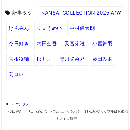
記事タグ
KANSAI COLLECTION 2025 A/W
けんみあ
りょうめい
中村健太朗
今日好き
内田金吾
天宮芽唯
小國舞羽
曽根凌輔
松井芹
瀬川陽菜乃
藤田みあ
関コレ
>
エンタメ
>
「今日好き」“りょうめい”カップルはバックハグ、“けんみあ”カップルはお姫様
キスで大歓声