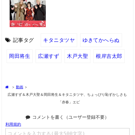
記事タグ
キタニタツヤ
ゆきてかへらぬ
岡田将生
広瀬すず
木戸大聖
根岸吉太郎
>
動画
>
広瀬すず＆木戸大聖＆岡田将生＆キタニタツヤ、ちょっぴり恥ずかしさも
「赤春」エピ
コメントを書く（ユーザー登録不要）