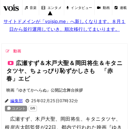
音楽
エンタメ
インタビュー
動画
連載
サイトドメインが「voisjp.me」へ新しくなります。８月１
日から並行運用していき、順次移行してまいります。
動画
広瀬すず＆木戸大聖＆岡田将生＆キタニ
タツヤ、ちょっぴり恥ずかしさも 「赤
春」エピ
映画『ゆきてかへらぬ』公開記念舞台挨拶
編集部
25年02月25日07時32分
広瀬すず、木戸大聖、岡田将生、キタニタツヤ、
根岸吉太郎監督が22日、都内で行われた映画『ゆき