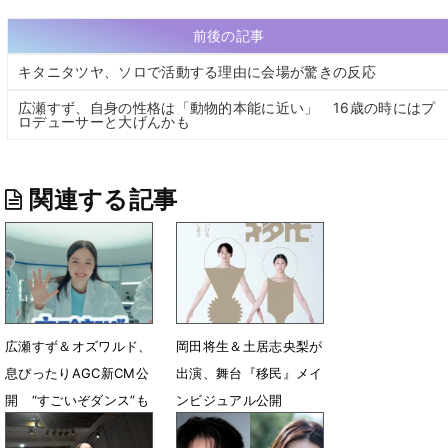
前後の記事
キタニタツヤ、ソロで活動する理由に会場が驚きの反応
広瀬すず、自身の性格は「動物的本能に近い」 16歳の時にはプ
ロデューサーと大げんかも
関連する記事
広瀬すず＆オズワルド、
岡田将生＆土居志央梨が
息ぴったりAGC新CM公
出演、舞台『移民』メイ
開 “すごいぞダンス”も
ンビジュアル公開
健在
7月10日 12時08分