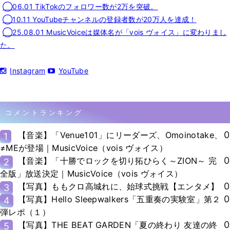
◯06.01 TikTokのフォロワー数が2万を突破。
◯10.11 YouTubeチャンネルの登録者数が20万人を達成！
◯25.08.01 MusicVoiceは媒体名が「vois ヴォイス」に変わりまし
た。
Instagram
YouTube
コメントランキング
0
【音楽】「Venue101」にリーダーズ、Omoinotake、
1
≠MEが登場｜MusicVoice（vois ヴォイス）
0
【音楽】「十勝でロックを切り拓ひらく～ZION～ 完
2
全版」放送決定｜MusicVoice（vois ヴォイス）
0
【写真】ももクロ高城れに、始球式挑戦【エンタメ】
3
0
【写真】Hello Sleepwalkers「五重奏の実験室」第２
4
弾レポ（１）
0
【写真】THE BEAT GARDEN「夏の終わり 友達の終
5