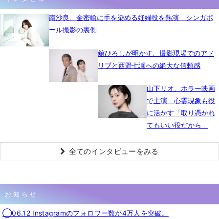
南沙良、金密輸に手を染める妊婦役を熱演 シンガポ
ール撮影の裏側
舘ひろしが明かす、撮影現場でのアド
リブと西野七瀬への絶大な信頼感
山下リオ、ホラー映画
で主演 心霊現象も役
に活かす「取り憑かれ
てもいい役だから」
全てのインタビューをみる
お知らせ
◯06.12 Instagramのフォロワー数が4万人を突破。