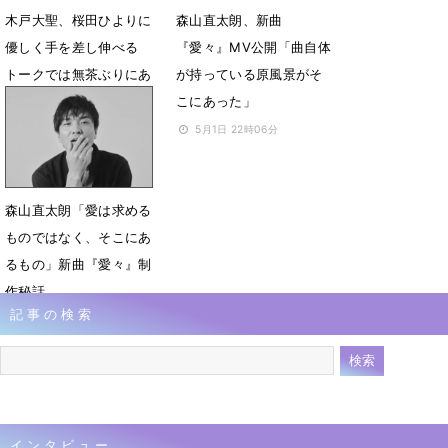
木戸大聖、桜田ひよりに
森山直太朗、新曲
優しく手を差し伸べる
『愛々』MV公開「曲自体
トークでは無茶ぶりにあ
が持っている原風景がそ
いタジタジ
こにあった」
5月28日 06時45分
5月1日 22時06分
森山直太朗「愛は求める
ものではなく、そこにあ
るもの」新曲『愛々』制
作秘話
記事の検索
4月29日 12時00分
インタビュー