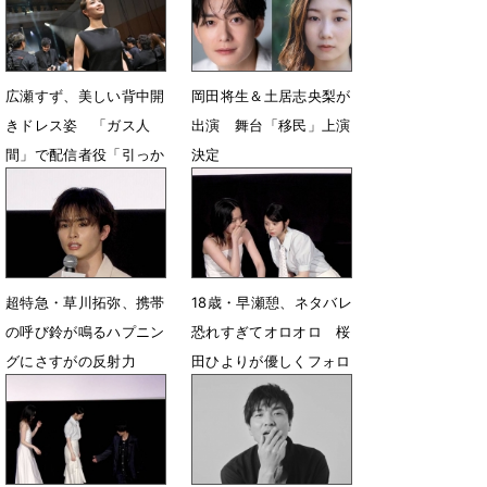
7月24日 15時00分
広瀬すず、美しい背中開
岡田将生＆土居志央梨が
きドレス姿 「ガス人
出演 舞台「移民」上演
間」で配信者役「引っか
決定
き回す面白さに」
6月16日 09時30分
6月30日 07時31分
超特急・草川拓弥、携帯
18歳・早瀬憩、ネタバレ
の呼び鈴が鳴るハプニン
恐れすぎてオロオロ 桜
グにさすがの反射力
田ひよりが優しくフォロ
ー
5月28日 06時57分
5月28日 06時52分