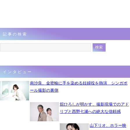
記事の検索
インタビュー
南沙良、金密輸に手を染める妊婦役を熱演 シンガポ
ール撮影の裏側
舘ひろしが明かす、撮影現場でのアド
リブと西野七瀬への絶大な信頼感
山下リオ、ホラー映