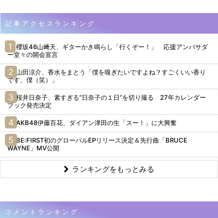
記事アクセスランキング
櫻坂46山﨑天、ギターかき鳴らし「行くぞー！」 応援アンバサダ
ー堂々の開会宣言
山田涼介、香水をまとう「僕を嗅ぎたいですよね？すごくいい香り
です、僕（笑）」
桜井日奈子、素すぎる“日奈子の１日”を切り撮る 27年カレンダー
ブック発売決定
AKB48伊藤百花、ダイアン津田の生「スー！」に大興奮
BE:FIRST初のグローバルEPリリース決定＆先行曲「BRUCE
WAYNE」MV公開
ランキングをもっとみる
コメントランキング