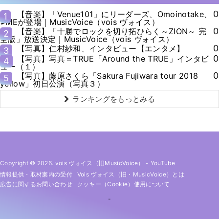
0
【音楽】「Venue101」にリーダーズ、Omoinotake、
1
≠MEが登場｜MusicVoice（vois ヴォイス）
0
【音楽】「十勝でロックを切り拓ひらく～ZION～ 完
2
全版」放送決定｜MusicVoice（vois ヴォイス）
0
【写真】仁村紗和、インタビュー【エンタメ】
3
0
【写真】写真＝TRUE「Around the TRUE」インタビ
4
ュー（１）
0
【写真】藤原さくら「Sakura Fujiwara tour 2018
5
yellow」初日公演（写真３）
ランキングをもっとみる
Copyright © 2026. vois ヴォイス（旧MusicVoice）
-
YouTube
情報提供・取材案内の受付
Vois ヴォイス（旧・MusicVoice）とは
広告に関するお問い合わせ
クッキー（cookie）使用について
-