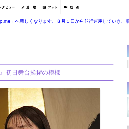
ンタビュー
連 載
フォト
動 画
sjp.me」へ新しくなります。８月１日から並行運用していき
』初日舞台挨拶の模様