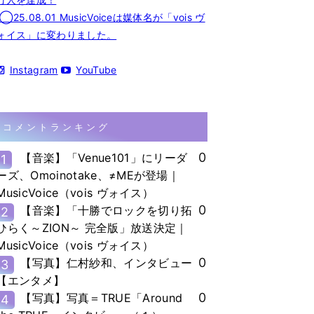
◯25.08.01 MusicVoiceは媒体名が「vois ヴ
ォイス」に変わりました。
Instagram
YouTube
コメントランキング
0
【音楽】「Venue101」にリーダ
1
ーズ、Omoinotake、≠MEが登場｜
MusicVoice（vois ヴォイス）
0
【音楽】「十勝でロックを切り拓
2
ひらく～ZION～ 完全版」放送決定｜
MusicVoice（vois ヴォイス）
0
【写真】仁村紗和、インタビュー
3
【エンタメ】
0
【写真】写真＝TRUE「Around
4