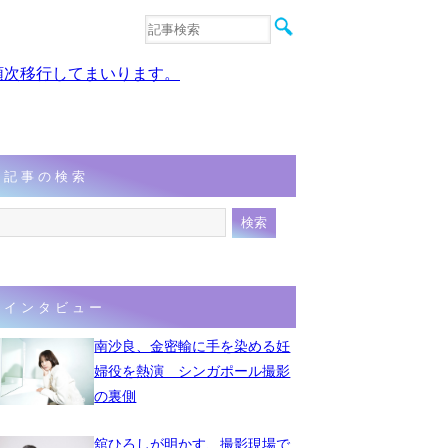
音楽
エンタメ
、順次移行してまいります。
インタビュー
動画
連載
フォト
記事の検索
インタビュー
南沙良、金密輸に手を染める妊
婦役を熱演 シンガポール撮影
の裏側
舘ひろしが明かす、撮影現場で