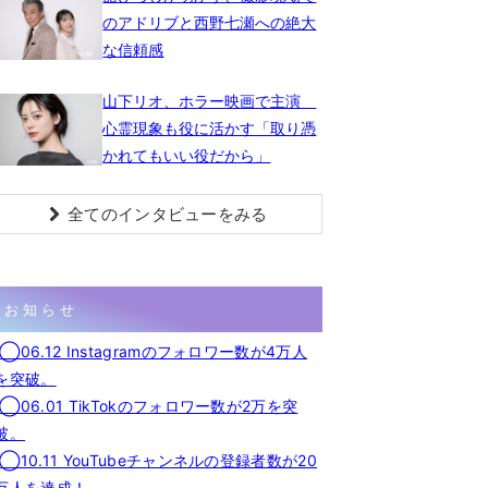
のアドリブと西野七瀬への絶大
な信頼感
山下リオ、ホラー映画で主演
心霊現象も役に活かす「取り憑
かれてもいい役だから」
全てのインタビューをみる
お知らせ
◯06.12 Instagramのフォロワー数が4万人
を突破。
◯06.01 TikTokのフォロワー数が2万を突
破。
◯10.11 YouTubeチャンネルの登録者数が20
万人を達成！