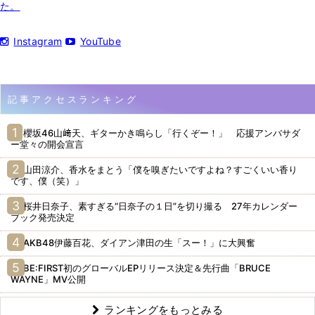
た。
Instagram
YouTube
記事アクセスランキング
櫻坂46山﨑天、ギターかき鳴らし「行くぞー！」 応援アンバサダ
ー堂々の開会宣言
山田涼介、香水をまとう「僕を嗅ぎたいですよね？すごくいい香り
です、僕（笑）」
桜井日奈子、素すぎる“日奈子の１日”を切り撮る 27年カレンダー
ブック発売決定
AKB48伊藤百花、ダイアン津田の生「スー！」に大興奮
BE:FIRST初のグローバルEPリリース決定＆先行曲「BRUCE
WAYNE」MV公開
ランキングをもっとみる