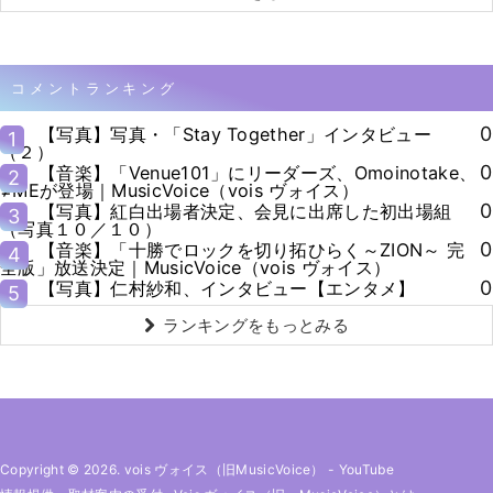
コメントランキング
0
【写真】写真・「Stay Together」インタビュー
1
（２）
0
【音楽】「Venue101」にリーダーズ、Omoinotake、
2
≠MEが登場｜MusicVoice（vois ヴォイス）
0
【写真】紅白出場者決定、会見に出席した初出場組
3
（写真１０／１０）
0
【音楽】「十勝でロックを切り拓ひらく～ZION～ 完
4
全版」放送決定｜MusicVoice（vois ヴォイス）
0
【写真】仁村紗和、インタビュー【エンタメ】
5
ランキングをもっとみる
Copyright © 2026. vois ヴォイス（旧MusicVoice）
-
YouTube