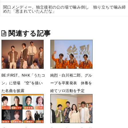
関口メンディー、独立後初の公の場で噛み倒し 独り立ちで噛み締
めた「恵まれていたんだな」
関連する記事
BE:FIRST、NHK「うたコ
純烈・白川裕二郎、グル
ン」に登場 “空”を描い
ープを卒業発表 休養を
た名曲を披露
経てソロ活動を予定
7月6日 13時19分
6月8日 17時47分