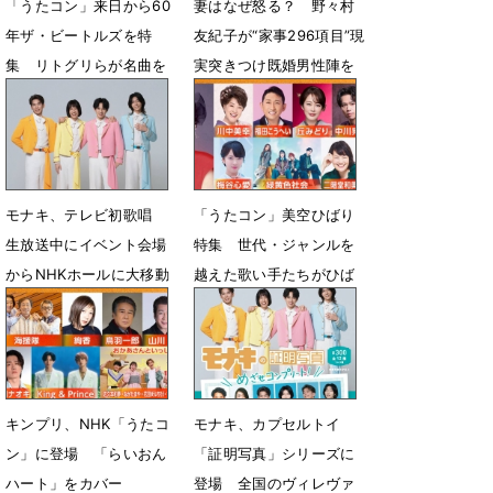
「うたコン」来日から60
妻はなぜ怒る？ 野々村
年ザ・ビートルズを特
友紀子が“家事296項目”現
集 リトグリらが名曲を
実突きつけ既婚男性陣を
メドレーで披露
論破
6月8日 12時38分
6月5日 12時56分
モナキ、テレビ初歌唱
「うたコン」美空ひばり
生放送中にイベント会場
特集 世代・ジャンルを
からNHKホールに大移動
越えた歌い手たちがひば
り作品に挑む
6月1日 12時07分
5月26日 12時42分
キンプリ、NHK「うたコ
モナキ、カプセルトイ
ン」に登場 「らいおん
「証明写真」シリーズに
ハート」をカバー
登場 全国のヴィレヴァ