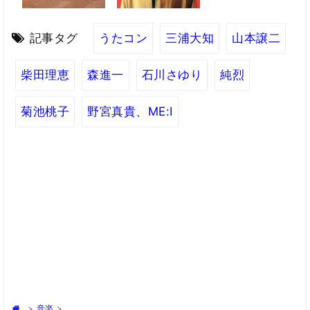
記事タグ
うたコン
三浦大知
山本譲二
柴田理恵
森進一
石川さゆり
純烈
菊池桃子
野宮真貴、ME:I
>
音楽
>