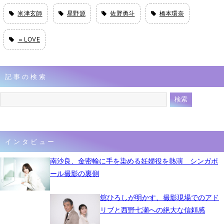
米津玄師
星野源
佐野勇斗
橋本環奈
＝LOVE
記事の検索
インタビュー
南沙良、金密輸に手を染める妊婦役を熱演 シンガポ
ール撮影の裏側
舘ひろしが明かす、撮影現場でのアド
リブと西野七瀬への絶大な信頼感