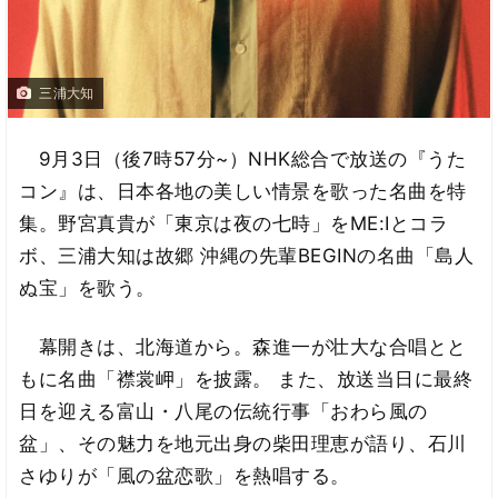
三浦大知
9月3日（後7時57分~）NHK総合で放送の『うた
コン』は、日本各地の美しい情景を歌った名曲を特
集。野宮真貴が「東京は夜の七時」をME:Iとコラ
ボ、三浦大知は故郷 沖縄の先輩BEGINの名曲「島人
ぬ宝」を歌う。
幕開きは、北海道から。森進一が壮大な合唱とと
もに名曲「襟裳岬」を披露。 また、放送当日に最終
日を迎える富山・八尾の伝統行事「おわら風の
盆」、その魅力を地元出身の柴田理恵が語り、石川
さゆりが「風の盆恋歌」を熱唱する。