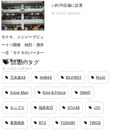
ン約70店舗に設置
5月12日 12時20分
5月2日 16時08分
モナキ、メジャーデビュ
ーイベ開催 純烈・酒井
一圭「モナキのバーター
で営業がほしい」
話題のタグ
4月8日 22時34分
乃木坂46
AKB48
BE:FIRST
NiziU
Snow Man
King & Prince
SMAP
キンプリ
指原莉乃
STU48
JO1
香取慎吾
BTS
YOSHIKI
TWICE