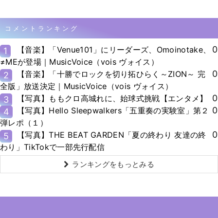
コメントランキング
0
【音楽】「Venue101」にリーダーズ、Omoinotake、
1
≠MEが登場｜MusicVoice（vois ヴォイス）
0
【音楽】「十勝でロックを切り拓ひらく～ZION～ 完
2
全版」放送決定｜MusicVoice（vois ヴォイス）
0
【写真】ももクロ高城れに、始球式挑戦【エンタメ】
3
0
【写真】Hello Sleepwalkers「五重奏の実験室」第２
4
弾レポ（１）
0
【写真】THE BEAT GARDEN「夏の終わり 友達の終
5
わり」TikTokで一部先行配信
ランキングをもっとみる