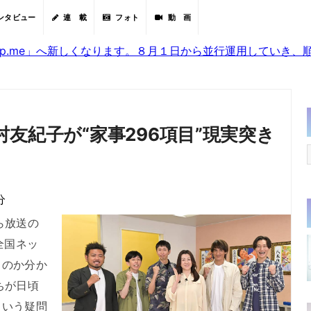
ンタビュー
連 載
フォト
動 画
sjp.me」へ新しくなります。８月１日から並行運用していき
友紀子が“家事296項目”現実突き
分
ら放送の
全国ネッ
るのか分か
ちが日頃
という疑問