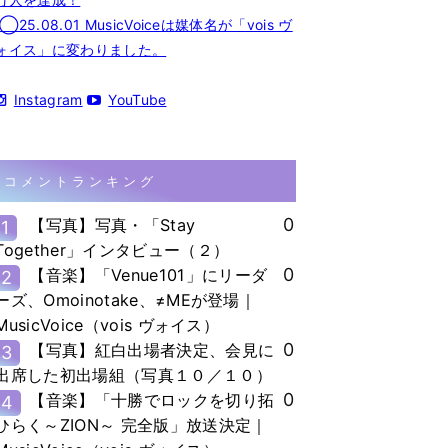
◯25.08.01 MusicVoiceは媒体名が「vois ヴ
ォイス」に変わりました。
Instagram
YouTube
コメントランキング
0
【写真】写真・「Stay
1
Together」インタビュー（２）
0
【音楽】「Venue101」にリーダ
2
ーズ、Omoinotake、≠MEが登場｜
MusicVoice（vois ヴォイス）
0
【写真】紅白出場者決定、会見に
3
出席した初出場組（写真１０／１０）
0
【音楽】「十勝でロックを切り拓
4
ひらく～ZION～ 完全版」放送決定｜