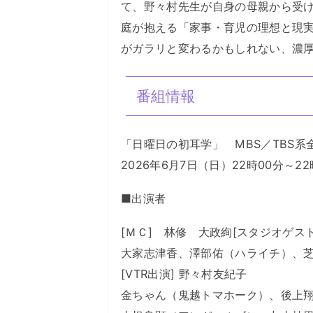
て、野々村先生が自身の母親から受
庭が抱える「家事・育児の理想と現
がガラリと変わるかもしれない、濃
番組情報
「日曜日の初耳学」 MBS／TBS系
2026年6月7日（日）22時00分～22
■出演者
[ＭＣ] 林修 大政絢[スタジオゲスト
大家志津香、澤部佑（ハライチ）、
[VTR出演] 野々村友紀子
金ちゃん（鬼越トマホーク）、後上