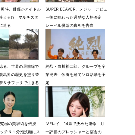
佐野勇斗、俳優かアイドル
SUPER BEAVER、メジャーデビュ
に答える!? マルチスタ
ー後に味わった過酷な人格否定
に迫る
レーベル脱落の真相を告白
12時36分
7月5日 21時00分
唸る、世界の最前線で
純烈・白川裕二郎、グループを卒
競馬界の歴史を塗り替
業発表 休養を経てソロ活動を予
奈＆サファリで生きる
定
本音
6月8日 17時47分
18時29分
I、究極の美容術を伝授
IVEレイ、14歳で決めた運命 月
レッチ＆１分泡洗顔にス
一評価のプレッシャーと宿舎の