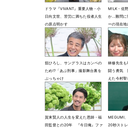
ドラマ『VIVANT』重要人物・小
M!LK・
日向文世、苦労に満ちた役者人生
か...難問
の原点明かす
ーの現在地
7月12日 15時00分
7月10日 
舘ひろし、サングラスはカンペの
林修先生も
ため!?「あぶ刑事」撮影舞台裏を
闘う勇気 
ぶっちゃけ
えた今村聖
太田ゆかの
6月20日 17時32分
6月14日 
賀来賢人の人生を変えた恩師・福
MEGUM
田監督との20年 『今日俺』ファ
20秒スト