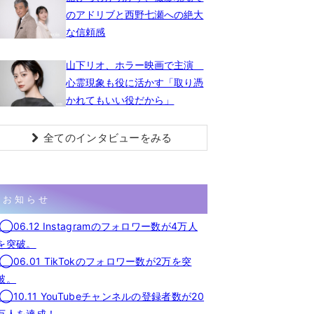
のアドリブと西野七瀬への絶大
な信頼感
山下リオ、ホラー映画で主演
心霊現象も役に活かす「取り憑
かれてもいい役だから」
全てのインタビューをみる
お知らせ
◯06.12 Instagramのフォロワー数が4万人
を突破。
◯06.01 TikTokのフォロワー数が2万を突
破。
◯10.11 YouTubeチャンネルの登録者数が20
万人を達成！