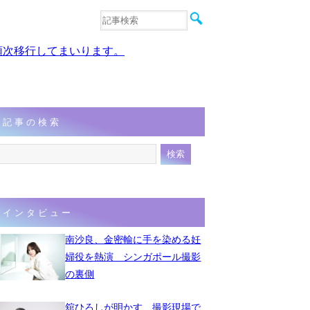
音楽
エンタメ
、順次移行してまいります。
インタビュー
動画
連載
フォト
記事の検索
インタビュー
南沙良、金密輸に手を染める妊
婦役を熱演 シンガポール撮影
の裏側
舘ひろしが明かす、撮影現場で