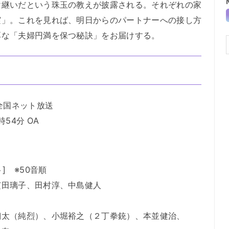
け継いだという珠玉の教えが披露される。それぞれの家
実」。これを見れば、明日からのパートナーへの接し方
厚な「夫婦円満を保つ秘訣」をお届けする。
全国ネット放送
時54分 OA
] ※50音順
芝田璃子、田村淳、中島健人
翔太（純烈）、小堀裕之（２丁拳銃）、本並健治、