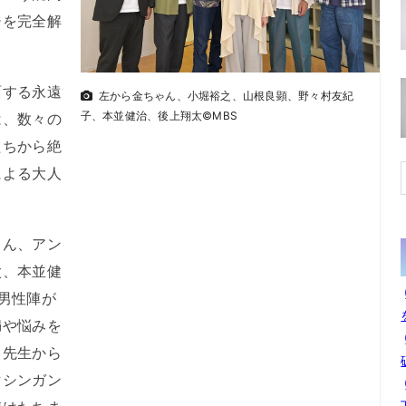
ジを完全解
する永遠
左から金ちゃん、小堀裕之、山根良顕、野々村友紀
子、本並健治、後上翔太©MBS
は、数々の
たちから絶
による大人
ん、アン
太、本並健
男性陣が
満や悩みを
、先生から
マシンガン