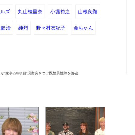
ールズ
丸山桂里奈
小堀裕之
山根良顕
並健治
純烈
野々村友紀子
金ちゃん
が“家事296項目”現実突きつけ既婚男性陣を論破