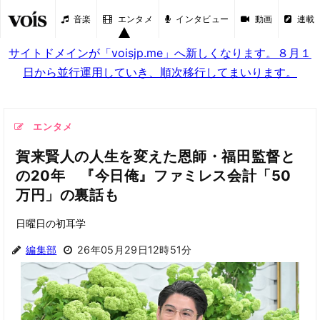
音楽
エンタメ
インタビュー
動画
連載
サイトドメインが「voisjp.me」へ新しくなります。８月１
日から並行運用していき、順次移行してまいります。
エンタメ
賀来賢人の人生を変えた恩師・福田監督と
の20年 『今日俺』ファミレス会計「50
万円」の裏話も
日曜日の初耳学
編集部
26年05月29日12時51分