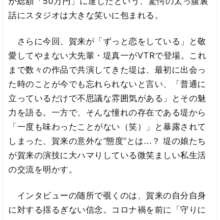
が総額「50万円」に達したという、驚愕の太っ腹裏
話にスタジオは大きな笑いに包まれる。
さらに今回、賀来が「ずっと恋をしている」と敬
愛してやまない大先輩・堤真一がVTRで登場。これ
まで数々の作品で共演してきた堤は、最初に出会っ
た時のことが今でも忘れられないと言い、「普通に
立っているだけで不思議な雰囲気がある」とその魅
力を語る。一方で、そんな憧れの存在である堤から
「一度も味わったことがない（笑）」と暴露されて
しまった、賀来の意外な“態度”とは...？ 堤の娘たち
が賀来の演技に大ハマりしている微笑ましい私生活
の交流を明かす。
インタビューの随所で覗くのは、賀来の自分自身
に対する揺るぎない信念。コロナ禍を前に「守りに