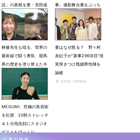
説」の真相を妻・安田成
事」撮影舞台裏をぶっち
美に直撃
ゃけ
6月26日 12時35分
6月20日 17時32分
林修先生も唸る、世界の
妻はなぜ怒る？ 野々村
最前線で闘う勇気 競馬
友紀子が“家事296項目”現
界の歴史を塗り替えた今
実突きつけ既婚男性陣を
村聖奈＆サファリで生き
論破
る太田ゆかの本音
6月5日 12時56分
6月14日 18時29分
MEGUMI、究極の美容術
を伝授 20秒ストレッチ
＆１分泡洗顔にスタジオ
ゲストもびっくり
記事の検索