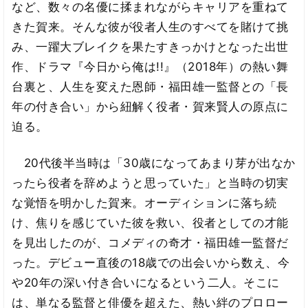
など、数々の名優に揉まれながらキャリアを重ねて
きた賀来。そんな彼が役者人生のすべてを賭けて挑
み、一躍大ブレイクを果たすきっかけとなった出世
作、ドラマ『今日から俺は!!』（2018年）の熱い舞
台裏と、人生を変えた恩師・福田雄一監督との「長
年の付き合い」から紐解く役者・賀来賢人の原点に
迫る。
20代後半当時は「30歳になってあまり芽が出なか
ったら役者を辞めようと思っていた」と当時の切実
な覚悟を明かした賀来。オーディションに落ち続
け、焦りを感じていた彼を救い、役者としての才能
を見出したのが、コメディの奇才・福田雄一監督だ
った。デビュー直後の18歳での出会いから数え、今
や20年の深い付き合いになるという二人。そこに
は、単なる監督と俳優を超えた、熱い絆のプロロー