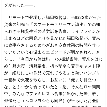
グがあった――。
リモートで登場した福田監督は、当時22歳だった
賀来の初舞台『スマートモテリーマン講座』での知
られざる極貧生活の苦労話を告白。ライフラインが
止まるほどの困窮ぶりを見かねた福田監督が、賀来
に食事をさせるためわざわざ夕食休憩の時間を作っ
ていたという心温まるエピソードが明かされる。さ
らに、『今日から俺は!!』（の撮影当時、賀来をはじ
め仲野太賀、清野菜名、橋本環奈ら若手キャスト陣
が「絶対にこの作品で売れてやる」と熱いハングリ
ー精神で火花を散らし、お互いに「俺より目立つ
な」とぶつかり合っていたと回想。そんなロケ期間
中、みんなでファミレスへ食事に出かけた際、若手
俳優たち（ムロツヨシらも同席）が平らげたお会計