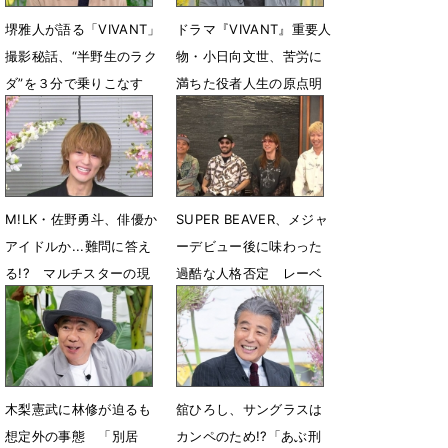
堺雅人が語る「VIVANT」
ドラマ『VIVANT』重要人
撮影秘話、“半野生のラク
物・小日向文世、苦労に
ダ”を３分で乗りこなす
満ちた役者人生の原点明
かす
7月24日 14時10分
7月12日 15時00分
M!LK・佐野勇斗、俳優か
SUPER BEAVER、メジャ
アイドルか...難問に答え
ーデビュー後に味わった
る!? マルチスターの現
過酷な人格否定 レーベ
在地に迫る
ル脱落の真相を告白
7月10日 12時36分
7月5日 21時00分
木梨憲武に林修が迫るも
舘ひろし、サングラスは
想定外の事態 「別居
カンペのため!?「あぶ刑