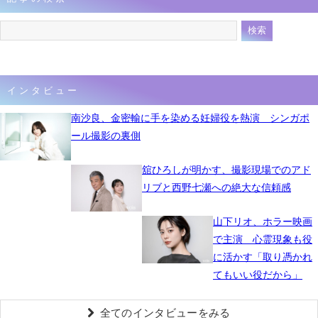
5月22日 13時54分
インタビュー
南沙良、金密輸に手を染める妊婦役を熱演 シンガポ
ール撮影の裏側
舘ひろしが明かす、撮影現場でのアド
リブと西野七瀬への絶大な信頼感
山下リオ、ホラー映画
で主演 心霊現象も役
に活かす「取り憑かれ
てもいい役だから」
全てのインタビューをみる