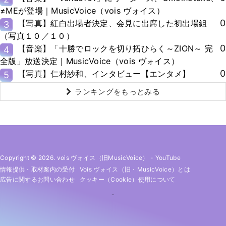
≠MEが登場｜MusicVoice（vois ヴォイス）
0
【写真】紅白出場者決定、会見に出席した初出場組
3
（写真１０／１０）
0
【音楽】「十勝でロックを切り拓ひらく～ZION～ 完
4
全版」放送決定｜MusicVoice（vois ヴォイス）
0
【写真】仁村紗和、インタビュー【エンタメ】
5
ランキングをもっとみる
Copyright © 2026. vois ヴォイス（旧MusicVoice）
-
YouTube
情報提供・取材案内の受付
Vois ヴォイス（旧・MusicVoice）とは
広告に関するお問い合わせ
クッキー（cookie）使用について
-