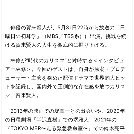
俳優の賀来賢人が、5月31日22時から放送の「日
曜日の初耳学」（MBS／TBS系）に出演。挑戦を続
ける賀来賢人の人生を徹底的に掘り下げる。
林修が“時代のカリスマ”と対峙する＜インタビュ
アー林修＞。今回のゲストは、自身が原案・プロデ
ューサー・主演を務めた配信ドラマで世界的大ヒッ
トを記録し、国内外で圧倒的な存在感を放つカリス
マ、賀来賢人。
2013年の映画での堤真一との出会いや、2020年
の日曜劇場『半沢直樹』での堺雅人、2021年の
『TOKYO MER〜走る緊急救命室〜』での鈴木亮平