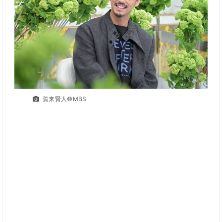
賀来賢人©MBS