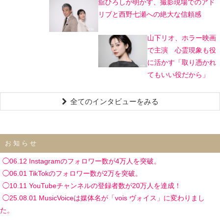
舘ひろしが明かす、撮影現場でのアド
リブと西野七瀬への絶大な信頼感
山下リオ、ホラー映画
で主演 心霊現象も役
に活かす「取り憑かれ
てもいい役だから」
全てのインタビューをみる
お知らせ
◯06.12 Instagramのフォロワー数が4万人を突破。
◯06.01 TikTokのフォロワー数が2万を突破。
◯10.11 YouTubeチャンネルの登録者数が20万人を達成！
◯25.08.01 MusicVoiceは媒体名が「vois ヴォイス」に変わりまし
た。