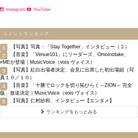
Instagram
YouTube
コメントランキング
0
【写真】写真・「Stay Together」インタビュー（２）
1
0
【音楽】「Venue101」にリーダーズ、Omoinotake、
2
≠MEが登場｜MusicVoice（vois ヴォイス）
0
【写真】紅白出場者決定、会見に出席した初出場組（写
3
真１０／１０）
0
【音楽】「十勝でロックを切り拓ひらく～ZION～ 完全
4
版」放送決定｜MusicVoice（vois ヴォイス）
0
【写真】仁村紗和、インタビュー【エンタメ】
5
ランキングをもっとみる