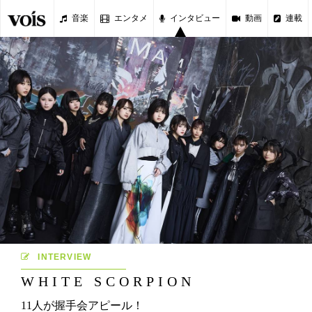
音楽
エンタメ
インタビュー
動画
連載
INTERVIEW
WHITE SCORPION
11人が握手会アピール！