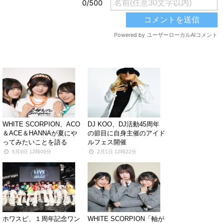
関連する記事
WHITE SCORPION、ACO
DJ KOO、DJ活動45周年
＆ACE＆HANNAが夏にや
の節目に自身主催のアイド
ってみたいことを語る
ルフェス開催
5月3日 12時00分
2月1日 12時22分
ホワスピ、１周年記念ワン
WHITE SCORPION「軸が