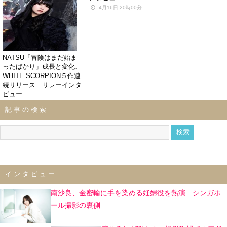
4月17日 20時00分
4月16日 20時00分
NATSU「冒険はまだ始ま
ったばかり」成長と変化、
WHITE SCORPION５作連
続リリース リレーインタ
ビュー
4月15日 20時00分
記事の検索
インタビュー
南沙良、金密輸に手を染める妊婦役を熱演 シンガポ
ール撮影の裏側