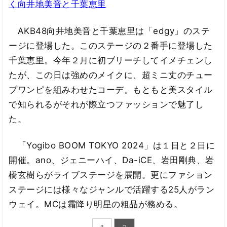
く向井地美音と千葉恵里
AKB48向井地美音と千葉恵里は「edgy」のステ
ージに登場した。このステージの２番手に登場した
千葉恵里。今年２月に初ブリーチしてイメチェンし
たが、この日は強めのメイクに、超ミニ丈のチュー
ブワンピを組みわせたコーデ。もともと美スタイル
で知られるがそれが際立つファッションで魅了し
た。
「Yogibo BOOM TOKYO 2024」は１日と２日に
開催。ano、ジェニーハイ、Da-iCE、岩田剛典、岩
橋玄樹らがライブステージを展開。更にファション
ステージには様々なジャンルで活躍する25人がラン
ウェイ。MCは霜降り明星の粗品が務める。