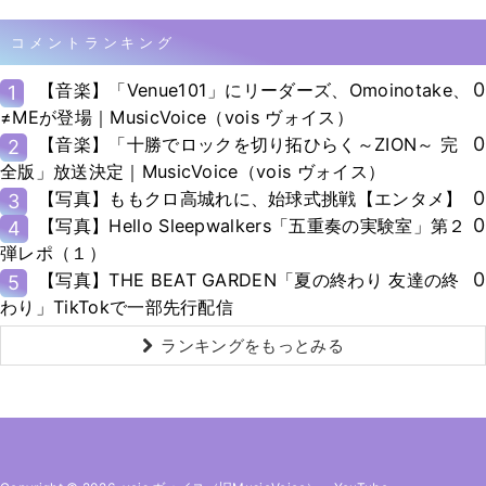
コメントランキング
0
【音楽】「Venue101」にリーダーズ、Omoinotake、
1
≠MEが登場｜MusicVoice（vois ヴォイス）
0
【音楽】「十勝でロックを切り拓ひらく～ZION～ 完
2
全版」放送決定｜MusicVoice（vois ヴォイス）
0
【写真】ももクロ高城れに、始球式挑戦【エンタメ】
3
0
【写真】Hello Sleepwalkers「五重奏の実験室」第２
4
弾レポ（１）
0
【写真】THE BEAT GARDEN「夏の終わり 友達の終
5
わり」TikTokで一部先行配信
ランキングをもっとみる