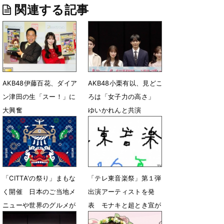
関連する記事
AKB48伊藤百花、ダイア
AKB48小栗有以、見どこ
ン津田の生「スー！」に
ろは「女子力の高さ」
大興奮
ゆいかれんと共演
8月2日 07時02分
7月13日 14時17分
「CITTA'の祭り」まもな
「テレ東音楽祭」第１弾
く開催 ⽇本のご当地メ
出演アーティストを発
ニューや世界のグルメが
表 モナキと超とき宣が
100種類以上集結
福岡の意外なスポットか