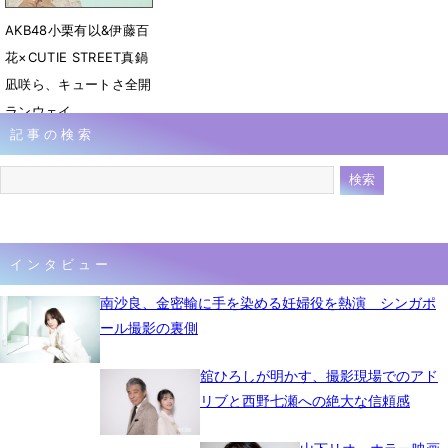
AKB48小栗有以&伊藤百
花×CUTIE STREET真鍋
凪咲ら、キュートさ全開
ランウェイ
記事の検索
4月20日 07時38分
インタビュー
南沙良、金密輸に手を染める妊婦役を熱演 シンガポ
ール撮影の裏側
舘ひろしが明かす、撮影現場でのアド
リブと西野七瀬への絶大な信頼感