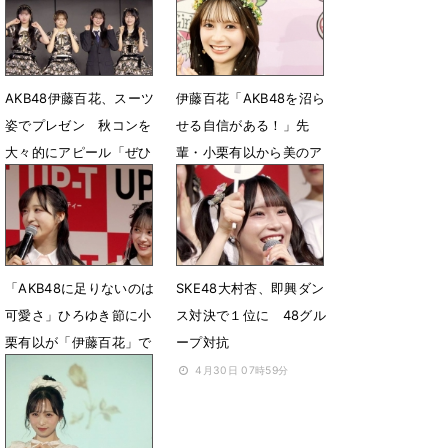
ら生中継
6月17日 19時00分
6月15日 12時00分
AKB48伊藤百花、スーツ
伊藤百花「AKB48を沼ら
姿でプレゼン 秋コンを
せる自信がある！」先
大々的にアピール「ぜひ
輩・小栗有以から美のア
注目して頂けたら！」
ドバイスも
6月6日 08時10分
5月6日 05時52分
「AKB48に足りないのは
SKE48大村杏、即興ダン
可愛さ」ひろゆき節に小
ス対決で１位に 48グル
栗有以が「伊藤百花」で
ープ対抗
対抗「います！」
4月30日 07時59分
4月30日 08時12分