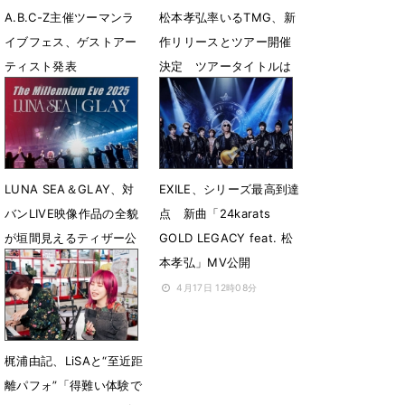
A.B.C-Z主催ツーマンラ
松本孝弘率いるTMG、新
イブフェス、ゲストアー
作リリースとツアー開催
ティスト発表
決定 ツアータイトルは
意味深な「SAYONARA」
5月11日 12時04分
5月8日 14時20分
LUNA SEA＆GLAY、対
EXILE、シリーズ最高到達
バンLIVE映像作品の全貌
点 新曲「24karats
が垣間見えるティザー公
GOLD LEGACY feat. 松
開
本孝弘」MV公開
4月29日 18時04分
4月17日 12時08分
梶浦由記、LiSAと“至近距
離パフォ”「得難い体験で