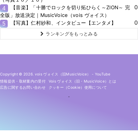
0
【音楽】「十勝でロックを切り拓ひらく～ZION～ 完
4
全版」放送決定｜MusicVoice（vois ヴォイス）
0
【写真】仁村紗和、インタビュー【エンタメ】
5
ランキングをもっとみる
Copyright © 2026. vois ヴォイス（旧MusicVoice）
-
YouTube
情報提供・取材案内の受付
Vois ヴォイス（旧・MusicVoice）とは
広告に関するお問い合わせ
クッキー（cookie）使用について
-