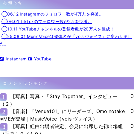
お知らせ
◯06.12 Instagramのフォロワー数が4万人を突破。
◯06.01 TikTokのフォロワー数が2万を突破。
◯10.11 YouTubeチャンネルの登録者数が20万人を達成！
◯25.08.01 MusicVoiceは媒体名が「vois ヴォイス」に変わりまし
た。
Instagram
YouTube
コメントランキング
0
【写真】写真・「Stay Together」インタビュー
1
（２）
0
【音楽】「Venue101」にリーダーズ、Omoinotake、
2
≠MEが登場｜MusicVoice（vois ヴォイス）
0
【写真】紅白出場者決定、会見に出席した初出場組
3
（写真１０／１０）