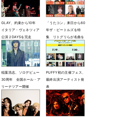
GLAY、約束から10年
「うたコン」来日から60
イタリア・ヴェネツィア
年ザ・ビートルズを特
公演２DAYSを完走
集 リトグリらが名曲を
メドレーで披露
6月16日 19時50分
6月8日 12時38分
稲葉浩志、ソロデビュー
PUFFY初の主催フェス、
30周年 全国ホール・ア
最終出演アーティスト発
リーナツアー開催
表
5月21日 12時31分
5月15日 23時13分