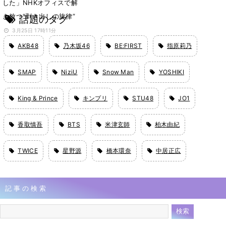
した」NHKオフィスで解
き放つ“剥き出しの旋律”
話題のタグ
3月25日 17時11分
AKB48
乃木坂46
BE:FIRST
指原莉乃
SMAP
NiziU
Snow Man
YOSHIKI
King & Prince
キンプリ
STU48
JO1
香取慎吾
BTS
米津玄師
柏木由紀
TWICE
星野源
橋本環奈
中居正広
記事の検索