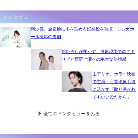
インタビュー
南沙良、金密輸に手を染める妊婦役を熱演 シンガポ
ール撮影の裏側
舘ひろしが明かす、撮影現場でのアド
リブと西野七瀬への絶大な信頼感
山下リオ、ホラー映画
で主演 心霊現象も役
に活かす「取り憑かれ
てもいい役だから」
全てのインタビューをみる