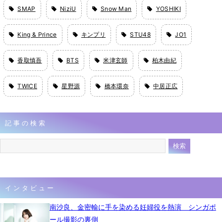
SMAP
NiziU
Snow Man
YOSHIKI
King & Prince
キンプリ
STU48
JO1
香取慎吾
BTS
米津玄師
柏木由紀
TWICE
星野源
橋本環奈
中居正広
記事の検索
インタビュー
南沙良、金密輸に手を染める妊婦役を熱演 シンガポ
ール撮影の裏側