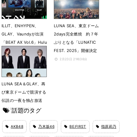
6月16日 18時16分
ILLIT、ENHYPEN、
LUNA SEA、東京ドーム
GLAY、Vaundyが出演
2days完全燃焼 約７年
「BEAT AX Vol.6」Hulu
ぶりとなる「LUNATIC
で独占擬似生配信
FEST. 2025」開催決定
3月12日 23時12分
2月23日 21時36分
LUNA SEA＆GLAY、再
び東京ドームで競演する
伝説の一夜を独占放送
話題のタグ
2月22日 16時01分
AKB48
乃木坂46
BE:FIRST
指原莉乃