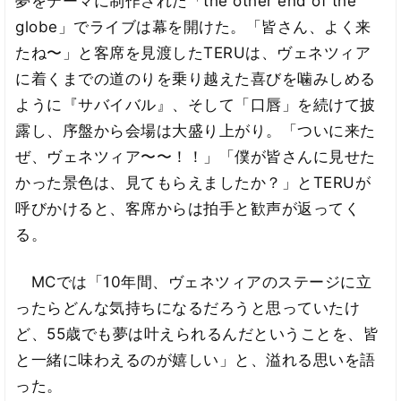
夢をテーマに制作された「the other end of the
globe」でライブは幕を開けた。「皆さん、よく来
たね〜」と客席を見渡したTERUは、ヴェネツィア
に着くまでの道のりを乗り越えた喜びを噛みしめる
ように『サバイバル』、そして「口唇」を続けて披
露し、序盤から会場は大盛り上がり。「ついに来た
ぜ、ヴェネツィア〜〜！！」「僕が皆さんに見せた
かった景色は、見てもらえましたか？」とTERUが
呼びかけると、客席からは拍手と歓声が返ってく
る。
MCでは「10年間、ヴェネツィアのステージに立
ったらどんな気持ちになるだろうと思っていたけ
ど、55歳でも夢は叶えられるんだということを、皆
と一緒に味わえるのが嬉しい」と、溢れる思いを語
った。