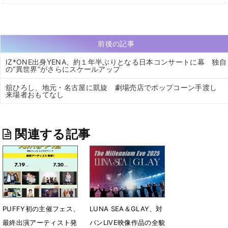
前後の記事
IZ*ONE出身YENA、約１年半ぶりとなる日本コンサートに幕 独自
の“異世界”がさらにスケールアップ
舘ひろし、地元・名古屋に凱旋 劇場売店でポップコーン手渡し
来場者おもてなし
関連する記事
PUFFY初の主催フェス、
LUNA SEA＆GLAY、対
最終出演アーティスト発
バンLIVE映像作品の全貌