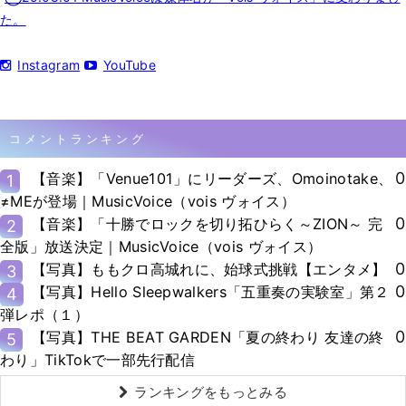
た。
Instagram
YouTube
コメントランキング
0
【音楽】「Venue101」にリーダーズ、Omoinotake、
1
≠MEが登場｜MusicVoice（vois ヴォイス）
0
【音楽】「十勝でロックを切り拓ひらく～ZION～ 完
2
全版」放送決定｜MusicVoice（vois ヴォイス）
0
【写真】ももクロ高城れに、始球式挑戦【エンタメ】
3
0
【写真】Hello Sleepwalkers「五重奏の実験室」第２
4
弾レポ（１）
0
【写真】THE BEAT GARDEN「夏の終わり 友達の終
5
わり」TikTokで一部先行配信
ランキングをもっとみる