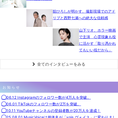
舘ひろしが明かす、撮影現場でのアド
リブと西野七瀬への絶大な信頼感
山下リオ、ホラー映画
で主演 心霊現象も役
に活かす「取り憑かれ
てもいい役だから」
全てのインタビューをみる
お知らせ
◯06.12 Instagramのフォロワー数が4万人を突破。
◯06.01 TikTokのフォロワー数が2万を突破。
◯10.11 YouTubeチャンネルの登録者数が20万人を達成！
◯25.08.01 MusicVoiceは媒体名が「vois ヴォイス」に変わりまし