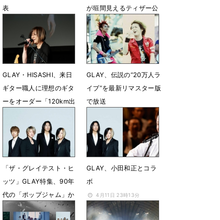
表
が垣間見えるティザー公
開
5月15日 23時13分
4月29日 18時04分
GLAY・HISASHI、来日
GLAY、伝説の“20万人ラ
ギター職人に理想のギタ
イブ”を最新リマスター版
ーをオーダー「120km出
で放送
る車で…」独自比喩でこ
7月24日 17時00分
だわり熱弁
10月12日 16時52分
「ザ・グレイテスト・ヒ
GLAY、小田和正とコラ
ッツ」GLAY特集、90年
ボ
代の「ポップジャム」か
4月11日 23時13分
ら３曲紹介