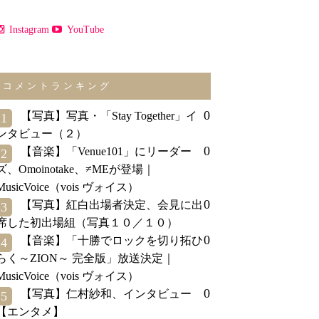
Instagram
YouTube
コメントランキング
0
【写真】写真・「Stay Together」イ
1
ンタビュー（２）
0
【音楽】「Venue101」にリーダー
2
ズ、Omoinotake、≠MEが登場｜
MusicVoice（vois ヴォイス）
0
【写真】紅白出場者決定、会見に出
3
席した初出場組（写真１０／１０）
0
【音楽】「十勝でロックを切り拓ひ
4
らく～ZION～ 完全版」放送決定｜
MusicVoice（vois ヴォイス）
0
【写真】仁村紗和、インタビュー
5
【エンタメ】