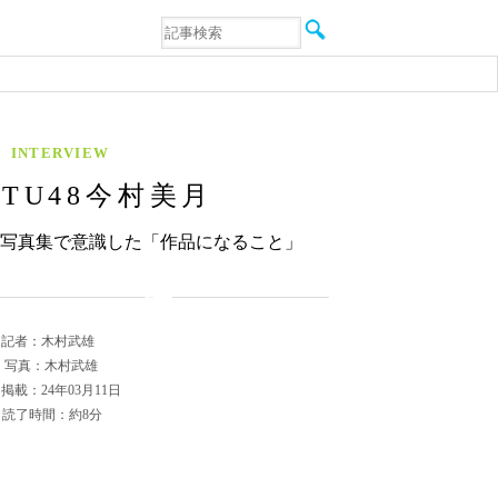
音楽
エンタメ
インタビュー
動画
連載
INTERVIEW
フォト
STU48今村美月
写真集で意識した「作品になること」
記者：木村武雄
写真：木村武雄
掲載：24年03月11日
読了時間：約8分