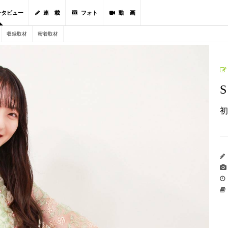
ンタビュー
連 載
フォト
動 画
収録取材
密着取材
初