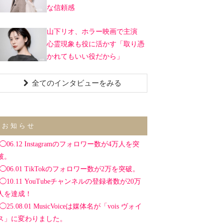
な信頼感
山下リオ、ホラー映画で主演
心霊現象も役に活かす「取り憑
かれてもいい役だから」
全てのインタビューをみる
お知らせ
◯06.12 Instagramのフォロワー数が4万人を突
破。
◯06.01 TikTokのフォロワー数が2万を突破。
◯10.11 YouTubeチャンネルの登録者数が20万
人を達成！
◯25.08.01 MusicVoiceは媒体名が「vois ヴォイ
ス」に変わりました。