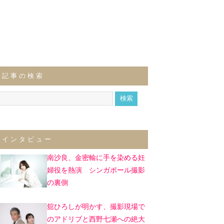
記事の検索
インタビュー
南沙良、金密輸に手を染める妊
婦役を熱演 シンガポール撮影
の裏側
舘ひろしが明かす、撮影現場で
のアドリブと西野七瀬への絶大