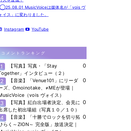
◯25.08.01 MusicVoiceは媒体名が「vois ヴ
ォイス」に変わりました。
Instagram
YouTube
コメントランキング
0
【写真】写真・「Stay
1
Together」インタビュー（２）
0
【音楽】「Venue101」にリーダ
2
ーズ、Omoinotake、≠MEが登場｜
MusicVoice（vois ヴォイス）
0
【写真】紅白出場者決定、会見に
3
出席した初出場組（写真１０／１０）
0
【音楽】「十勝でロックを切り拓
4
ひらく～ZION～ 完全版」放送決定｜