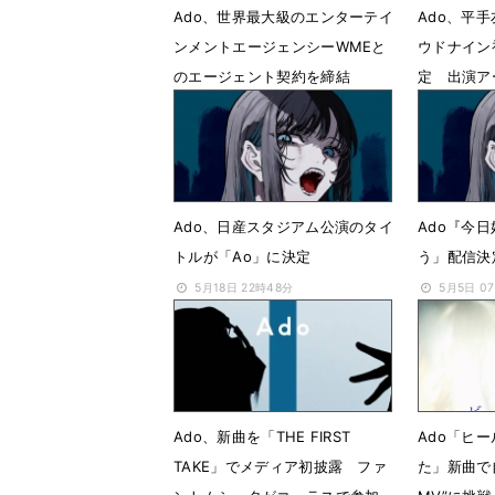
Ado、世界最大級のエンターテイ
Ado、平
ンメントエージェンシーWMEと
ウドナイン
のエージェント契約を締結
定 出演ア
6月23日 23時47分
6月19日 
Ado、日産スタジアム公演のタイ
Ado『今
トルが「Ao」に決定
う」配信決
5月18日 22時48分
5月5日 0
Ado、新曲を「THE FIRST
Ado「ヒ
TAKE」でメディア初披露 ファ
た」新曲で