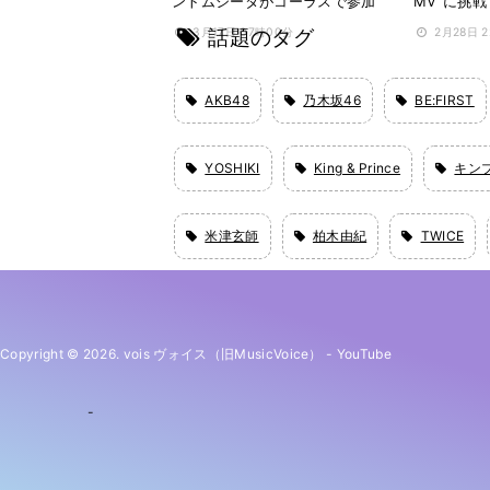
ントムシータがコーラスで参加
MV”に挑戦
話題のタグ
3月17日 07時00分
2月28日 
AKB48
乃木坂46
BE:FIRST
YOSHIKI
King & Prince
キン
米津玄師
柏木由紀
TWICE
Copyright © 2026. vois ヴォイス（旧MusicVoice）
-
YouTube
-