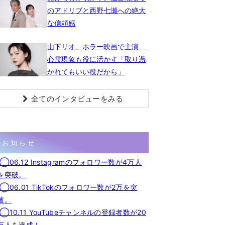
のアドリブと西野七瀬への絶大
な信頼感
山下リオ、ホラー映画で主演
心霊現象も役に活かす「取り憑
かれてもいい役だから」
全てのインタビューをみる
お知らせ
◯06.12 Instagramのフォロワー数が4万人
を突破。
◯06.01 TikTokのフォロワー数が2万を突
破。
◯10.11 YouTubeチャンネルの登録者数が20
万人を達成！