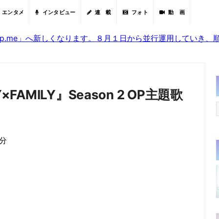
エンタメ
インタビュー
連 載
フォト
動 画
sjp.me」へ新しくなります。８月１日から並行運用していき
FAMILY』Season 2 OP主題歌
3分