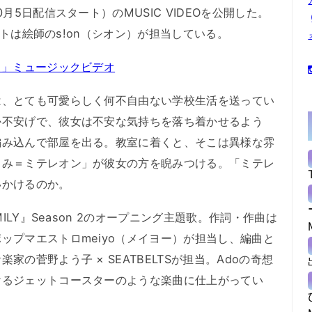
5日配信スタート）のMUSIC VIDEOを公開した。
ケットは絵師のs!on（シオン）が担当している。
ラ」ミュージックビデオ
、とても可愛らしく何不自由ない学校生活を送ってい
か不安げで、彼女は不安な気持ちを落ち着かせるよう
編み込んで部屋を出る。教室に着くと、そこは異様な雰
るみ＝ミテレオン」が彼女の方を睨みつける。「ミテレ
いかけるのか。
ILY』Season 2のオープニング主題歌。作詞・作曲は
ップマエストロmeiyo（メイヨー）が担当し、編曲と
の菅野よう子 × SEATBELTSが担当。Adoの奇想
けるジェットコースターのような楽曲に仕上がってい