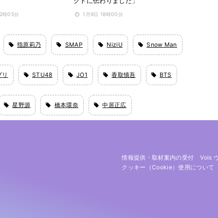
クトに伝わりました」
22時05分
1月9日 18時00分
指原莉乃
SMAP
NiziU
Snow Man
プリ
STU48
JO1
香取慎吾
BTS
星野源
橋本環奈
中居正広
情報提供・取材案内の受付
Vois
クッキー（cookie）使用について