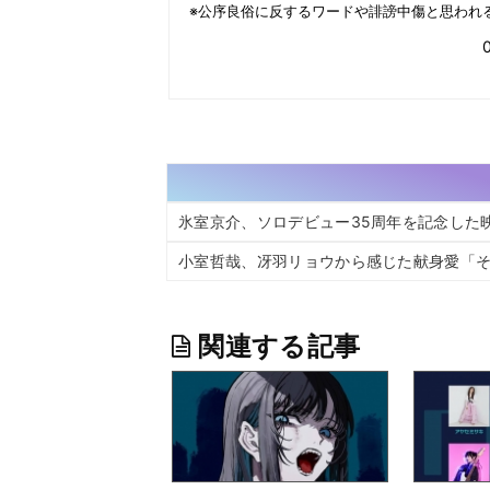
氷室京介、ソロデビュー35周年を記念した映
小室哲哉、冴羽リョウから感じた献身愛「
関連する記事