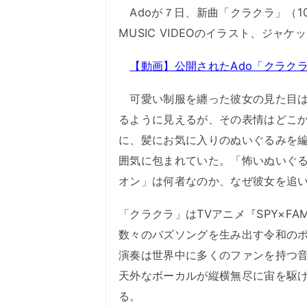
Adoが７日、新曲「クラクラ」（10月
MUSIC VIDEOのイラスト、ジャ
【動画】公開されたAdo「クラク
可愛い制服を纏った彼女の見た目は
るように見えるが、その表情はどこ
に、髪にお気に入りのぬいぐるみを
囲気に包まれていた。「怖いぬいぐ
オン」は何者なのか、なぜ彼女を追
「クラクラ」はTVアニメ『SPY×FAM
数々のバズソングを生み出す令和のポ
演奏は世界中に多くのファンを持つ音楽家
天外なボーカルが縦横無尽に宙を駆
る。