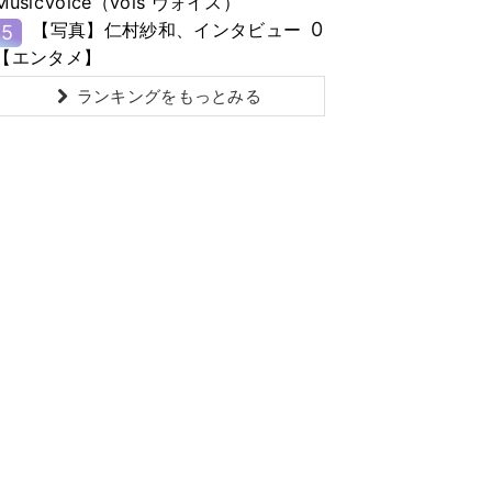
MusicVoice（vois ヴォイス）
0
【写真】仁村紗和、インタビュー
5
【エンタメ】
ランキングをもっとみる