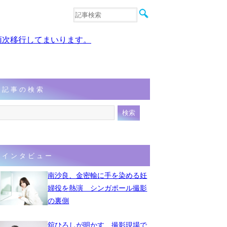
音楽
エンタメ
、順次移行してまいります。
インタビュー
動画
連載
フォト
記事の検索
インタビュー
南沙良、金密輸に手を染める妊
婦役を熱演 シンガポール撮影
の裏側
舘ひろしが明かす、撮影現場で