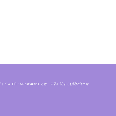
 ヴォイス（旧・MusicVoice）とは
広告に関するお問い合わせ