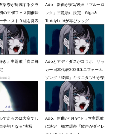
手友梨奈が所属するクラ
Ado、新曲が実写映画「ブルーロ
初の主催フェス開催決
ック」主題歌に決定 Giga＆
ーティスト９組を発表
TeddyLoidが再びタッグ
19時02分
6月5日 06時07分
日好き』主題歌「春に舞
Adoとアディダスがコラボ サッ
定
カー日本代表2026ユニフォーム
ソング「綺羅」キタニタツヤが楽
7時00分
曲提供
4月9日 11時44分
ールで走るのは大変でし
Ado、新曲が“月９”ドラマ主題歌
自身初となる“実写
に決定 橋本環奈「歌声がダイレ