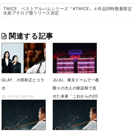
TWICE、ベストアルバムシリーズ『#TWICE』４作品同時数量限定
生産アナログ盤リリース決定
関連する記事
GLAY、小田和正とコラ
JUJU、東京ドームで一夜
ボ
限りの大人の歌謡祭で見
せた未来「これからの20
4月11日 23時13分
年に続くように」
2月29日 12時00分