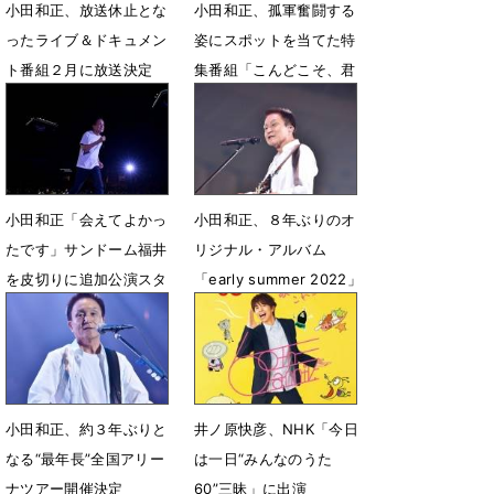
小田和正、放送休止とな
小田和正、孤軍奮闘する
ったライブ＆ドキュメン
姿にスポットを当てた特
ト番組２月に放送決定
集番組「こんどこそ、君
と!!」放送決定
1月11日 18時30分
11月21日 18時50分
小田和正「会えてよかっ
小田和正、８年ぶりのオ
たです」サンドーム福井
リジナル・アルバム
を皮切りに追加公演スタ
「early summer 2022」
ート 新曲も初披露
発売決定
5月3日 23時20分
4月29日 07時00分
小田和正、約３年ぶりと
井ノ原快彦、NHK「今日
なる“最年長”全国アリー
は一日“みんなのうた
ナツアー開催決定
60”三昧」に出演