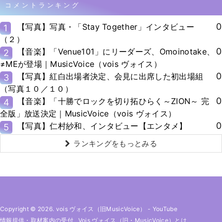
コメントランキング
0
【写真】写真・「Stay Together」インタビュー
1
（２）
0
【音楽】「Venue101」にリーダーズ、Omoinotake、
2
≠MEが登場｜MusicVoice（vois ヴォイス）
0
【写真】紅白出場者決定、会見に出席した初出場組
3
（写真１０／１０）
0
【音楽】「十勝でロックを切り拓ひらく～ZION～ 完
4
全版」放送決定｜MusicVoice（vois ヴォイス）
0
【写真】仁村紗和、インタビュー【エンタメ】
5
ランキングをもっとみる
Copyright © 2026. vois ヴォイス（旧MusicVoice）
-
YouTube
情報提供・取材案内の受付
Vois ヴォイス（旧・MusicVoice）とは