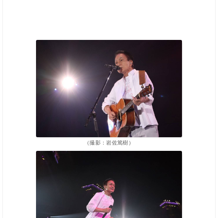
（撮影：岩佐篤樹）