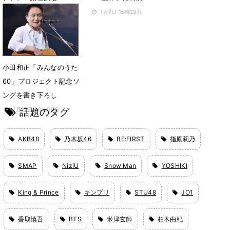
2月25日 14時48分
1月7日 15時29分
小田和正「みんなのうた
60」プロジェクト記念ソ
ングを書き下ろし
話題のタグ
2月27日 20時00分
AKB48
乃木坂46
BE:FIRST
指原莉乃
SMAP
NiziU
Snow Man
YOSHIKI
King & Prince
キンプリ
STU48
JO1
香取慎吾
BTS
米津玄師
柏木由紀