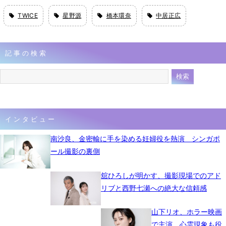
TWICE
星野源
橋本環奈
中居正広
記事の検索
インタビュー
南沙良、金密輸に手を染める妊婦役を熱演 シンガポ
ール撮影の裏側
舘ひろしが明かす、撮影現場でのアド
リブと西野七瀬への絶大な信頼感
山下リオ、ホラー映画
で主演 心霊現象も役