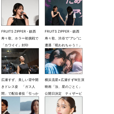
健在
7月24日 22時38分
7月24日 15時00分
FRUITS ZIPPER・鎮西
FRUITS ZIPPER・鎮西
寿々歌、ホラー初挑戦で
寿々歌、渋谷で“アレ”に
「カワイイ」封印
遭遇「呪われちゃう！」
7月11日 18時54分
7月11日 18時48分
広瀬すず、美しい背中開
横浜流星×広瀬すずW主演
きドレス姿 「ガス人
映画「汝、星のごとく」
間」で配信者役「引っか
公開日決定 ティザービ
き回す面白さに」
ジュアル＆予告映像も解
禁
6月30日 07時31分