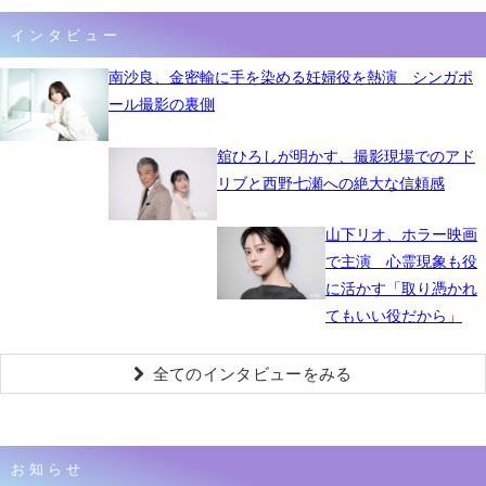
インタビュー
南沙良、金密輸に手を染める妊婦役を熱演 シンガポ
ール撮影の裏側
舘ひろしが明かす、撮影現場でのアド
リブと西野七瀬への絶大な信頼感
山下リオ、ホラー映画
で主演 心霊現象も役
に活かす「取り憑かれ
てもいい役だから」
全てのインタビューをみる
お知らせ