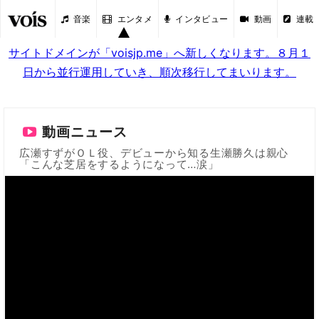
音楽
エンタメ
インタビュー
動画
連載
サイトドメインが「voisjp.me」へ新しくなります。８月１
日から並行運用していき、順次移行してまいります。
動画ニュース
広瀬すずがＯＬ役、デビューから知る生瀬勝久は親心
「こんな芝居をするようになって…涙」