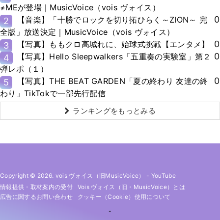
≠MEが登場｜MusicVoice（vois ヴォイス）
0
【音楽】「十勝でロックを切り拓ひらく～ZION～ 完
2
全版」放送決定｜MusicVoice（vois ヴォイス）
0
【写真】ももクロ高城れに、始球式挑戦【エンタメ】
3
0
【写真】Hello Sleepwalkers「五重奏の実験室」第２
4
弾レポ（１）
0
【写真】THE BEAT GARDEN「夏の終わり 友達の終
5
わり」TikTokで一部先行配信
ランキングをもっとみる
Copyright © 2026. vois ヴォイス（旧MusicVoice）
-
YouTube
情報提供・取材案内の受付
Vois ヴォイス（旧・MusicVoice）とは
広告に関するお問い合わせ
クッキー（cookie）使用について
-