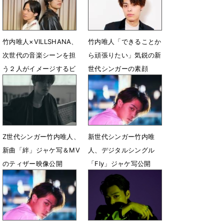
竹内唯人×VILLSHANA、
竹内唯人「できることか
次世代の音楽シーンを担
ら頑張りたい」気鋭の新
う２人がイメージするビ
世代シンガーの素顔
ジョンとは
4月25日 12時00分
11月30日 12時00分
Z世代シンガー竹内唯人、
新世代シンガー竹内唯
新曲「絆」ジャケ写＆MV
人、デジタルシングル
のティザー映像公開
「Fly」ジャケ写公開
4月15日 15時00分
3月13日 18時51分