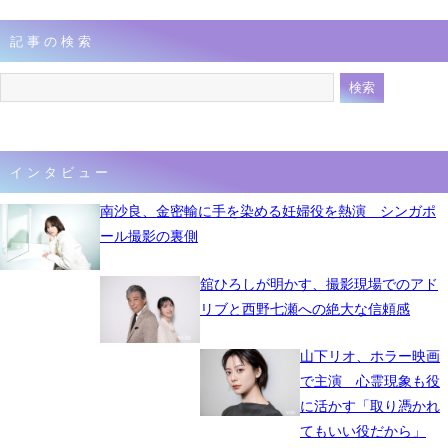
記事の検索
インタビュー
南沙良、金密輸に手を染める妊婦役を熱演 シンガポ
ール撮影の裏側
舘ひろしが明かす、撮影現場でのアド
リブと西野七瀬への絶大な信頼感
山下リオ、ホラー映画
で主演 心霊現象も役
に活かす「取り憑かれ
てもいい役だから」