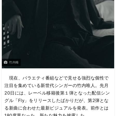
竹内唯
現在、バラエティ番組などで見せる強烈な個性で
注目を集めている新世代シンガーの竹内唯人。先月
20日には、レーベル移籍後第１弾となった配信シン
グル「Fly」をリリースしたばかりだが、第2弾とな
る新曲に合わせた最新ビジュアルを発表。前作とは
180度異なった、新たな魅力を披露した。