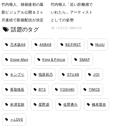
竹内唯人、移籍後初の最
竹内唯人「近い距離感で
新ビジュアル公開＆２ヶ
いれたら」アーティスト
月連続で新曲配信が決定
としての姿勢
話題のタグ
3月1日 18時01分
12月3日 18時00分
乃木坂46
AKB48
BE:FIRST
NiziU
Snow Man
King & Prince
SMAP
キンプリ
指原莉乃
STU48
JO1
香取慎吾
BTS
YOSHIKI
TWICE
米津玄師
星野源
佐野勇斗
橋本環奈
＝LOVE