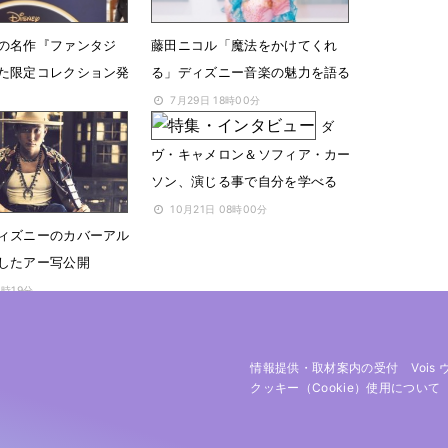
の名作『ファンタジ
藤田ニコル「魔法をかけてくれ
た限定コレクション発
る」ディズニー音楽の魅力を語る
7月29日 18時00分
ダ
4時57分
ヴ・キャメロン＆ソフィア・カー
ソン、演じる事で自分を学べる
10月21日 08時00分
ィズニーのカバーアル
したアー写公開
1時19分
情報提供・取材案内の受付
Vois
クッキー（cookie）使用について