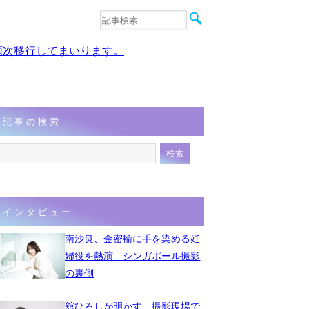
音楽
エンタメ
、順次移行してまいります。
インタビュー
動画
連載
フォト
記事の検索
インタビュー
南沙良、金密輸に手を染める妊
婦役を熱演 シンガポール撮影
の裏側
舘ひろしが明かす、撮影現場で