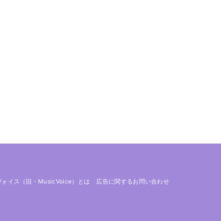
 ヴォイス（旧・MusicVoice）とは
広告に関するお問い合わせ