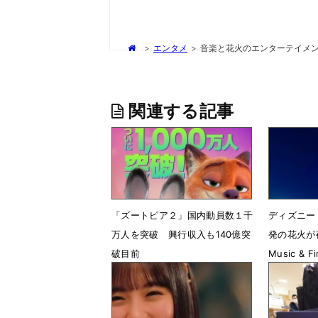
>
エンタメ
>
音楽と花火のエンターテイメント「Di
関連する記事
「ズートピア２」国内動員数１千
ディズニー
万人を突破 興行収入も140億突
発の花火が夜
破目前
Music & 
ト
1月28日 19時22分
6月5日 2