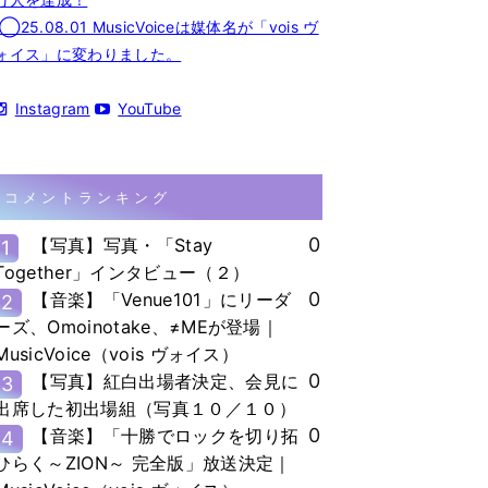
◯25.08.01 MusicVoiceは媒体名が「vois ヴ
ォイス」に変わりました。
Instagram
YouTube
コメントランキング
0
【写真】写真・「Stay
1
Together」インタビュー（２）
0
【音楽】「Venue101」にリーダ
2
ーズ、Omoinotake、≠MEが登場｜
MusicVoice（vois ヴォイス）
0
【写真】紅白出場者決定、会見に
3
出席した初出場組（写真１０／１０）
0
【音楽】「十勝でロックを切り拓
4
ひらく～ZION～ 完全版」放送決定｜