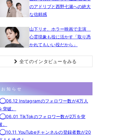
のアドリブと西野七瀬への絶大
な信頼感
山下リオ、ホラー映画で主演
心霊現象も役に活かす「取り憑
かれてもいい役だから」
全てのインタビューをみる
お知らせ
◯06.12 Instagramのフォロワー数が4万人
を突破。
◯06.01 TikTokのフォロワー数が2万を突
破。
◯10.11 YouTubeチャンネルの登録者数が20
万人を達成！