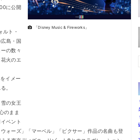
00に公開
「Disney Music & Fireworks」
ウォルト・
)広島・国
ニーの数々
と花火のエ
トをイメー
れる。
と雪の女王
心のまま
同イベント
・ウォーズ」「マーベル」「ピクサー」作品の名曲も登