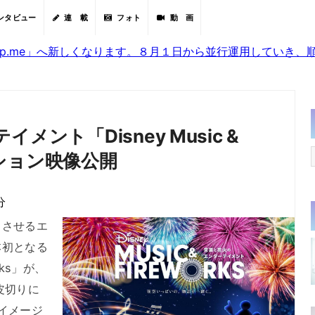
ンタビュー
連 載
フォト
動 画
sjp.me」へ新しくなります。８月１日から並行運用していき
ント「Disney Music &
ーション映像公開
分
させるエ
本初となる
orks」が、
皮切りに
イメージ