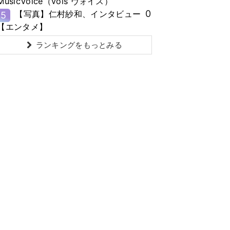
MusicVoice（vois ヴォイス）
0
【写真】仁村紗和、インタビュー
5
【エンタメ】
ランキングをもっとみる