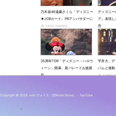
乃木坂46遠藤さくら「ディズニー
ディズニー
★JCBカード」PRアンバサダーに
ア』表現し
売
2月4日 01時52分
2月3日 1
35周年TDR「ディズニー・ハロウ
平井大、デ
ィーン」開幕、新パレードお披露
バムと連動
目
11月8日 1
9月10日 16時45分
Copyright © 2026. vois ヴォイス（旧MusicVoice）
-
YouTube
-