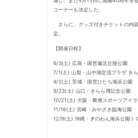
場し、また4月15日に開園40周年
コーナーも決定した。
さらに、グッズ付きチケットの内容
定。
【開催日程】
6/3(土) 広島・国営備北丘陵公園
7/1(土) 山梨・山中湖交流プラザ き
9/2(土) 茨城・国営ひたち海浜公園
9/23(土) 山口・きらら博記念公園
10/21(土) 大阪・舞洲スポーツア
11/18(土) 宮崎・みやざき臨海公園
12/9(土) 沖縄・ぎのわん海浜公園