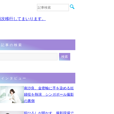
音楽
エンタメ
、順次移行してまいります。
インタビュー
動画
連載
フォト
記事の検索
インタビュー
南沙良、金密輸に手を染める妊
婦役を熱演 シンガポール撮影
の裏側
舘ひろしが明かす、撮影現場で