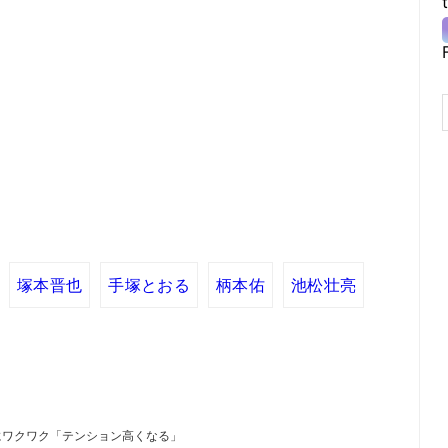
塚本晋也
手塚とおる
柄本佑
池松壮亮
にワクワク「テンション高くなる」