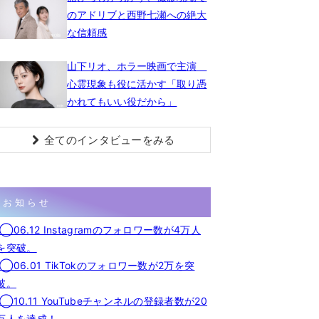
のアドリブと西野七瀬への絶大
な信頼感
山下リオ、ホラー映画で主演
心霊現象も役に活かす「取り憑
かれてもいい役だから」
全てのインタビューをみる
お知らせ
◯06.12 Instagramのフォロワー数が4万人
を突破。
◯06.01 TikTokのフォロワー数が2万を突
破。
◯10.11 YouTubeチャンネルの登録者数が20
万人を達成！