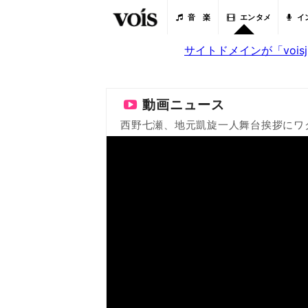
音 楽
エンタメ
イ
サイトドメインが「voi
動画ニュース
西野七瀬、地元凱旋一人舞台挨拶にワ