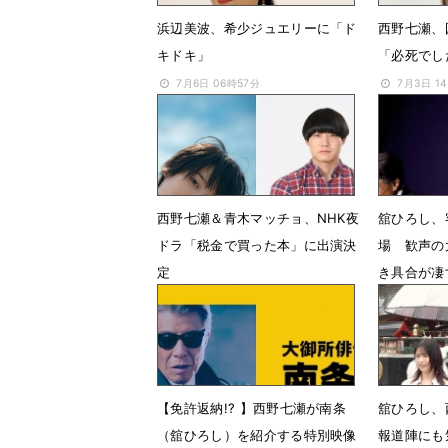
浜辺美波、希少ジュエリーに「ド
西野七瀬、
キドキ」
「必死でし
7月6日 06時57分
7月3日 1
西野七瀬＆青木マッチョ、NHK夜
舘ひろし、
ドラ「税金で買った本」に出演決
場 歓声の
定
き具合が凄
6月25日 17時30分
6月20日 
【免許返納!? 】西野七瀬が南条
舘ひろし
（舘ひろし）を紹介する特別映像
報道陣にも