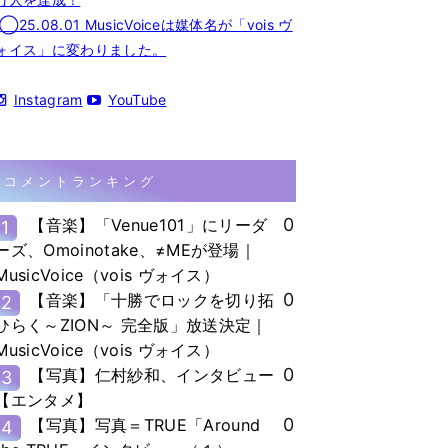
◯25.08.01 MusicVoiceは媒体名が「vois ヴ
ォイス」に変わりました。
Instagram
YouTube
コメントランキング
0
【音楽】「Venue101」にリーダ
1
ーズ、Omoinotake、≠MEが登場｜
MusicVoice（vois ヴォイス）
0
【音楽】「十勝でロックを切り拓
2
ひらく～ZION～ 完全版」放送決定｜
MusicVoice（vois ヴォイス）
0
【写真】仁村紗和、インタビュー
3
【エンタメ】
0
【写真】写真＝TRUE「Around
4