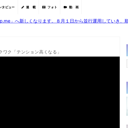
ンタビュー
連 載
フォト
動 画
sjp.me」へ新しくなります。８月１日から並行運用していき
クワク「テンション高くなる」