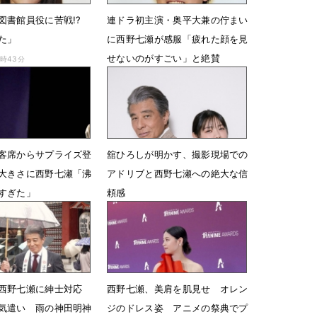
図書館員役に苦戦!?
連ドラ初主演・奥平大兼の佇まい
た」
に西野七瀬が感服「疲れた顔を見
せないのがすごい」と絶賛
4時43分
7月3日 14時18分
客席からサプライズ登
舘ひろしが明かす、撮影現場での
大きさに西野七瀬「沸
アドリブと西野七瀬への絶大な信
すぎた」
頼感
15時50分
6月19日 07時00分
、西野七瀬に紳士対応
西野七瀬、美肩を肌見せ オレン
気遣い 雨の神田明神
ジのドレス姿 アニメの祭典でプ