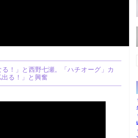
なる！」と西野七瀬。「ハチオーグ」カ
私出る！」と興奮