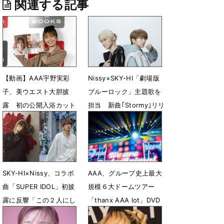
関連する記事
【動画】AAA宇野実彩
Nissy×SKY-HI「劇場版
子、美ウエスト大胆披
ブルーロック」主題歌を
露 初の公開入浴カット
担当 新曲｢Stormy｣リリ
も「意外と癒されまし
ース決定
た」
2月4日 22時14分
3月5日 08時36分
SKY-HI×Nissy、コラボ
AAA、グループ史上最大
曲「SUPER IDOL」初披
規模６大ドームツアー
露に反響「この２人にし
「thanx AAA lot」DVD
か歌えない曲」
＆Blu-ray発売決定