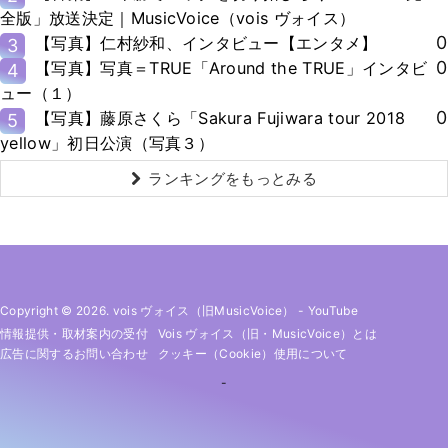
全版」放送決定｜MusicVoice（vois ヴォイス）
0
【写真】仁村紗和、インタビュー【エンタメ】
3
0
【写真】写真＝TRUE「Around the TRUE」インタビ
4
ュー（１）
0
【写真】藤原さくら「Sakura Fujiwara tour 2018
5
yellow」初日公演（写真３）
ランキングをもっとみる
Copyright © 2026. vois ヴォイス（旧MusicVoice）
-
YouTube
情報提供・取材案内の受付
Vois ヴォイス（旧・MusicVoice）とは
広告に関するお問い合わせ
クッキー（cookie）使用について
-