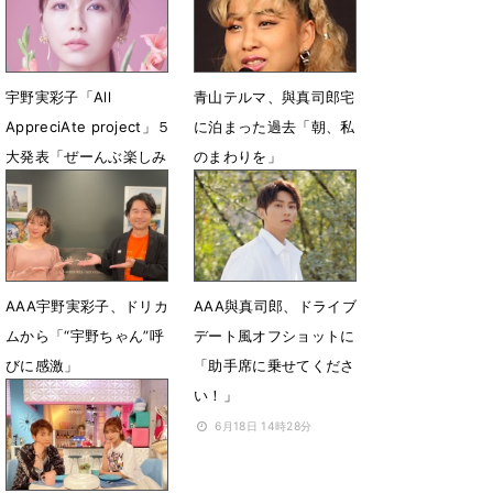
12月2日 21時54分
3月21日 12時12分
宇野実彩子「All
青山テルマ、與真司郎宅
AppreciAte project」５
に泊まった過去「朝、私
大発表「ぜーんぶ楽しみ
のまわりを」
にしていてください」
10月27日 08時58分
10月30日 17時03分
AAA宇野実彩子、ドリカ
AAA與真司郎、ドライブ
ムから「“宇野ちゃん”呼
デート風オフショットに
びに感激」
「助手席に乗せてくださ
い！」
9月27日 04時00分
6月18日 14時28分