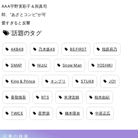
AAA宇野実彩子＆與真司
郎、”あざとコンビ”が可
愛すぎると反響
話題のタグ
6月13日 14時55分
AKB48
乃木坂46
BE:FIRST
指原莉乃
SMAP
NiziU
Snow Man
YOSHIKI
King & Prince
キンプリ
STU48
JO1
香取慎吾
BTS
米津玄師
柏木由紀
TWICE
星野源
橋本環奈
中居正広
記事の検索