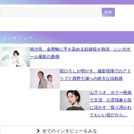
インタビュー
南沙良、金密輸に手を染める妊婦役を熱演 シンガポ
ール撮影の裏側
舘ひろしが明かす、撮影現場でのアド
リブと西野七瀬への絶大な信頼感
山下リオ、ホラー映画
で主演 心霊現象も役
に活かす「取り憑かれ
てもいい役だから」
全てのインタビューをみる