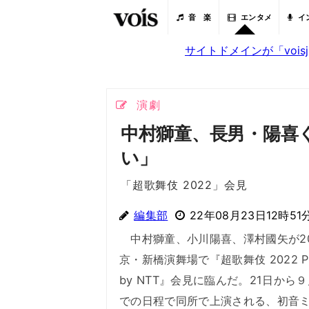
音 楽
エンタメ
イ
サイトドメインが「voi
演劇
中村獅童、長男・陽喜
い」
「超歌舞伎 2022」会見
編集部
22年08月23日12時51
中村獅童、小川陽喜、澤村國矢が2
京・新橋演舞場で『超歌舞伎 2022 Po
by NTT』会見に臨んだ。21日から
での日程で同所で上演される、初音