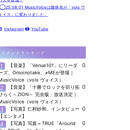
◯25.08.01 MusicVoiceは媒体名が「vois ヴ
ォイス」に変わりました。
Instagram
YouTube
コメントランキング
0
【音楽】「Venue101」にリーダ
1
ーズ、Omoinotake、≠MEが登場｜
MusicVoice（vois ヴォイス）
0
【音楽】「十勝でロックを切り拓
2
ひらく～ZION～ 完全版」放送決定｜
MusicVoice（vois ヴォイス）
0
【写真】仁村紗和、インタビュー
3
【エンタメ】
0
【写真】写真＝TRUE「Around
4