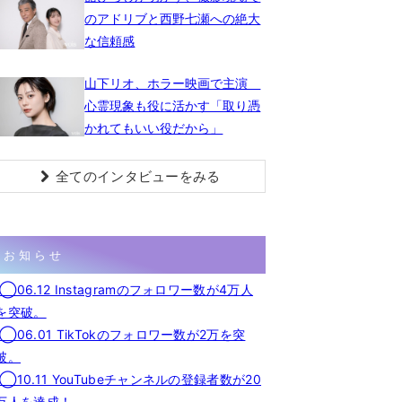
のアドリブと西野七瀬への絶大
な信頼感
山下リオ、ホラー映画で主演
心霊現象も役に活かす「取り憑
かれてもいい役だから」
全てのインタビューをみる
お知らせ
◯06.12 Instagramのフォロワー数が4万人
を突破。
◯06.01 TikTokのフォロワー数が2万を突
破。
◯10.11 YouTubeチャンネルの登録者数が20
万人を達成！