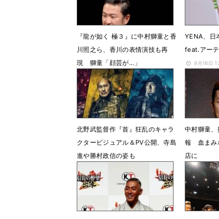
『龍が如く 極３』に中村獅童と香
YENA、
川照之ら、香川の表情演技も再
feat.ア
現 獅童「顔芸が…」
9月16日 
9月24日 15時50分
北野武監督作『首』狂乱のキャラ
中村獅童、
クタービジュアル＆PV公開、寺島
報 血まみ
進や勝村政信の姿も
店に
10月19日 08時08分
9月20日 