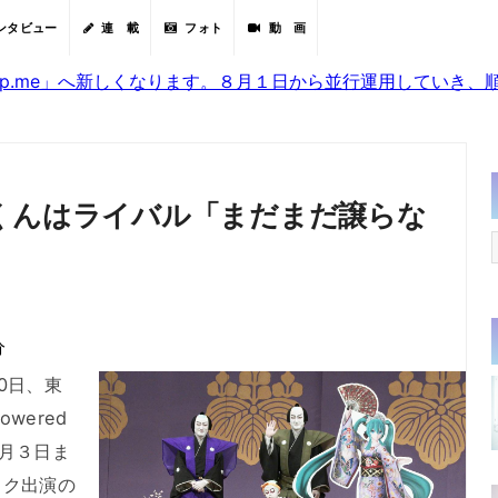
ンタビュー
連 載
フォト
動 画
sjp.me」へ新しくなります。８月１日から並行運用していき
くんはライバル「まだまだ譲らな
分
0日、東
wered
９月３日ま
ミク出演の