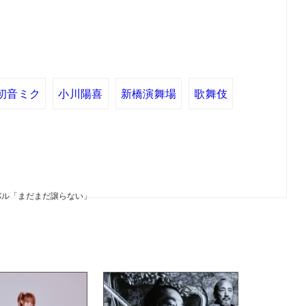
初音ミク
小川陽喜
新橋演舞場
歌舞伎
バル「まだまだ譲らない」