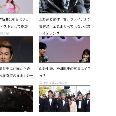
日本新曲は初音ミクが
北野武監督作『首』ファイナル予
ーティストとして参加
告解禁！全員まともではない北野
バイオレンス
12時09分
11月16日 17時03分
撮影中に住民から通
西野七瀬、松田龍平の言葉にイラ
れ役衣装のままカレー
っ？
9月19日 20時37分
08時35分