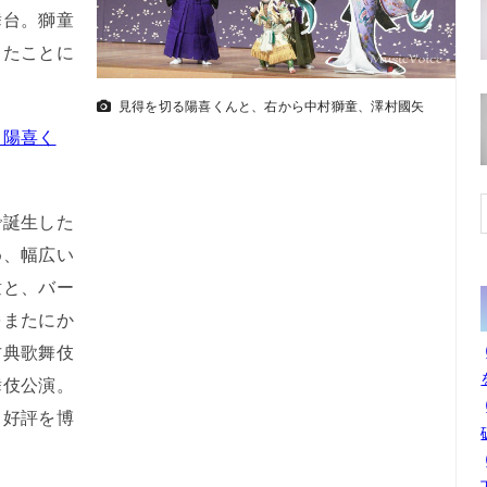
舞台。獅童
きたことに
見得を切る陽喜くんと、右から中村獅童、澤村國矢
・陽喜く
誕生した
め、幅広い
童と、バー
をまたにか
古典歌舞伎
舞伎公演。
て好評を博