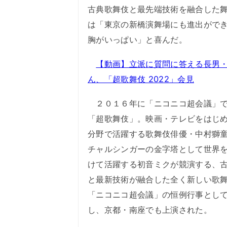
古典歌舞伎と最先端技術を融合した
は「東京の新橋演舞場にも進出がで
胸がいっぱい」と喜んだ。
【動画】立派に質問に答える長男
ん、「超歌舞伎 2022」会見
２０１６年に「ニコニコ超会議」で
「超歌舞伎」。映画・テレビをはじ
分野で活躍する歌舞伎俳優・中村獅
チャルシンガーの金字塔として世界
けて活躍する初音ミクが競演する、
と最新技術が融合した全く新しい歌
「ニコニコ超会議」の恒例行事とし
し、京都・南座でも上演された。