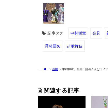
記事タグ
中村獅童
会見
澤村國矢
超歌舞伎
>
演劇
>
中村獅童、長男・陽喜くんはライ
関連する記事