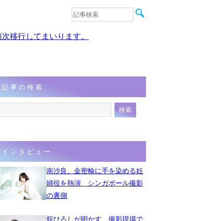
音楽
エンタメ
、順次移行してまいります。
インタビュー
動画
連載
フォト
記事の検索
インタビュー
南沙良、金密輸に手を染める妊
婦役を熱演 シンガポール撮影
の裏側
舘ひろしが明かす、撮影現場で