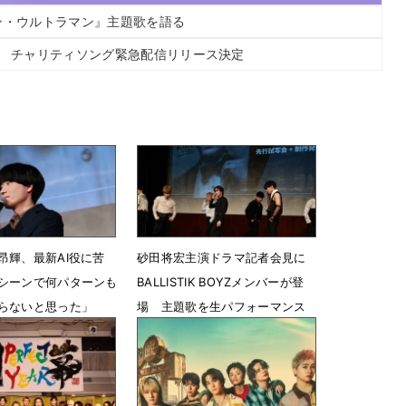
シン・ウルトラマン』主題歌を語る
集 チャリティソング緊急配信リリース決定
昂輝、最新AI役に苦
砂田将宏主演ドラマ記者会見に
シーンで何パターンも
BALLISTIK BOYZメンバーが登
らないと思った」
場 主題歌を生パフォーマンス
22時35分
4月28日 21時40分