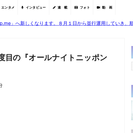
エンタメ
インタビュー
連 載
フォト
動 画
sjp.me」へ新しくなります。８月１日から並行運用していき
YZ、２度目の『オールナイトニッポン
分