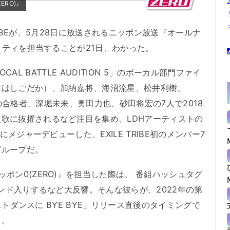
ERO)』
ILE TRIBEが、5月28日に放送されるニッポン放送『オールナ
ナリティを担当することが21日、わかった。
OCAL BATTLE AUDITION 5」のボーカル部門ファイ
ははしごだか）、加納嘉将、海沼流星、松井利樹、
NGE」の合格者、深堀未来、奥田力也、砂田将宏の7人で2018
歌に抜擢されるなど注目を集め、LDHアーティストの
にメジャーデビューした、EXILE TRIBE初のメンバー7
グループだ。
ン0(ZERO)』を担当した際は、 番組ハッシュタグ
レンド入りするなど大反響。そんな彼らが、2022年の第
ラストダンスに BYE BYE」リリース直後のタイミングで
る。