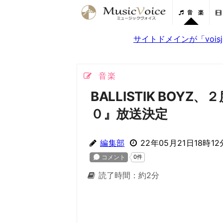
音 楽
サイトドメインが「voi
音楽
BALLISTIK BO
０』放送決定
編集部
22年05月21日18時12
読了時間：約2分