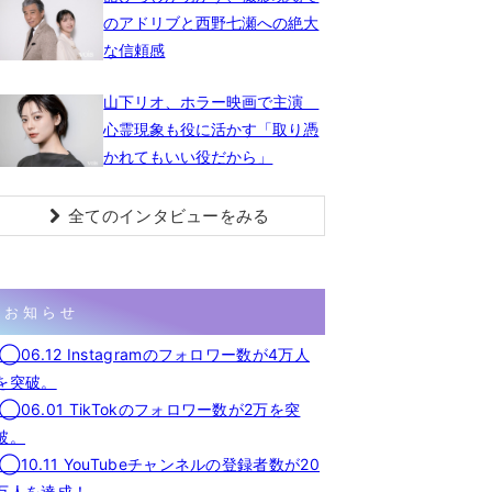
のアドリブと西野七瀬への絶大
な信頼感
山下リオ、ホラー映画で主演
心霊現象も役に活かす「取り憑
かれてもいい役だから」
全てのインタビューをみる
お知らせ
◯06.12 Instagramのフォロワー数が4万人
を突破。
◯06.01 TikTokのフォロワー数が2万を突
破。
◯10.11 YouTubeチャンネルの登録者数が20
万人を達成！