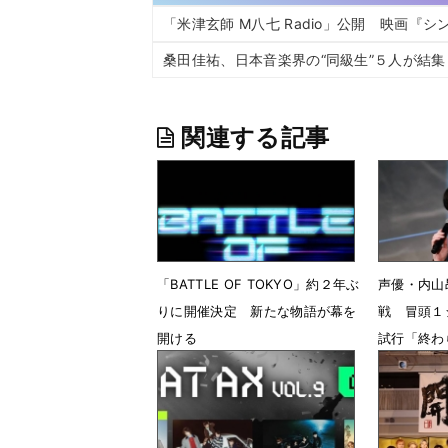
「米津玄師 M八七 Radio」公開 映画『
桑田佳祐、日本音楽界の“同級生”５人が結
関連する記事
「BATTLE OF TOKYO」約２年ぶ
声優・内山
りに開催決定 新たな物語が幕を
戦 冒頭１
開ける
試行「終わ
5月14日 23時40分
4月28日 