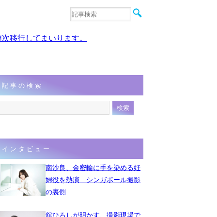
音楽
エンタメ
、順次移行してまいります。
インタビュー
動画
連載
フォト
記事の検索
インタビュー
南沙良、金密輸に手を染める妊
婦役を熱演 シンガポール撮影
の裏側
舘ひろしが明かす、撮影現場で