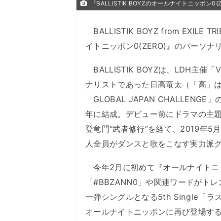
『BALLISTIK BOYZのオールナイトニッポン0(Z
BALLISTIK BOYZ from EX
イトニッポン0(ZERO)』のパーソ
BALLISTIK BOYZは、LDH主催「V
ナリストであった日高竜太（「高」
「GLOBAL JAPAN CHALLE
年に結成。デビュー前にドラマの主題
登竜門“武者修行”を経て、2019年5月
人全員がダンスと歌をこなす実力派
今年2月に初めて『オールナイトニッポ
「#BBZANN0」や関連ワードがト
一弾シングルとなる5th Single「
オールナイトニッポンに再び登場す