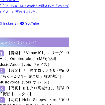
◯25.08.01 MusicVoiceは媒体名が「vois ヴ
ォイス」に変わりました。
Instagram
YouTube
コメントランキング
0
【音楽】「Venue101」にリーダ
1
ーズ、Omoinotake、≠MEが登場｜
MusicVoice（vois ヴォイス）
0
【音楽】「十勝でロックを切り拓
2
ひらく～ZION～ 完全版」放送決定｜
MusicVoice（vois ヴォイス）
0
【写真】ももクロ高城れに、始球
3
式挑戦【エンタメ】
0
【写真】Hello Sleepwalkers「五
4