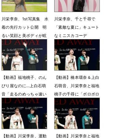
川栄李奈、1st写真集 水
川栄李奈、千と千尋で
着の先行カット公開 明
「素敵な夏に」キュート
るい笑顔と美ボディが眩
なミニスカコーデ
しい
6月14日 09時36分
7月6日 20時15分
【動画】福地桃子、のん
【動画】橋本環奈＆上白
びり屋なのに…上白石萌
石萌音、川栄李奈と福地
音「走るのめっちゃ速い
桃子の千尋に「ボロボロ
んですよ！」
泣いた」
3月1日 23時59分
3月1日 15時18分
【動画】川栄李奈、運動
【動画】川栄李奈と福地