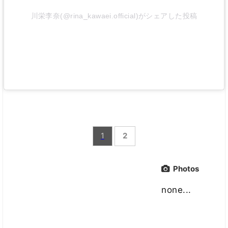
川栄李奈(@rina_kawaei.official)がシェアした投稿
1
2
Photos
none...