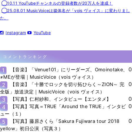
◯10.11 YouTubeチャンネルの登録者数が20万人を達成！
◯25.08.01 MusicVoiceは媒体名が「vois ヴォイス」に変わりまし
た。
Instagram
YouTube
コメントランキング
0
【音楽】「Venue101」にリーダーズ、Omoinotake、
1
≠MEが登場｜MusicVoice（vois ヴォイス）
0
【音楽】「十勝でロックを切り拓ひらく～ZION～ 完
2
全版」放送決定｜MusicVoice（vois ヴォイス）
0
【写真】仁村紗和、インタビュー【エンタメ】
3
0
【写真】写真＝TRUE「Around the TRUE」インタビ
4
ュー（１）
0
【写真】藤原さくら「Sakura Fujiwara tour 2018
5
yellow」初日公演（写真３）