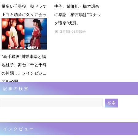
量多い千尋役 朝ドラで
桃子、姉御肌・橋本環奈
上白石萌音に久々に会っ
に感謝「稽古場は“スナッ
たら「げっそり」
ク環奈”状態」
3月1日 09時13分
3月1日 08時56分
“新千尋役”川栄李奈と福
地桃子、舞台『千と千尋
の神隠し』メインビジュ
アル公開
記事の検索
2月21日 08時36分
インタビュー