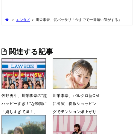
>
エンタメ
>
川栄李奈、髪バッサリ「今までで一番短い気がする」
関連する記事
佐野勇斗、川栄李奈の“超
川栄李奈、パルクロ新CM
ハッピーすぎ！”な瞬間に
に出演 春服ショッピン
「嬉しすぎて滅！」
グでテンション爆上がり
5月25日 18時00分
2月11日 04時36分