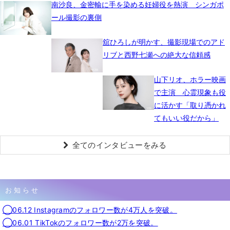
南沙良、金密輸に手を染める妊婦役を熱演 シンガポ
ール撮影の裏側
舘ひろしが明かす、撮影現場でのアド
リブと西野七瀬への絶大な信頼感
山下リオ、ホラー映画
で主演 心霊現象も役
に活かす「取り憑かれ
てもいい役だから」
全てのインタビューをみる
お知らせ
◯06.12 Instagramのフォロワー数が4万人を突破。
◯06.01 TikTokのフォロワー数が2万を突破。