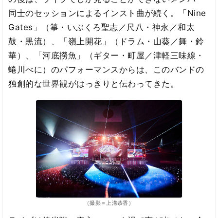
同士のセッションによるインスト曲が続く。「Nine
Gates」（箏・いぶくろ聖志／尺八・神永／和太
鼓・黒流）、「嶺上開花」（ドラム・山葵／舞・鈴
華）、「河底撈魚」（ギター・町屋／津軽三味線・
蜷川べに）のパフォーマンスからは、このバンドの
独創的な世界観がはっきりと伝わってきた。
（撮影＝上溝恭香）