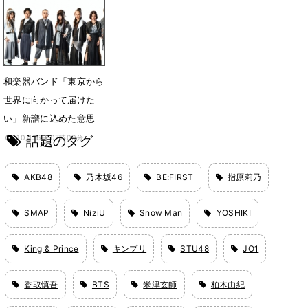
5月14日 15時47分
和楽器バンド「東京から
世界に向かって届けた
い」新譜に込めた意思
話題のタグ
10月16日 07時00分
AKB48
乃木坂46
BE:FIRST
指原莉乃
SMAP
NiziU
Snow Man
YOSHIKI
King & Prince
キンプリ
STU48
JO1
香取慎吾
BTS
米津玄師
柏木由紀