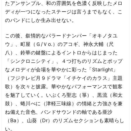
たアンサンブル、和の雰囲気を色濃く反映したメロ
ディが一つになったステージは言うまでもなく、こ
のバンドにしか生み出せない。
この後、叙情的なバラードナンバー「オキノタユ
ウ」、町屋（Ｇ/Ｖo.）のアコギ、神永大輔（尺
八）、鈴華の鍵盤によるイントロからはじまった
「シンクロニシティ」、４つ打ちのリズムとポップ
なメロディが会場を華やかに彩った「Starlight」
（フジテレビ月９ドラマ「イチケイのカラス」主題
歌）を次々と披露。華やかなパフォーマンスで観客
を魅了していく。いぶくろ聖志（箏）、黒流（和太
鼓）、蜷川べに（津軽三味線）の情緒と力強さを兼
ね備えた音色、バンドサウンドの軸である亜沙
（Ba）、山葵（Dr）のリズムセクションも素晴らし
い。