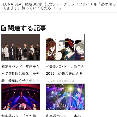
LUNA SEA、結成30周年記念ツアーグランドファイナル「必ず帰っ
てきます。待っていてください！」
関連する記事
和楽器バンド、年内をも
和楽器バンド「大新年会
って無期限活動休止を発
2022」の舞台裏に迫る
表 鈴華ゆう子「受け止
2月18日 18時00分
めていただけたら」
1月8日 07時00分
和楽器バンド「また帰っ
和楽器バンド、日本の