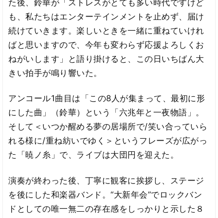
た後、鈴華が「ストレスがとても多い時代ですけど
も、私たちはエンターテインメントを止めず、届け
続けていきます。楽しいときを一緒に重ねていけれ
ばと思いますので、今年も変わらず応援よろしくお
ねがいします」と語り掛けると、この日いちばん大
きい拍手が鳴り響いた。
アンコール1曲目は「この8人が集まって、最初に形
にした曲」（鈴華）という「六兆年と一夜物語」。
そして＜いつか醒める夢の居場所で/笑い合っていら
れる様に/重ね紡いでゆく＞というフレーズが広がっ
た「暁ノ糸」で、ライブは大団円を迎えた。
演奏が終わった後、丁寧に観客に挨拶し、ステージ
を後にした和楽器バンド。“大新年会”でロックバン
ドとしての唯一無二の存在感をしっかりと示した８