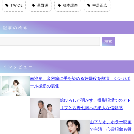
TWICE
星野源
橋本環奈
中居正広
記事の検索
インタビュー
南沙良、金密輸に手を染める妊婦役を熱演 シンガポ
ール撮影の裏側
舘ひろしが明かす、撮影現場でのアド
リブと西野七瀬への絶大な信頼感
山下リオ、ホラー映画
で主演 心霊現象も役