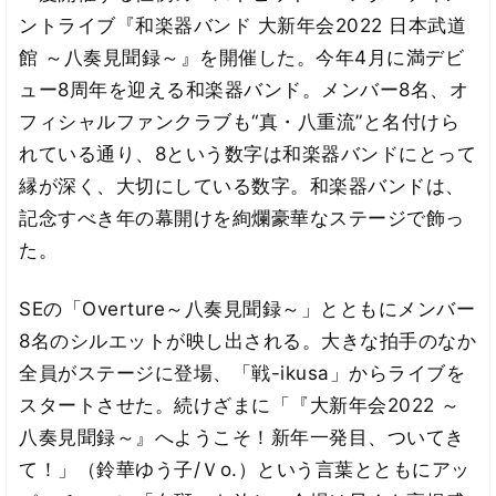
ントライブ『和楽器バンド 大新年会2022 日本武道
館 ～八奏見聞録～』を開催した。今年4月に満デビ
ュー8周年を迎える和楽器バンド。メンバー8名、オ
フィシャルファンクラブも“真・八重流”と名付けら
れている通り、8という数字は和楽器バンドにとって
縁が深く、大切にしている数字。和楽器バンドは、
記念すべき年の幕開けを絢爛豪華なステージで飾っ
た。
SEの「Overture～八奏見聞録～」とともにメンバー
8名のシルエットが映し出される。大きな拍手のなか
全員がステージに登場、「戦-ikusa」からライブを
スタートさせた。続けざまに「『大新年会2022 ～
八奏見聞録～』へようこそ！新年一発目、ついてき
て！」（鈴華ゆう子/Ｖo.）という言葉とともにアッ