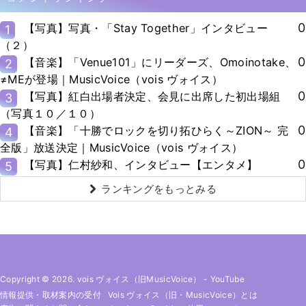
0
【写真】写真・「Stay Together」インタビュー
1
（２）
0
【音楽】「Venue101」にリーダーズ、Omoinotake、
2
≠MEが登場｜MusicVoice（vois ヴォイス）
0
【写真】紅白出場者決定、会見に出席した初出場組
3
（写真１０／１０）
0
【音楽】「十勝でロックを切り拓ひらく～ZION～ 完
4
全版」放送決定｜MusicVoice（vois ヴォイス）
0
【写真】仁村紗和、インタビュー【エンタメ】
5
ランキングをもっとみる
Copyright © 2026. vois ヴォイス（旧MusicVoice）
-
YouTube
情報提供・取材案内の受付
Vois ヴォイス（旧・MusicVoice）とは