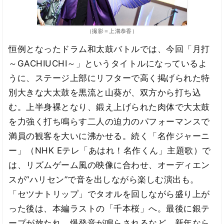
（撮影＝上溝恭香）
恒例となったドラム和太鼓バトルでは、今回「月打
～GACHIUCHI～」というタイトルになっているよ
うに、ステージ上部にリフターで高く掲げられた特
別大きな大太鼓を黒流と山葵が、双方から打ち込
む。上半身裸となり、鍛え上げられた肉体で大太鼓
を力強く打ち鳴らす二人の迫力のパフォーマンスで
満員の観客を大いに沸かせる。続く「名作ジャーニ
ー」（NHK Eテレ「あはれ！名作くん」主題歌）で
は、リズムゲーム風の映像に合わせ、オーディエン
スが“ハリセン”で音を出しながら楽しむ演出も。
「セツナトリップ」でタオルを回しながら盛り上が
った後は、本編ラストの「千本桜」へ。最後に銀テ
ープが放たれ、爆発音が鳴らされるなど、新年なら