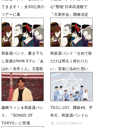
てきます！」全30公演の
心“聖地”日本武道館で
ツアーに幕
『大新年会』開催決定
11月29日 06時30分
10月24日 19時00分
和楽器バンド、書き下ろ
和楽器バンド「せめて歌
し楽曲がNHK Eテレ「あ
だけは明るく終わりた
はれ！名作くん」主題歌
い」音楽に込めた想い
に決定
6月25日 12時00分
8月19日 18時00分
森崎ウィン＆和楽器バン
TGCにJO1、櫻坂46、平
ド、『SONGS OF
井大、和楽器バンドら
TOKYO』に登場
2月22日 20時43分