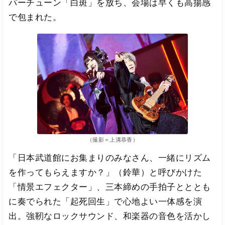
パーチューン「白斑」を放ち、会場は早くも高揚感
で包まれた。
（撮影＝上溝恭香）
「日本武道館にお集まりのみなさん、一緒にリズム
を作ってもらえますか？」（鈴華）と呼びかけた
「情景エフェクター」、三本締めの手拍子とととも
に奏でられた「起死回生」で心地よい一体感を演
出。強靭なロックサウンド、和楽器の音色を活かし