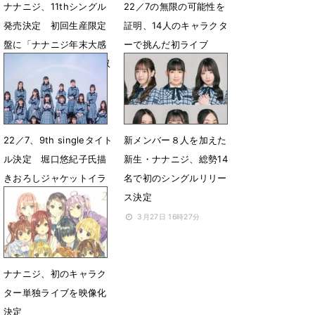
ナナニジ、11thシングル
22／7の無限の可能性を
発売決定 初回生産限定
証明、14人のキャラクタ
盤に「ナナニジ年末大感
ーで挑んだ初ライブ
謝祭’22」ライブ映像を収
12月26日 19時02分
録
1月15日 18時14分
22／7、9th singleタイト
新メンバー８人を加えた
ル決定 堀口悠紀子氏描
新生・ナナニジ、総勢14
きおろしジャケットイラ
名で初のシングルリリー
スト＆dance video公開
ス決定
6月19日 23時28分
3月27日 16時27分
ナナニジ、初のキャラク
ター単独ライブを映像化
決定