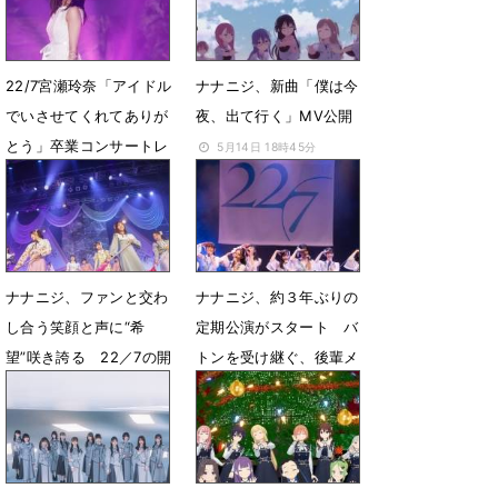
22/7宮瀬玲奈「アイドル
ナナニジ、新曲「僕は今
でいさせてくれてありが
夜、出て行く」MV公開
とう」卒業コンサートレ
5月14日 18時45分
ポート
5月26日 18時33分
ナナニジ、ファンと交わ
ナナニジ、約３年ぶりの
し合う笑顔と声に“希
定期公演がスタート バ
望”咲き誇る 22／7の開
トンを受け継ぐ、後輩メ
花宣言
ンバー８人のステージに
密着
4月10日 23時07分
1月17日 23時44分