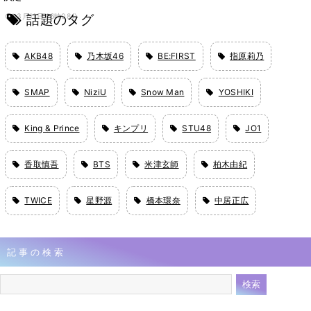
話題のタグ
3月11日 16時08分
AKB48
乃木坂46
BE:FIRST
指原莉乃
SMAP
NiziU
Snow Man
YOSHIKI
King & Prince
キンプリ
STU48
JO1
香取慎吾
BTS
米津玄師
柏木由紀
TWICE
星野源
橋本環奈
中居正広
記事の検索