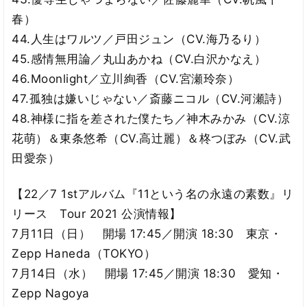
春）
44.人生はワルツ／戸田ジュン（CV.海乃るり）
45.感情無用論／丸山あかね（CV.白沢かなえ）
46.Moonlight／立川絢香（CV.宮瀬玲奈）
47.孤独は嫌いじゃない／斎藤ニコル（CV.河瀬詩）
48.神様に指を差された僕たち／神木みかみ（CV.涼
花萌）＆東条悠希（CV.高辻麗）＆柊つぼみ（CV.武
田愛奈）
【22／7 1stアルバム『11という名の永遠の素数』リ
リース Tour 2021 公演情報】
7月11日（日） 開場 17:45／開演 18:30 東京・
Zepp Haneda（TOKYO）
7月14日（水） 開場 17:45／開演 18:30 愛知・
Zepp Nagoya