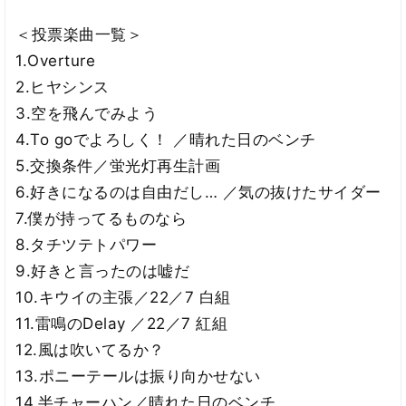
＜投票楽曲一覧＞
1.Overture
2.ヒヤシンス
3.空を飛んでみよう
4.To goでよろしく！ ／晴れた日のベンチ
5.交換条件／蛍光灯再生計画
6.好きになるのは自由だし… ／気の抜けたサイダー
7.僕が持ってるものなら
8.タチツテトパワー
9.好きと言ったのは嘘だ
10.キウイの主張／22／7 白組
11.雷鳴のDelay ／22／7 紅組
12.風は吹いてるか？
13.ポニーテールは振り向かせない
14.半チャーハン／晴れた日のベンチ