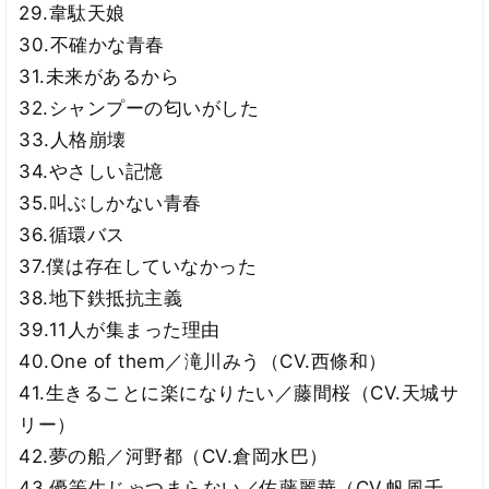
29.韋駄天娘
30.不確かな青春
31.未来があるから
32.シャンプーの匂いがした
33.人格崩壊
34.やさしい記憶
35.叫ぶしかない青春
36.循環バス
37.僕は存在していなかった
38.地下鉄抵抗主義
39.11人が集まった理由
40.One of them／滝川みう（CV.西條和）
41.生きることに楽になりたい／藤間桜（CV.天城サ
リー）
42.夢の船／河野都（CV.倉岡水巴）
43.優等生じゃつまらない／佐藤麗華（CV.帆風千