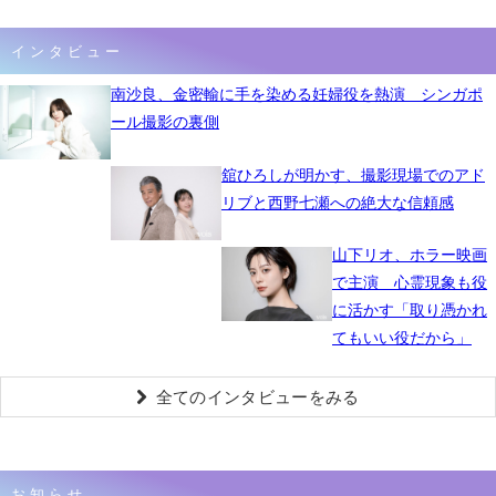
インタビュー
南沙良、金密輸に手を染める妊婦役を熱演 シンガポ
ール撮影の裏側
舘ひろしが明かす、撮影現場でのアド
リブと西野七瀬への絶大な信頼感
山下リオ、ホラー映画
で主演 心霊現象も役
に活かす「取り憑かれ
てもいい役だから」
全てのインタビューをみる
お知らせ