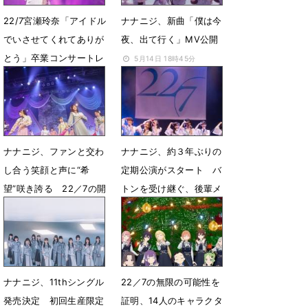
22/7宮瀬玲奈「アイドル
ナナニジ、新曲「僕は今
でいさせてくれてありが
夜、出て行く」MV公開
とう」卒業コンサートレ
5月14日 18時45分
ポート
5月26日 18時33分
ナナニジ、ファンと交わ
ナナニジ、約３年ぶりの
し合う笑顔と声に“希
定期公演がスタート バ
望”咲き誇る 22／7の開
トンを受け継ぐ、後輩メ
花宣言
ンバー８人のステージに
密着
4月10日 23時07分
1月17日 23時44分
ナナニジ、11thシングル
22／7の無限の可能性を
発売決定 初回生産限定
証明、14人のキャラクタ