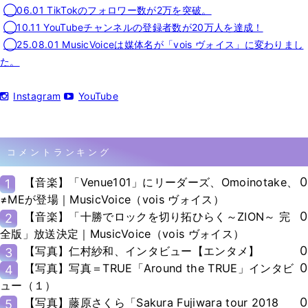
◯06.01 TikTokのフォロワー数が2万を突破。
◯10.11 YouTubeチャンネルの登録者数が20万人を達成！
◯25.08.01 MusicVoiceは媒体名が「vois ヴォイス」に変わりまし
た。
Instagram
YouTube
コメントランキング
0
【音楽】「Venue101」にリーダーズ、Omoinotake、
1
≠MEが登場｜MusicVoice（vois ヴォイス）
0
【音楽】「十勝でロックを切り拓ひらく～ZION～ 完
2
全版」放送決定｜MusicVoice（vois ヴォイス）
0
【写真】仁村紗和、インタビュー【エンタメ】
3
0
【写真】写真＝TRUE「Around the TRUE」インタビ
4
ュー（１）
0
【写真】藤原さくら「Sakura Fujiwara tour 2018
5