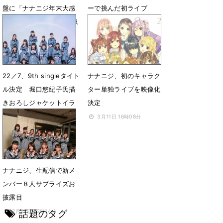
盤に「ナナニジ年末大感
ーで挑んだ初ライブ
謝祭’22」ライブ映像を収
12月26日 19時02分
録
1月15日 18時14分
22／7、9th singleタイト
ナナニジ、初のキャラク
ル決定 堀口悠紀子氏描
ター単独ライブを映像化
きおろしジャケットイラ
決定
スト＆dance video公開
3月11日 16時08分
6月19日 23時28分
ナナニジ、生配信で新メ
ンバー８人サプライズお
披露目
話題のタグ
2月27日 22時14分