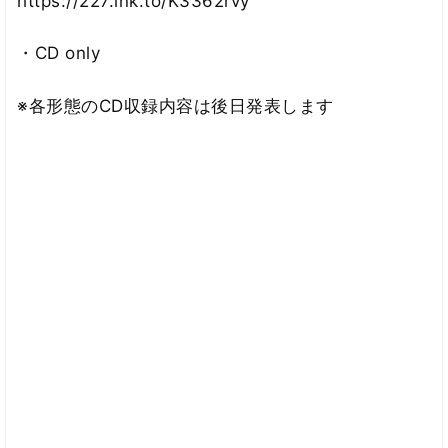
https://227.lnk.to/K3362rvy
・CD only
※各形態のCD収録内容は後日発表します