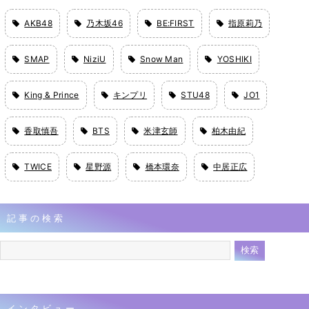
AKB48
乃木坂46
BE:FIRST
指原莉乃
SMAP
NiziU
Snow Man
YOSHIKI
King & Prince
キンプリ
STU48
JO1
香取慎吾
BTS
米津玄師
柏木由紀
TWICE
星野源
橋本環奈
中居正広
記事の検索
インタビュー