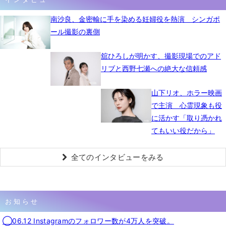
南沙良、金密輸に手を染める妊婦役を熱演 シンガポ
ール撮影の裏側
舘ひろしが明かす、撮影現場でのアド
リブと西野七瀬への絶大な信頼感
山下リオ、ホラー映画
で主演 心霊現象も役
に活かす「取り憑かれ
てもいい役だから」
全てのインタビューをみる
お知らせ
◯06.12 Instagramのフォロワー数が4万人を突破。