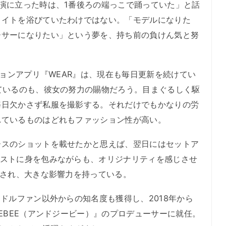
演に立った時は、1番後ろの端っこで踊っていた」と話
ライトを浴びていたわけではない。「モデルになりた
ーサーになりたい」という夢を、持ち前の負けん気と努
ションアプリ『WEAR』は、現在も毎日更新を続けてい
ているのも、彼女の努力の賜物だろう。目まぐるしく駆
毎日欠かさず私服を撮影する。それだけでもかなりの労
れているものはどれもファッション性が高い。
スのショットを載せたかと思えば、翌日にはセットア
イストに身を包みながらも、オリジナリティを感じさせ
称され、大きな影響力を持っている。
ドルファン以外からの知名度も獲得し、2018年から
EEBEE（アンドジービー）』のプロデューサーに就任。