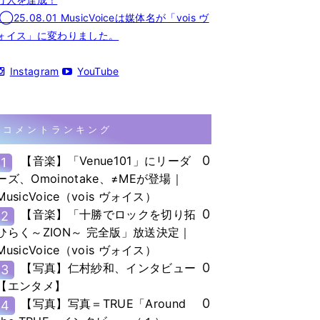
◯25.08.01 MusicVoiceは媒体名が「vois ヴ
ォイス」に変わりました。
Instagram
YouTube
コメントランキング
0
【音楽】「Venue101」にリーダ
1
ーズ、Omoinotake、≠MEが登場｜
MusicVoice（vois ヴォイス）
0
【音楽】「十勝でロックを切り拓
2
ひらく～ZION～ 完全版」放送決定｜
MusicVoice（vois ヴォイス）
0
【写真】仁村紗和、インタビュー
3
【エンタメ】
0
【写真】写真＝TRUE「Around
4