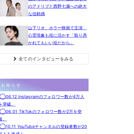
のアドリブと西野七瀬への絶大
な信頼感
山下リオ、ホラー映画で主演
心霊現象も役に活かす「取り憑
かれてもいい役だから」
全てのインタビューをみる
お知らせ
◯06.12 Instagramのフォロワー数が4万人
を突破。
◯06.01 TikTokのフォロワー数が2万を突
破。
◯10.11 YouTubeチャンネルの登録者数が20
万人を達成！