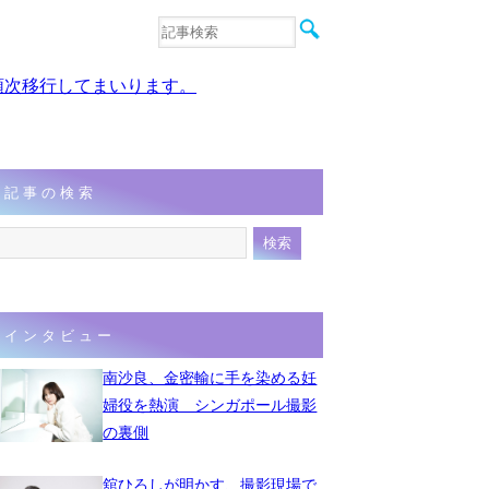
音楽
エンタメ
、順次移行してまいります。
インタビュー
動画
連載
フォト
記事の検索
インタビュー
南沙良、金密輸に手を染める妊
婦役を熱演 シンガポール撮影
の裏側
舘ひろしが明かす、撮影現場で