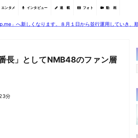
エンタメ
インタビュー
連 載
フォト
動 画
sjp.me」へ新しくなります。８月１日から並行運用していき
番長」としてNMB48のファン層
23分