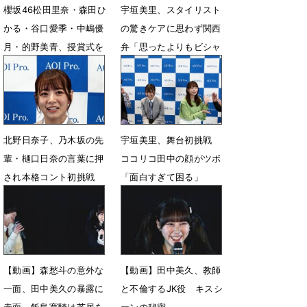
櫻坂46松田里奈・森田ひ
宇垣美里、スタイリスト
かる・谷口愛季・中嶋優
の驚きケアに思わず関西
月・的野美青、授賞式を
弁「思ったよりもビシャ
見守る
ビシャにするんやな」
3月31日 09時06分
6月24日 14時59分
北野日奈子、乃木坂の先
宇垣美里、舞台初挑戦
輩・樋口日奈の言葉に押
ココリコ田中の顔がツボ
され本格コント初挑戦
「面白すぎて困る」
6月1日 09時48分
6月1日 09時28分
【動画】森愁斗の意外な
【動画】田中美久、教師
一面、田中美久の暴露に
と不倫するJK役 キスシ
赤面 飯島寛騎は芝居を
ーンの秘密