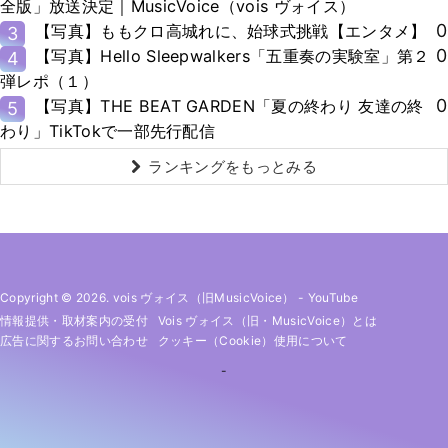
全版」放送決定｜MusicVoice（vois ヴォイス）
0
【写真】ももクロ高城れに、始球式挑戦【エンタメ】
3
0
【写真】Hello Sleepwalkers「五重奏の実験室」第２
4
弾レポ（１）
0
【写真】THE BEAT GARDEN「夏の終わり 友達の終
5
わり」TikTokで一部先行配信
ランキングをもっとみる
Copyright © 2026. vois ヴォイス（旧MusicVoice）
-
YouTube
情報提供・取材案内の受付
Vois ヴォイス（旧・MusicVoice）とは
広告に関するお問い合わせ
クッキー（cookie）使用について
-