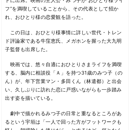
トに出席。映画の主人公・みつ子が“おひとり様ライ
フ”を満喫していることから、その代表として招か
れ、おひとり様の恋愛観を語った。
この日は、おひとり様事情に詳しい世代・トレン
ド評論家である牛窪恵氏、メガホンを握った大九明
子監督も出席した。
映画では、悠々自適におひとりさまライフを満喫
する、脳内に相談役「Ａ」を持つ31歳のみつ子（の
ん）が、年下営業マン・多田くん（林遣都）と出会
い、久しぶりに訪れた恋に戸惑いながらも一歩踏み
出す姿を描いている。
劇中で描かれるみつ子の日常と重なるところがあ
るという宇垣は「一人で回った方がフットワークも