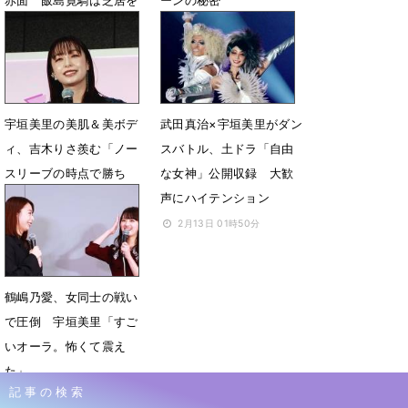
絶賛
2月25日 22時49分
2月26日 08時14分
宇垣美里の美肌＆美ボデ
武田真治×宇垣美里がダン
ィ、吉木りさ羨む「ノー
スバトル、土ドラ「自由
スリーブの時点で勝ち
な女神」公開収録 大歓
組」
声にハイテンション
6月4日 13時57分
2月13日 01時50分
鶴嶋乃愛、女同士の戦い
で圧倒 宇垣美里「すご
いオーラ。怖くて震え
た」
記事の検索
1月5日 09時55分