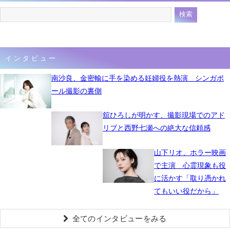
インタビュー
南沙良、金密輸に手を染める妊婦役を熱演 シンガポ
ール撮影の裏側
舘ひろしが明かす、撮影現場でのアド
リブと西野七瀬への絶大な信頼感
山下リオ、ホラー映画
で主演 心霊現象も役
に活かす「取り憑かれ
てもいい役だから」
全てのインタビューをみる