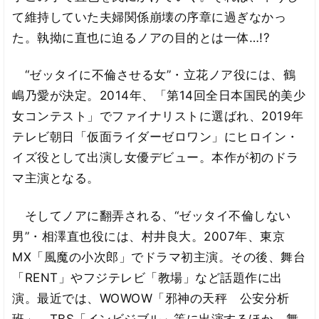
て維持していた夫婦関係崩壊の序章に過ぎなかっ
た。執拗に直也に迫るノアの目的とは一体…!?
“ゼッタイに不倫させる女”・立花ノア役には、鶴
嶋乃愛が決定。2014年、「第14回全日本国民的美少
女コンテスト」でファイナリストに選ばれ、2019年
テレビ朝日「仮面ライダーゼロワン」にヒロイン・
イズ役として出演し女優デビュー。本作が初のドラ
マ主演となる。
そしてノアに翻弄される、“ゼッタイ不倫しない
男”・相澤直也役には、村井良大。2007年、東京
MX「風魔の小次郎」でドラマ初主演。その後、舞台
「RENT」やフジテレビ「教場」など話題作に出
演。最近では、WOWOW「邪神の天秤 公安分析
班」、TBS「インビジブル」等に出演するほか、舞