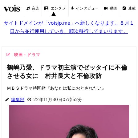
音楽
エンタメ
インタビュー
動画
連載
サイトドメインが「voisjp.me」へ新しくなります。８月１
日から並行運用していき、順次移行してまいります。
映画・ドラマ
鶴嶋乃愛、ドラマ初主演でゼッタイに不倫
させる女に 村井良大と不倫攻防
ＭＢＳドラマ特区枠『あなたは私におとされたい』
編集部
22年11月30日07時52分