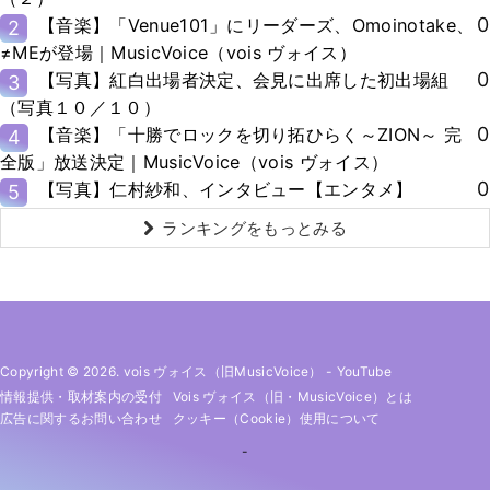
0
【音楽】「Venue101」にリーダーズ、Omoinotake、
2
≠MEが登場｜MusicVoice（vois ヴォイス）
0
【写真】紅白出場者決定、会見に出席した初出場組
3
（写真１０／１０）
0
【音楽】「十勝でロックを切り拓ひらく～ZION～ 完
4
全版」放送決定｜MusicVoice（vois ヴォイス）
0
【写真】仁村紗和、インタビュー【エンタメ】
5
ランキングをもっとみる
Copyright © 2026. vois ヴォイス（旧MusicVoice）
-
YouTube
情報提供・取材案内の受付
Vois ヴォイス（旧・MusicVoice）とは
広告に関するお問い合わせ
クッキー（cookie）使用について
-