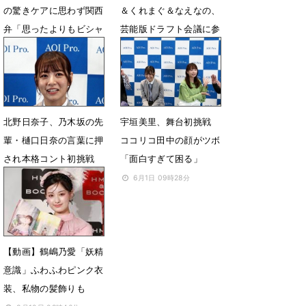
の驚きケアに思わず関西
＆くれまぐ＆なえなの、
弁「思ったよりもビシャ
芸能版ドラフト会議に参
ビシャにするんやな」
加
6月24日 14時59分
12月30日 17時49分
北野日奈子、乃木坂の先
宇垣美里、舞台初挑戦
輩・樋口日奈の言葉に押
ココリコ田中の顔がツボ
され本格コント初挑戦
「面白すぎて困る」
6月1日 09時48分
6月1日 09時28分
【動画】鶴嶋乃愛「妖精
意識」ふわふわピンク衣
装、私物の髪飾りも