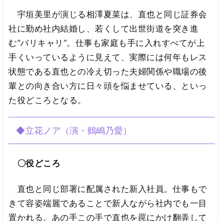
宇垣美里が演じる相澤夏菜は、直也と同じ証券会
社に勤め社内結婚し、若くして出世街道を突き進
む“バリキャリ”。仕事も家庭も手に入れすべてが上
手くいっているように見えて、実際には何年もレス
状態である直也との冷え切った夫婦関係や職場の後
輩との向き合い方に日々頭を悩ませている、といっ
た役どころとなる。
◆立花ノア（演・鶴嶋乃愛）
〇役どころ
直也と同じ部署に配属された新入社員。仕事もで
きて容姿端麗であることで新人ながら社内でも一目
置かれる。あの手この手で直也を罠にかけ翻弄して