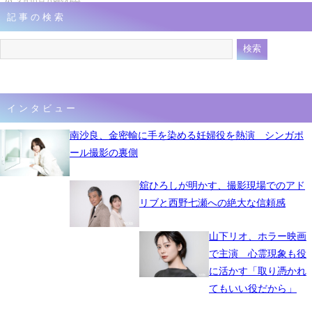
3月10日 08時46分
記事の検索
インタビュー
南沙良、金密輸に手を染める妊婦役を熱演 シンガポ
ール撮影の裏側
舘ひろしが明かす、撮影現場でのアド
リブと西野七瀬への絶大な信頼感
山下リオ、ホラー映画
で主演 心霊現象も役
に活かす「取り憑かれ
てもいい役だから」