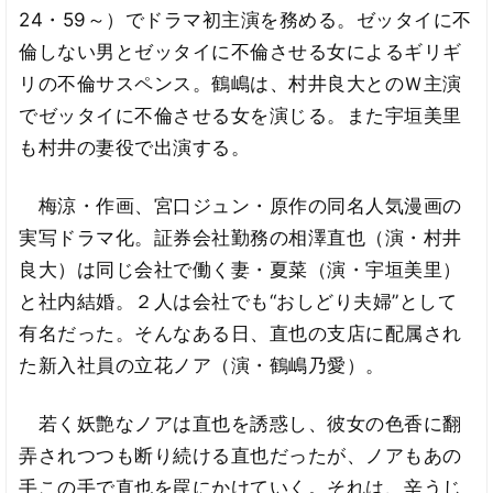
24・59～）でドラマ初主演を務める。ゼッタイに不
倫しない男とゼッタイに不倫させる女によるギリギ
リの不倫サスペンス。鶴嶋は、村井良大とのＷ主演
でゼッタイに不倫させる女を演じる。また宇垣美里
も村井の妻役で出演する。
梅涼・作画、宮口ジュン・原作の同名人気漫画の
実写ドラマ化。証券会社勤務の相澤直也（演・村井
良大）は同じ会社で働く妻・夏菜（演・宇垣美里）
と社内結婚。２人は会社でも“おしどり夫婦”として
有名だった。そんなある日、直也の支店に配属され
た新入社員の立花ノア（演・鶴嶋乃愛）。
若く妖艶なノアは直也を誘惑し、彼女の色香に翻
弄されつつも断り続ける直也だったが、ノアもあの
手この手で直也を罠にかけていく。それは、辛うじ