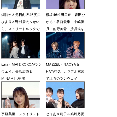
綱啓永＆元日向坂46濱岸
櫻坂46松田里奈・森田ひ
ひより＆野村康太＆せい
かる・谷口愛季・中嶋優
ら、ストリートルックで
月・的野美青、授賞式を
華やかランウェイ
見守る
4月20日 07時32分
3月31日 09時06分
izna・MAI＆KOKOがラン
MAZZEL・NAOYA＆
ウェイ、長浜広奈＆
HAYATO、カラフル衣装
MINAMIも登場
で圧巻のランウェイ
2月16日 08時08分
1月11日 14時17分
宇垣美里、スタイリスト
とうあ＆莉子＆鶴嶋乃愛