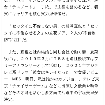
台「デスノート」「手紙」で主役を務めるなど、着
実にキャリアを積む実力派俳優だ。
「ゼッタイに不倫しない男」の相澤直也と「ゼッ
タイに不倫させる女」の立花ノア、２人の“不倫攻
防”に注目だ。
また、直也と社内結婚し同じ会社で働く妻・夏菜
役には、２０１９年３月にＴＢＳを退社後現在はフ
リーアナウンサーとして活動し、２０２１年フジテ
レビ系ドラマ「彼女はキレイだった」で女優デビュ
ー、MBS「明日、私は誰かのカノジョ」、テレビ東
京「チェイサーゲーム」などに出演し女優業や執筆
などその才能を活かし多方面で活躍中の宇垣美里が
決定。