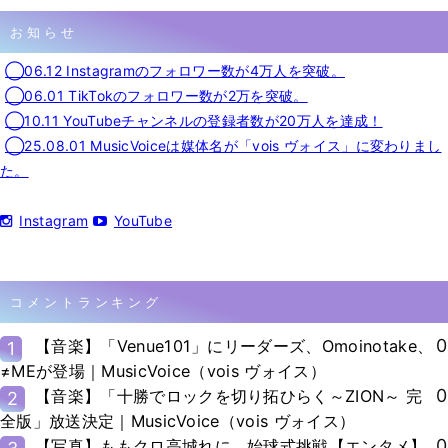
お知らせ
◯06.12 Instagramのフォロワー数が4万人を突破。
◯06.01 TikTokのフォロワー数が2万を突破。
◯10.11 YouTubeチャンネルの登録者数が20万人を達成！
◯25.08.01 MusicVoiceは媒体名が「vois ヴォイス」に変わりまし
た。
Instagram
YouTube
コメントランキング
0
【音楽】「Venue101」にリーダーズ、Omoinotake、
1
≠MEが登場｜MusicVoice（vois ヴォイス）
0
【音楽】「十勝でロックを切り拓ひらく～ZION～ 完
2
全版」放送決定｜MusicVoice（vois ヴォイス）
0
【写真】ももクロ高城れに、始球式挑戦【エンタメ】