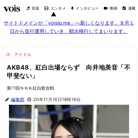
音楽
エンタメ
インタビュー
動画
連載
サイトドメインが「voisjp.me」へ新しくなります。８月１
日から並行運用していき、順次移行してまいります。
アイドル
AKB48、紅白出場ならず 向井地美音「不
甲斐ない」
第71回ＮＨＫ紅白歌合戦
編集部
20年11月16日18時16分