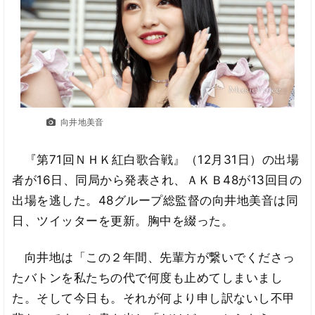
向井地美音
『第71回ＮＨＫ紅白歌合戦』（12月31日）の出場
者が16日、同局から発表され、ＡＫＢ48が13回目の
出場を逃した。48グループ総監督の向井地美音は同
日、ツイッターを更新。胸中を綴った。
向井地は「この２年間、先輩方が繋いでくださっ
たバトンを私たちの代で何度も止めてしまいまし
た。そして今日も。それが何より申し訳ないし不甲