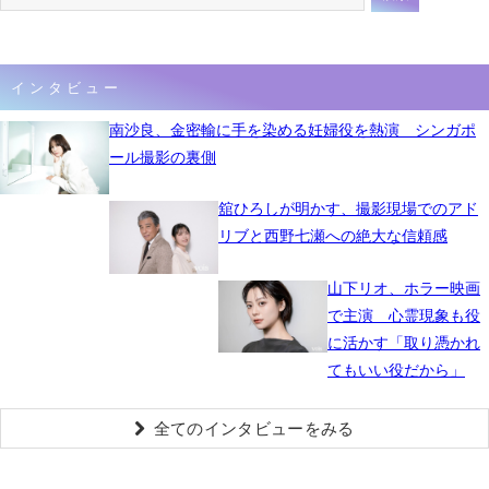
インタビュー
南沙良、金密輸に手を染める妊婦役を熱演 シンガポ
ール撮影の裏側
舘ひろしが明かす、撮影現場でのアド
リブと西野七瀬への絶大な信頼感
山下リオ、ホラー映画
で主演 心霊現象も役
に活かす「取り憑かれ
てもいい役だから」
全てのインタビューをみる