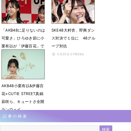
6月6日 08時10分
5月6日 05時52分
「AKB48に足りないのは
SKE48大村杏、即興ダン
可愛さ」ひろゆき節に小
ス対決で１位に 48グル
栗有以が「伊藤百花」で
ープ対抗
対抗「います！」
4月30日 07時59分
4月30日 08時12分
AKB48小栗有以&伊藤百
花×CUTIE STREET真鍋
凪咲ら、キュートさ全開
ランウェイ
記事の検索
4月20日 07時38分