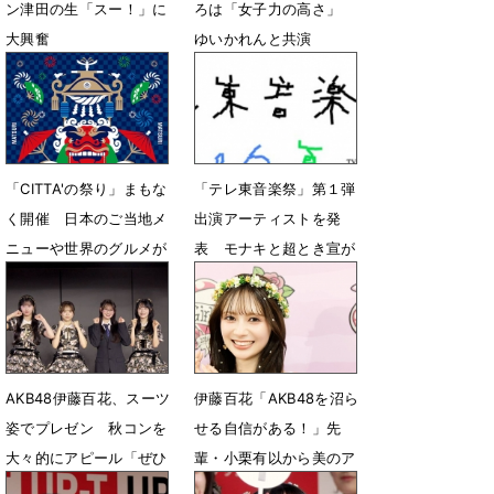
ン津田の生「スー！」に
ろは「女子力の高さ」
大興奮
ゆいかれんと共演
8月2日 07時02分
7月13日 14時17分
「CITTA'の祭り」まもな
「テレ東音楽祭」第１弾
く開催 ⽇本のご当地メ
出演アーティストを発
ニューや世界のグルメが
表 モナキと超とき宣が
100種類以上集結
福岡の意外なスポットか
ら生中継
6月17日 19時00分
6月15日 12時00分
AKB48伊藤百花、スーツ
伊藤百花「AKB48を沼ら
姿でプレゼン 秋コンを
せる自信がある！」先
大々的にアピール「ぜひ
輩・小栗有以から美のア
注目して頂けたら！」
ドバイスも