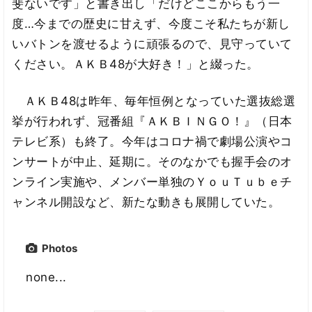
斐ないです」と書き出し「だけどここからもう一
度…今までの歴史に甘えず、今度こそ私たちが新し
いバトンを渡せるように頑張るので、見守っていて
ください。ＡＫＢ48が大好き！」と綴った。
ＡＫＢ48は昨年、毎年恒例となっていた選抜総選
挙が行われず、冠番組『ＡＫＢＩＮＧＯ！』（日本
テレビ系）も終了。今年はコロナ禍で劇場公演やコ
ンサートが中止、延期に。そのなかでも握手会のオ
ンライン実施や、メンバー単独のＹｏｕＴｕｂｅチ
ャンネル開設など、新たな動きも展開していた。
Photos
none...