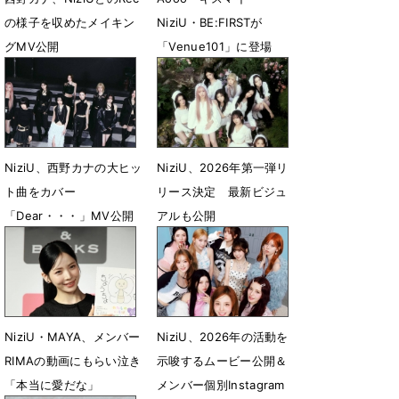
の様子を収めたメイキン
NiziU・BE:FIRSTが
グMV公開
「Venue101」に登場
4月21日 21時07分
4月10日 18時00分
NiziU、西野カナの大ヒッ
NiziU、2026年第一弾リ
ト曲をカバー
リース決定 最新ビジュ
「Dear・・・」MV公開
アルも公開
3月13日 13時55分
2月2日 17時00分
NiziU・MAYA、メンバー
NiziU、2026年の活動を
RIMAの動画にもらい泣き
示唆するムービー公開＆
「本当に愛だな」
メンバー個別Instagram