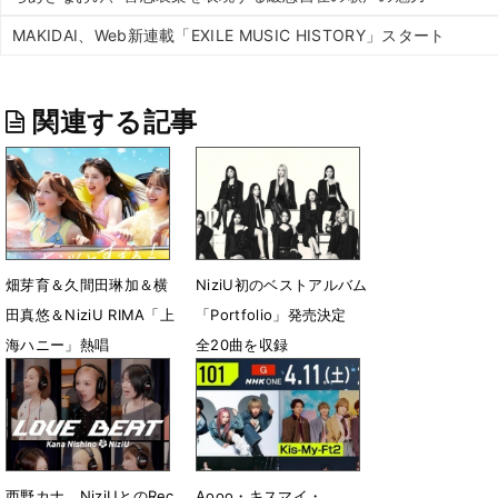
MAKIDAI、Web新連載「EXILE MUSIC HISTORY」スタート
関連する記事
畑芽育＆久間田琳加＆横
NiziU初のベストアルバム
田真悠＆NiziU RIMA「上
「Portfolio」発売決定
海ハニー」熱唱
全20曲を収録
7月9日 08時09分
4月27日 13時31分
西野カナ、NiziUとのRec
Aooo・キスマイ・