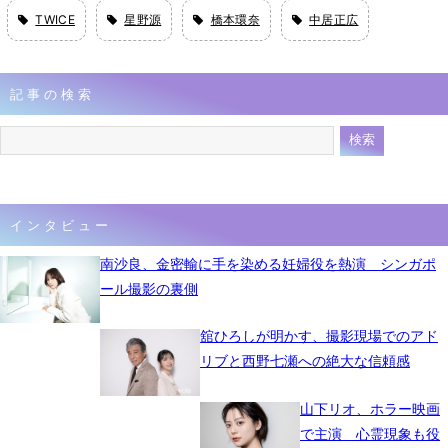
TWICE
星野源
橋本環奈
中居正広
記事の検索
インタビュー
南沙良、金密輸に手を染める妊婦役を熱演 シンガポ
ール撮影の裏側
舘ひろしが明かす、撮影現場でのアド
リブと西野七瀬への絶大な信頼感
山下リオ、ホラー映画
で主演 心霊現象も役