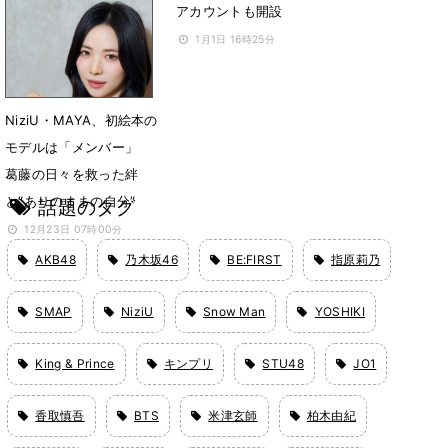
アカウントも開設
1月11日 19時59分
1月1日 16時25分
NiziU・MAYA、初絵本の
モデルは「メンバー」
葛藤の日々を救った絆
と“ありのままの自分”
話題のタグ
12月23日 07時00分
AKB48
乃木坂46
BE:FIRST
指原莉乃
SMAP
NiziU
Snow Man
YOSHIKI
King & Prince
キンプリ
STU48
JO1
香取慎吾
BTS
米津玄師
柏木由紀