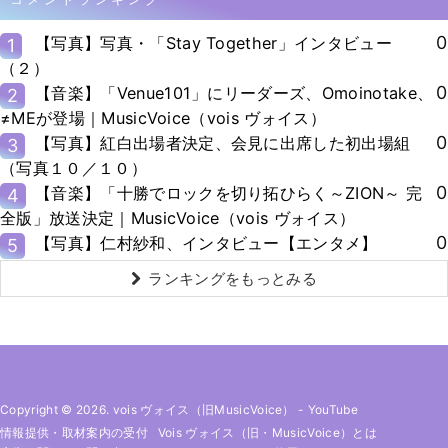
0
【写真】写真・「Stay Together」インタビュー
1
（２）
0
【音楽】「Venue101」にリーダーズ、Omoinotake、
2
≠MEが登場｜MusicVoice（vois ヴォイス）
0
【写真】紅白出場者決定、会見に出席した初出場組
3
（写真１０／１０）
0
【音楽】「十勝でロックを切り拓ひらく～ZION～ 完
4
全版」放送決定｜MusicVoice（vois ヴォイス）
0
【写真】仁村紗和、インタビュー【エンタメ】
5
ランキングをもっとみる
Copyright © 2026. vois ヴォイス（旧MusicVoice）
-
YouTube
情報提供・取材案内の受付
Vois ヴォイス（旧・MusicVoice）とは