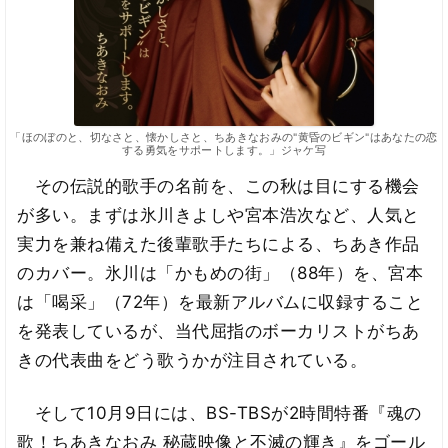
「ほのぼのと、切なさと、懐かしさと、ちあきなおみの"黄昏のビギン"はあなたの恋
する勇気をサポートします。」ジャケ写
その伝説的歌手の名前を、この秋は目にする機会
が多い。まずは氷川きよしや宮本浩次など、人気と
実力を兼ね備えた後輩歌手たちによる、ちあき作品
のカバー。氷川は「かもめの街」（88年）を、宮本
は「喝采」（72年）を最新アルバムに収録すること
を発表しているが、当代屈指のボーカリストがちあ
きの代表曲をどう歌うかが注目されている。
そして10月9日には、BS-TBSが2時間特番『魂の
歌！ちあきなおみ 秘蔵映像と不滅の輝き』をゴール