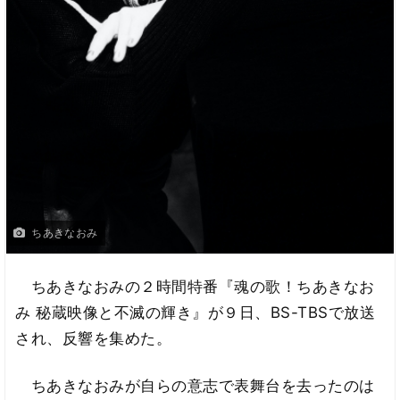
ちあきなおみ
ちあきなおみの２時間特番『魂の歌！ちあきなお
み 秘蔵映像と不滅の輝き』が９日、BS-TBSで放送
され、反響を集めた。
ちあきなおみが自らの意志で表舞台を去ったのは