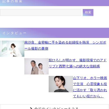
記事の検索
インタビュー
南沙良、金密輸に手を染める妊婦役を熱演 シンガポ
ール撮影の裏側
舘ひろしが明かす、撮影現場でのアド
リブと西野七瀬への絶大な信頼感
山下リオ、ホラー映画
で主演 心霊現象も役
に活かす「取り憑かれ
てもいい役だから」
全てのインタビューをみる