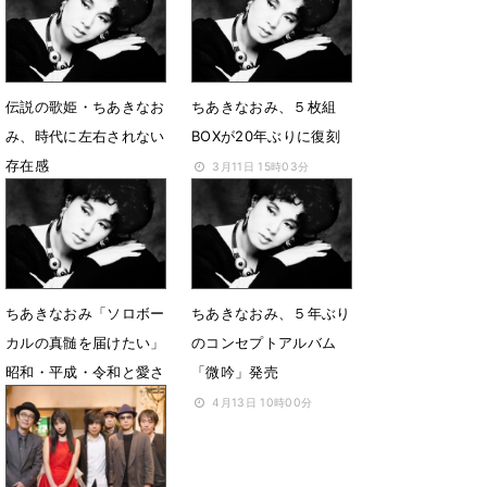
7月31日 18時31分
伝説の歌姫・ちあきなお
ちあきなおみ、５枚組
み、時代に左右されない
BOXが20年ぶりに復刻
存在感
3月11日 15時03分
3月17日 12時00分
ちあきなおみ「ソロボー
ちあきなおみ、５年ぶり
カルの真髄を届けたい」
のコンセプトアルバム
昭和・平成・令和と愛さ
「微吟」発売
れ続ける歌声の魅力とは
4月13日 10時00分
7月31日 11時00分