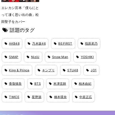
エレカシ宮本「僕らにと
って凄く思い出の曲」松
田聖子をカバー
話題のタグ
2月24日 16時36分
AKB48
乃木坂46
BE:FIRST
指原莉乃
SMAP
NiziU
Snow Man
YOSHIKI
King & Prince
キンプリ
STU48
JO1
香取慎吾
BTS
米津玄師
柏木由紀
TWICE
星野源
橋本環奈
中居正広