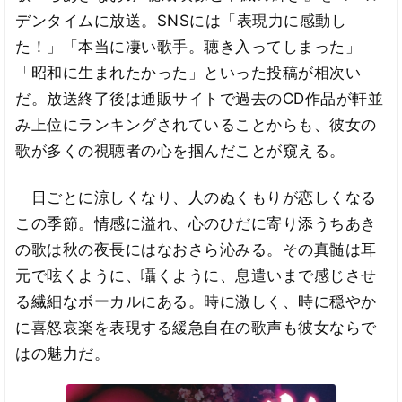
デンタイムに放送。SNSには「表現力に感動し
た！」「本当に凄い歌手。聴き入ってしまった」
「昭和に生まれたかった」といった投稿が相次い
だ。放送終了後は通販サイトで過去のCD作品が軒並
み上位にランキングされていることからも、彼女の
歌が多くの視聴者の心を掴んだことが窺える。
日ごとに涼しくなり、人のぬくもりが恋しくなる
この季節。情感に溢れ、心のひだに寄り添うちあき
の歌は秋の夜長にはなおさら沁みる。その真髄は耳
元で呟くように、囁くように、息遣いまで感じさせ
る繊細なボーカルにある。時に激しく、時に穏やか
に喜怒哀楽を表現する緩急自在の歌声も彼女ならで
はの魅力だ。