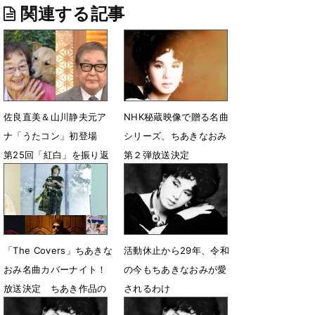
関連する記事
佐良直美＆山川静夫元ア
NHK秘蔵映像で贈る名曲
ナ「うたコン」初登場
シリーズ、ちあきなおみ
第25回「紅白」を振り返
第２弾放送決定
る
4月17日 07時00分
6月5日 22時11分
「The Covers」ちあきな
活動休止から29年、令和
おみ名曲カバーナイト！
の今もちあきなおみが愛
放送決定 ちあき作品の
されるわけ
魅力を深堀り
9月2日 12時00分