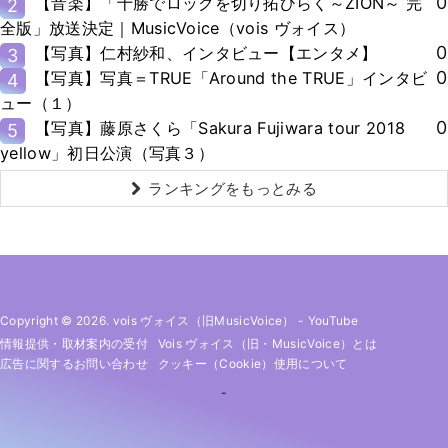
0
【音楽】「十勝でロックを切り拓ひらく～ZION～ 完
2
全版」放送決定｜MusicVoice（vois ヴォイス）
0
【写真】仁村紗和、インタビュー【エンタメ】
3
0
【写真】写真＝TRUE「Around the TRUE」インタビ
4
ュー（１）
0
【写真】藤原さくら「Sakura Fujiwara tour 2018
5
yellow」初日公演（写真３）
ランキングをもっとみる
Copyright © 2026. vois ヴォイス（旧MusicVoice）
-
YouTube
情報提供・取材案内の受付
Vois ヴォイス（旧・MusicVoice）とは
広告に関するお問い合わせ
クッキー（cookie）使用について
-