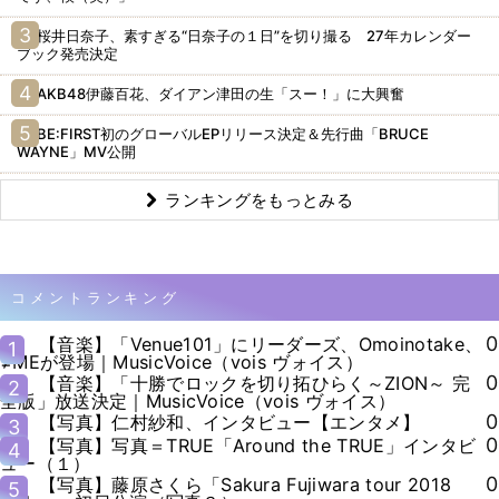
桜井日奈子、素すぎる“日奈子の１日”を切り撮る 27年カレンダー
ブック発売決定
AKB48伊藤百花、ダイアン津田の生「スー！」に大興奮
BE:FIRST初のグローバルEPリリース決定＆先行曲「BRUCE
WAYNE」MV公開
ランキングをもっとみる
コメントランキング
0
【音楽】「Venue101」にリーダーズ、Omoinotake、
1
≠MEが登場｜MusicVoice（vois ヴォイス）
0
【音楽】「十勝でロックを切り拓ひらく～ZION～ 完
2
全版」放送決定｜MusicVoice（vois ヴォイス）
0
【写真】仁村紗和、インタビュー【エンタメ】
3
0
【写真】写真＝TRUE「Around the TRUE」インタビ
4
ュー（１）
0
【写真】藤原さくら「Sakura Fujiwara tour 2018
5