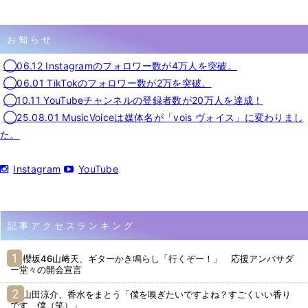
お知らせ
◯06.12 Instagramのフォロワー数が4万人を突破。
◯06.01 TikTokのフォロワー数が2万を突破。
◯10.11 YouTubeチャンネルの登録者数が20万人を達成！
◯25.08.01 MusicVoiceは媒体名が「vois ヴォイス」に変わりまし
た。
Instagram
YouTube
記事アクセスランキング
櫻坂46山﨑天、ギターかき鳴らし「行くぞー！」 応援アンバサダ
ー堂々の開会宣言
山田涼介、香水をまとう「僕を嗅ぎたいですよね？すごくいい香り
です、僕（笑）」