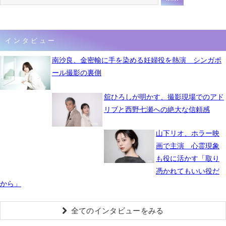
インタビュー
南沙良、金密輸に手を染める妊婦役を熱演 シンガポ
ール撮影の裏側
舘ひろしが明かす、撮影現場でのアド
リブと西野七瀬への絶大な信頼感
山下リオ、ホラー映
画で主演 心霊現象
も役に活かす「取り
憑かれてもいい役だ
から」
全てのインタビューをみる