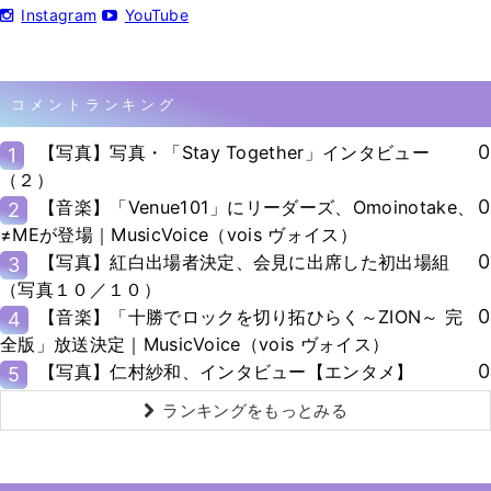
Instagram
YouTube
コメントランキング
0
【写真】写真・「Stay Together」インタビュー
1
（２）
0
【音楽】「Venue101」にリーダーズ、Omoinotake、
2
≠MEが登場｜MusicVoice（vois ヴォイス）
0
【写真】紅白出場者決定、会見に出席した初出場組
3
（写真１０／１０）
0
【音楽】「十勝でロックを切り拓ひらく～ZION～ 完
4
全版」放送決定｜MusicVoice（vois ヴォイス）
0
【写真】仁村紗和、インタビュー【エンタメ】
5
ランキングをもっとみる