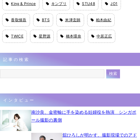
King & Prince
キンプリ
STU48
JO1
香取慎吾
BTS
米津玄師
柏木由紀
TWICE
星野源
橋本環奈
中居正広
記事の検索
インタビュー
南沙良、金密輸に手を染める妊婦役を熱演 シンガポ
ール撮影の裏側
舘ひろしが明かす、撮影現場でのアド