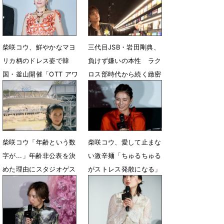
せ」
6月22日 08時02分
7月30日 09時21分
柴咲コウ、鮮やかなマヨ
三代目JSB・岩田剛典、
リカ柄のドレス姿で韓
負けず嫌いの本性 ラク
国・釜山開催「OTT アワ
ロス部時代から続く緻密
ード」レカペに登場
な戦略を解剖
6月21日 19時47分
4月17日 15時24分
柴咲コウ「年齢という数
柴咲コウ、愛して止まな
字が...」年齢非公表を決
い激辛麺「ちゅるちゅる
めた理由にスタジオゲス
がストレス発散になる」
トもびっくり
12月22日 12時48分
4月17日 15時00分