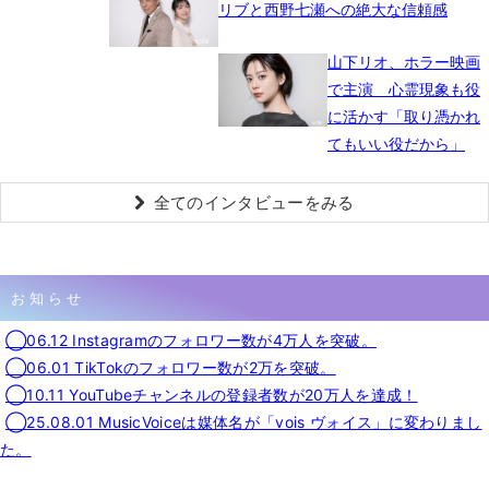
リブと西野七瀬への絶大な信頼感
山下リオ、ホラー映画
で主演 心霊現象も役
に活かす「取り憑かれ
てもいい役だから」
全てのインタビューをみる
お知らせ
◯06.12 Instagramのフォロワー数が4万人を突破。
◯06.01 TikTokのフォロワー数が2万を突破。
◯10.11 YouTubeチャンネルの登録者数が20万人を達成！
◯25.08.01 MusicVoiceは媒体名が「vois ヴォイス」に変わりまし
た。