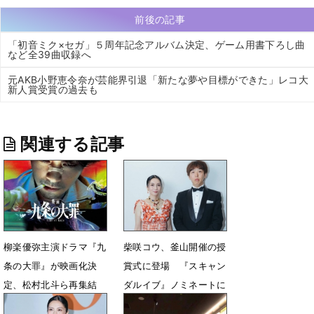
前後の記事
「初音ミク×セガ」５周年記念アルバム決定、ゲーム用書下ろし曲
など全39曲収録へ
元AKB小野恵令奈が芸能界引退「新たな夢や目標ができた」レコ大
新人賞受賞の過去も
関連する記事
柳楽優弥主演ドラマ『九
柴咲コウ、釜山開催の授
条の大罪』が映画化決
賞式に登場 『スキャン
定、松村北斗ら再集結
ダルイブ』ノミネートに
「俳優として本当に幸
感激「幸せ」