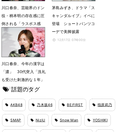
川口春奈、芸能界のドン
茅島みずき、ドラマ「ス
役・柄本明の存在感に圧
キャンダルイブ」イベに
倒される「ラスボス感
登場 ショートパンツコ
が…！」
ーデで美脚披露
12月22日 08時01分
12月17日 07時00分
川口春奈、今年の漢字は
「濃」 30代突入「洗礼
も受けた刺激的な１年」
話題のタグ
12月16日 19時56分
AKB48
乃木坂46
BE:FIRST
指原莉乃
SMAP
NiziU
Snow Man
YOSHIKI