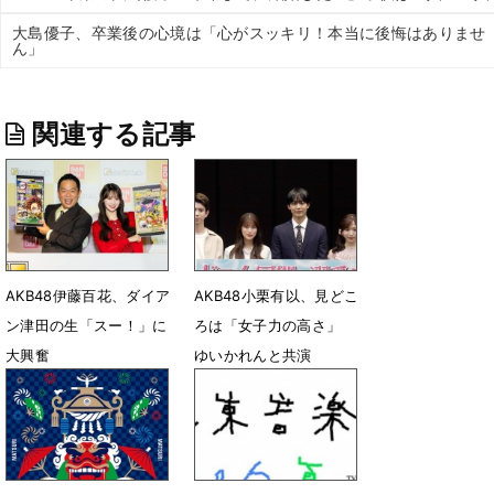
大島優子、卒業後の心境は「心がスッキリ！本当に後悔はありませ
ん」
関連する記事
AKB48伊藤百花、ダイア
AKB48小栗有以、見どこ
ン津田の生「スー！」に
ろは「女子力の高さ」
大興奮
ゆいかれんと共演
8月2日 07時02分
7月13日 14時17分