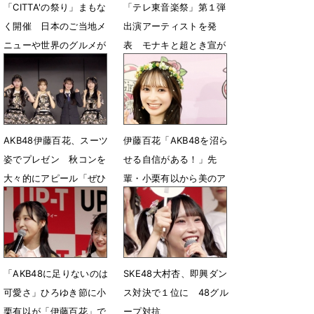
「CITTA'の祭り」まもな
「テレ東音楽祭」第１弾
く開催 ⽇本のご当地メ
出演アーティストを発
ニューや世界のグルメが
表 モナキと超とき宣が
100種類以上集結
福岡の意外なスポットか
ら生中継
6月17日 19時00分
6月15日 12時00分
AKB48伊藤百花、スーツ
伊藤百花「AKB48を沼ら
姿でプレゼン 秋コンを
せる自信がある！」先
大々的にアピール「ぜひ
輩・小栗有以から美のア
注目して頂けたら！」
ドバイスも
6月6日 08時10分
5月6日 05時52分
「AKB48に足りないのは
SKE48大村杏、即興ダン
可愛さ」ひろゆき節に小
ス対決で１位に 48グル
栗有以が「伊藤百花」で
ープ対抗