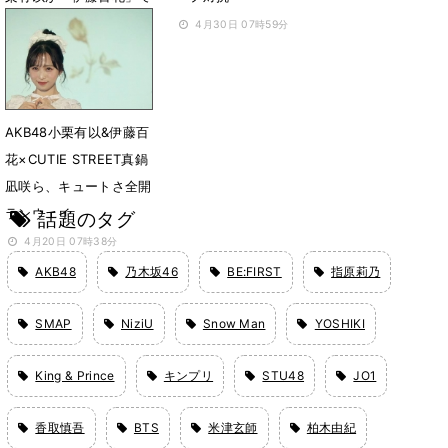
対抗「います！」
4月30日 07時59分
4月30日 08時12分
AKB48小栗有以&伊藤百
花×CUTIE STREET真鍋
凪咲ら、キュートさ全開
ランウェイ
話題のタグ
4月20日 07時38分
AKB48
乃木坂46
BE:FIRST
指原莉乃
SMAP
NiziU
Snow Man
YOSHIKI
King & Prince
キンプリ
STU48
JO1
香取慎吾
BTS
米津玄師
柏木由紀