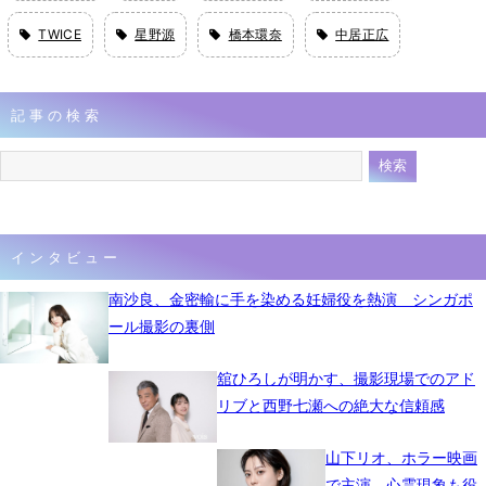
TWICE
星野源
橋本環奈
中居正広
記事の検索
インタビュー
南沙良、金密輸に手を染める妊婦役を熱演 シンガポ
ール撮影の裏側
舘ひろしが明かす、撮影現場でのアド
リブと西野七瀬への絶大な信頼感
山下リオ、ホラー映画
で主演 心霊現象も役