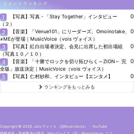
コメントランキング
0
【写真】写真・「Stay Together」インタビュー
1
（２）
0
【音楽】「Venue101」にリーダーズ、Omoinotake、
2
≠MEが登場｜MusicVoice（vois ヴォイス）
0
【写真】紅白出場者決定、会見に出席した初出場組
3
（写真１０／１０）
0
【音楽】「十勝でロックを切り拓ひらく～ZION～ 完
4
全版」放送決定｜MusicVoice（vois ヴォイス）
0
【写真】仁村紗和、インタビュー【エンタメ】
5
ランキングをもっとみる
Copyright © 2026. vois ヴォイス（旧MusicVoice）
-
YouTube
情報提供・取材案内の受付
Vois ヴォイス（旧・MusicVoice）とは