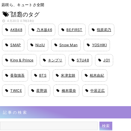
凪咲ら、キュートさ全開
ランウェイ
話題のタグ
4月20日 07時38分
AKB48
乃木坂46
BE:FIRST
指原莉乃
SMAP
NiziU
Snow Man
YOSHIKI
King & Prince
キンプリ
STU48
JO1
香取慎吾
BTS
米津玄師
柏木由紀
TWICE
星野源
橋本環奈
中居正広
記事の検索