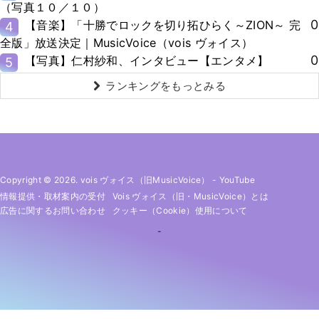
（写真１０／１０）
0
【音楽】「十勝でロックを切り拓ひらく～ZION～ 完
4
全版」放送決定｜MusicVoice（vois ヴォイス）
0
【写真】仁村紗和、インタビュー【エンタメ】
5
ランキングをもっとみる
Copyright © 2026. vois ヴォイス（旧MusicVoice）
-
YouTube
情報提供・取材案内の受付
Vois ヴォイス（旧・MusicVoice）とは
広告に関するお問い合わせ
クッキー（cookie）使用について
-