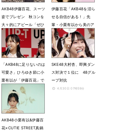
AKB48伊藤百花、スーツ
伊藤百花「AKB48を沼ら
姿でプレゼン 秋コンを
せる自信がある！」先
大々的にアピール「ぜひ
輩・小栗有以から美のア
注目して頂けたら！」
ドバイスも
6月6日 08時10分
5月6日 05時52分
「AKB48に足りないのは
SKE48大村杏、即興ダン
可愛さ」ひろゆき節に小
ス対決で１位に 48グル
栗有以が「伊藤百花」で
ープ対抗
対抗「います！」
4月30日 07時59分
4月30日 08時12分
AKB48小栗有以&伊藤百
花×CUTIE STREET真鍋