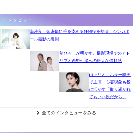
インタビュー
南沙良、金密輸に手を染める妊婦役を熱演 シンガポ
ール撮影の裏側
舘ひろしが明かす、撮影現場でのアド
リブと西野七瀬への絶大な信頼感
山下リオ、ホラー映画
で主演 心霊現象も役
に活かす「取り憑かれ
てもいい役だから」
全てのインタビューをみる