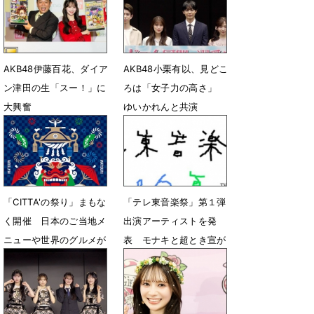
AKB48伊藤百花、ダイア
AKB48小栗有以、見どこ
ン津田の生「スー！」に
ろは「女子力の高さ」
大興奮
ゆいかれんと共演
8月2日 07時02分
7月13日 14時17分
「CITTA'の祭り」まもな
「テレ東音楽祭」第１弾
く開催 ⽇本のご当地メ
出演アーティストを発
ニューや世界のグルメが
表 モナキと超とき宣が
100種類以上集結
福岡の意外なスポットか
ら生中継
6月17日 19時00分
6月15日 12時00分