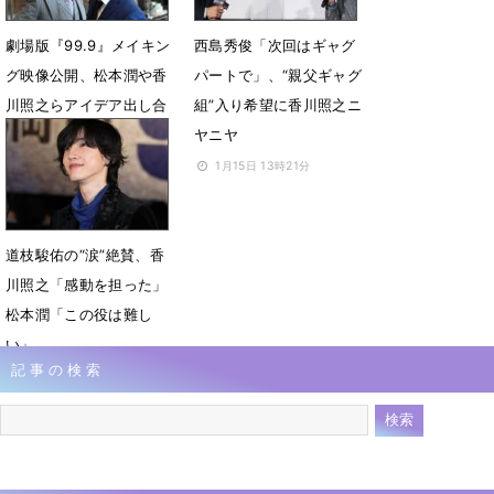
劇場版『99.9』メイキン
西島秀俊「次回はギャグ
グ映像公開、松本潤や香
パートで」、“親父ギャグ
川照之らアイデア出し合
組”入り希望に香川照之ニ
う様子
ヤニヤ
1月22日 14時03分
1月15日 13時21分
道枝駿佑の“涙”絶賛、香
川照之「感動を担った」
松本潤「この役は難し
い」
記事の検索
1月15日 12時46分