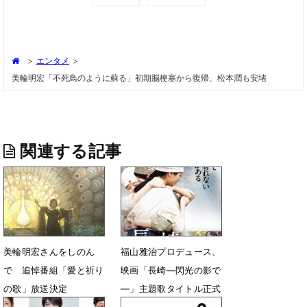
>
エンタメ
>
美輪明宏「不死鳥のように蘇る」初期脳梗塞から復帰、松本潤も安堵
関連する記事
美輪明宏さんをしのん
福山雅治プロデュース、
で 追悼番組「愛と祈り
映画「長崎―閃光の影で
の歌」放送決定
―」主題歌タイトル正式
決定