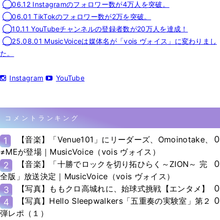
◯06.12 Instagramのフォロワー数が4万人を突破。
◯06.01 TikTokのフォロワー数が2万を突破。
◯10.11 YouTubeチャンネルの登録者数が20万人を達成！
◯25.08.01 MusicVoiceは媒体名が「vois ヴォイス」に変わりまし
た。
Instagram
YouTube
コメントランキング
0
【音楽】「Venue101」にリーダーズ、Omoinotake、
1
≠MEが登場｜MusicVoice（vois ヴォイス）
0
【音楽】「十勝でロックを切り拓ひらく～ZION～ 完
2
全版」放送決定｜MusicVoice（vois ヴォイス）
0
【写真】ももクロ高城れに、始球式挑戦【エンタメ】
3
0
【写真】Hello Sleepwalkers「五重奏の実験室」第２
4
弾レポ（１）