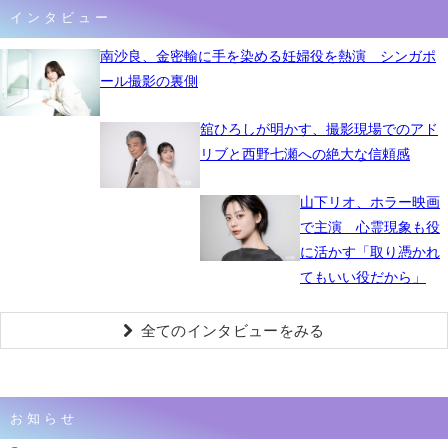
インタビュー
南沙良、金密輸に手を染める妊婦役を熱演 シンガポ
ール撮影の裏側
舘ひろしが明かす、撮影現場でのアド
リブと西野七瀬への絶大な信頼感
山下リオ、ホラー映画
で主演 心霊現象も役
に活かす「取り憑かれ
てもいい役だから」
全てのインタビューをみる
お知らせ