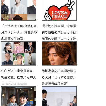
7月2日 18時47分
6月13日 14時51分
「生放送!紅白歌合戦お正
櫻井翔＆松本潤、今年最
月スペシャル」 舞台裏や
初で最後の２ショットは
名場面を生放送
満面の笑顔「エモくて泣
いた！」：紅白
1月2日 16時17分
12月31日 19時51分
紅白ゲスト審査員発表
徳川家康を松本潤が演じ
羽生結弦、松本潤ら10人
る大河『どうする家康』
音楽担当は稲本響
12月21日 16時21分
7月15日 19時08分