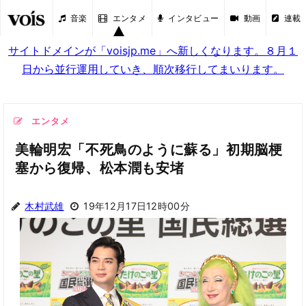
音楽
エンタメ
インタビュー
動画
連載
サイトドメインが「voisjp.me」へ新しくなります。８月１
日から並行運用していき、順次移行してまいります。
エンタメ
美輪明宏「不死鳥のように蘇る」初期脳梗
塞から復帰、松本潤も安堵
木村武雄
19年12月17日12時00分