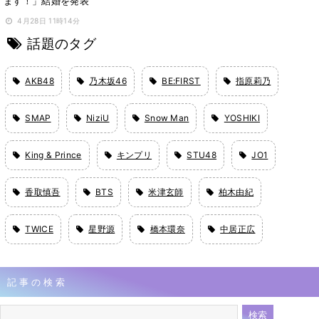
ます！」結婚を発表
4月28日 11時14分
話題のタグ
AKB48
乃木坂46
BE:FIRST
指原莉乃
SMAP
NiziU
Snow Man
YOSHIKI
King & Prince
キンプリ
STU48
JO1
香取慎吾
BTS
米津玄師
柏木由紀
TWICE
星野源
橋本環奈
中居正広
記事の検索