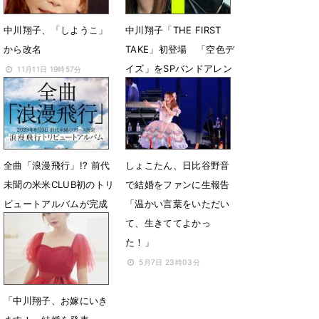
中川翔子、「しようこ」
中川翔子「THE FIRST
から改名
TAKE」初登場 「空色デ
イズ」をSPバンドアレン
11月11日 19時57分
ジで一発撮り
10月20日 18時34分
全曲「浪漫飛行」!? 前代
しょこたん、日比谷野音
未聞の米米CLUB初のトリ
で結婚をファンに生報告
ビュートアルバムが完成
「温かい言葉をいただい
て、生きててよかっ
6月14日 13時32分
た！」
5月7日 23時03分
「中川翔子、お嫁にいき