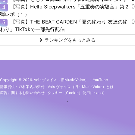
0
【写真】Hello Sleepwalkers「五重奏の実験室」第２
4
弾レポ（１）
0
【写真】THE BEAT GARDEN「夏の終わり 友達の終
5
わり」TikTokで一部先行配信
ランキングをもっとみる
Copyright © 2026. vois ヴォイス（旧MusicVoice）
-
YouTube
情報提供・取材案内の受付
Vois ヴォイス（旧・MusicVoice）とは
広告に関するお問い合わせ
クッキー（cookie）使用について
-