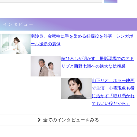
インタビュー
南沙良、金密輸に手を染める妊婦役を熱演 シンガポ
ール撮影の裏側
舘ひろしが明かす、撮影現場でのアド
リブと西野七瀬への絶大な信頼感
山下リオ、ホラー映画
で主演 心霊現象も役
に活かす「取り憑かれ
てもいい役だから」
全てのインタビューをみる