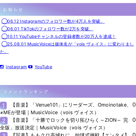
お知らせ
◯06.12 Instagramのフォロワー数が4万人を突破。
◯06.01 TikTokのフォロワー数が2万を突破。
◯10.11 YouTubeチャンネルの登録者数が20万人を達成！
◯25.08.01 MusicVoiceは媒体名が「vois ヴォイス」に変わりまし
た。
Instagram
YouTube
コメントランキング
0
【音楽】「Venue101」にリーダーズ、Omoinotake、
1
≠MEが登場｜MusicVoice（vois ヴォイス）
0
【音楽】「十勝でロックを切り拓ひらく～ZION～ 完
2
全版」放送決定｜MusicVoice（vois ヴォイス）
0
【写真】ももクロ高城れに、始球式挑戦【エンタメ】
3