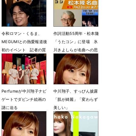
令和ロマン・くるま、
作詞活動55周年・松本隆
MEGUMIとの熱愛報道後
「うたコン」に登場 氷
初のイベント 記者の質
川きよしらが名曲への思
問に戸惑いつつ笑顔
いを語る
3月6日 19時21分
7月15日 11時40分
Perfumeが中川翔子ナビ
中川翔子、すっぴん披露
ゲートでダビンチ絵画の
「肌が綺麗」「変わらず
謎に迫る
美しい」
5月31日 07時00分
1月19日 08時24分