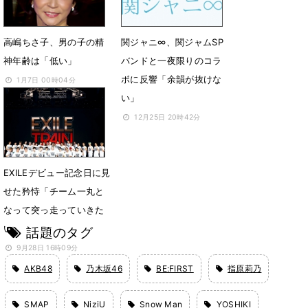
9月24日 13時02分
高嶋ちさ子、男の子の精
関ジャニ∞、関ジャムSP
神年齢は「低い」
バンドと一夜限りのコラ
ボに反響「余韻が抜けな
1月7日 00時04分
い」
12月25日 20時42分
EXILEデビュー記念日に見
せた矜恃「チーム一丸と
なって突っ走っていきた
い」
話題のタグ
9月28日 16時09分
AKB48
乃木坂46
BE:FIRST
指原莉乃
SMAP
NiziU
Snow Man
YOSHIKI