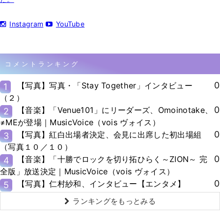
Instagram
YouTube
コメントランキング
0
【写真】写真・「Stay Together」インタビュー
1
（２）
0
【音楽】「Venue101」にリーダーズ、Omoinotake、
2
≠MEが登場｜MusicVoice（vois ヴォイス）
0
【写真】紅白出場者決定、会見に出席した初出場組
3
（写真１０／１０）
0
【音楽】「十勝でロックを切り拓ひらく～ZION～ 完
4
全版」放送決定｜MusicVoice（vois ヴォイス）
0
【写真】仁村紗和、インタビュー【エンタメ】
5
ランキングをもっとみる