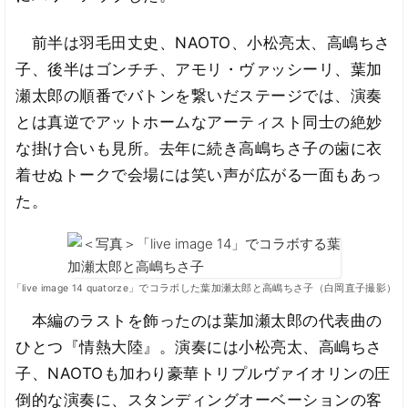
前半は羽毛田丈史、NAOTO、小松亮太、高嶋ちさ
子、後半はゴンチチ、アモリ・ヴァッシーリ、葉加
瀬太郎の順番でバトンを繋いだステージでは、演奏
とは真逆でアットホームなアーティスト同士の絶妙
な掛け合いも見所。去年に続き高嶋ちさ子の歯に衣
着せぬトークで会場には笑い声が広がる一面もあっ
た。
「live image 14 quatorze」でコラボした葉加瀬太郎と高嶋ちさ子（白岡直子撮影）
本編のラストを飾ったのは葉加瀬太郎の代表曲の
ひとつ『情熱大陸』。演奏には小松亮太、高嶋ちさ
子、NAOTOも加わり豪華トリプルヴァイオリンの圧
倒的な演奏に、スタンディングオーベーションの客