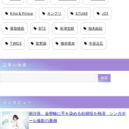
King & Prince
キンプリ
STU48
JO1
香取慎吾
BTS
米津玄師
柏木由紀
TWICE
星野源
橋本環奈
中居正広
記事の検索
インタビュー
南沙良、金密輸に手を染める妊婦役を熱演 シンガポ
ール撮影の裏側