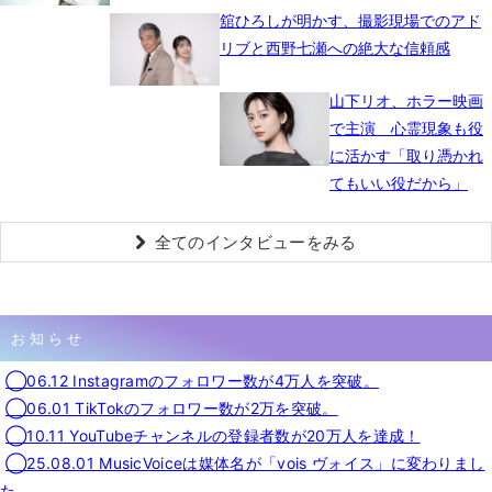
舘ひろしが明かす、撮影現場でのアド
リブと西野七瀬への絶大な信頼感
山下リオ、ホラー映画
で主演 心霊現象も役
に活かす「取り憑かれ
てもいい役だから」
全てのインタビューをみる
お知らせ
◯06.12 Instagramのフォロワー数が4万人を突破。
◯06.01 TikTokのフォロワー数が2万を突破。
◯10.11 YouTubeチャンネルの登録者数が20万人を達成！
◯25.08.01 MusicVoiceは媒体名が「vois ヴォイス」に変わりまし
た。