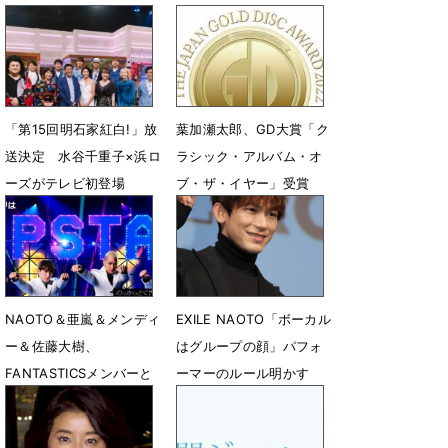
NAOTOがエール
8月9日 15時26分
7月12日 09時07分
「第15回明石家紅白!」放
葉加瀬太郎、GD大賞「ク
送決定 水谷千重子×浜ロ
ラシック・アルバム・オ
ーズがテレビ初登場
ブ・ザ・イヤー」受賞
8月5日 23時31分
3月14日 00時20分
NAOTO＆亜嵐＆メンディ
EXILE NAOTO「ボーカル
ー＆佐藤大樹、
はグループの顔」パフォ
FANTASTICSメンバーと
ーマーのルール明かす
ともに圧巻のダンスパフ
6月4日 00時46分
ォーマンス披露