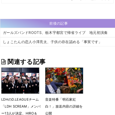
前後の記事
ガールズバンドROOTS、栃木宇都宮で帰省ライブ 地元初演奏
しょこたんの恋人小澤亮太、子供の存在認める「事実です」
関連する記事
LDHのD.LEAGUEチーム
音楽特番「明石家紅
「LDH SCREAM」メンバ
白！」放送内容の詳細を
ー13人が決定、HIRO＆
公開