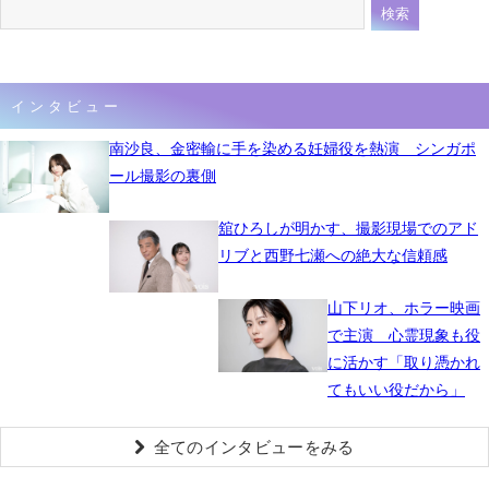
インタビュー
南沙良、金密輸に手を染める妊婦役を熱演 シンガポ
ール撮影の裏側
舘ひろしが明かす、撮影現場でのアド
リブと西野七瀬への絶大な信頼感
山下リオ、ホラー映画
で主演 心霊現象も役
に活かす「取り憑かれ
てもいい役だから」
全てのインタビューをみる