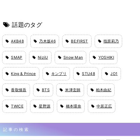
話題のタグ
AKB48
乃木坂46
BE:FIRST
指原莉乃
SMAP
NiziU
Snow Man
YOSHIKI
King & Prince
キンプリ
STU48
JO1
香取慎吾
BTS
米津玄師
柏木由紀
TWICE
星野源
橋本環奈
中居正広
記事の検索