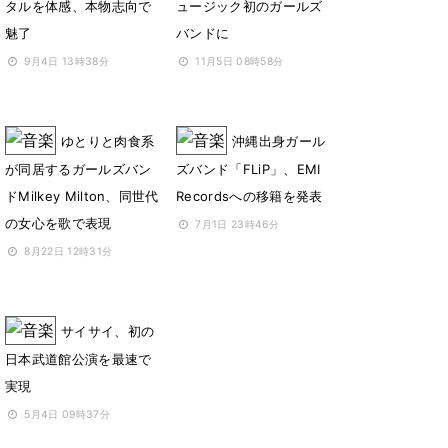
タルを体感、本物志向で
ュージック初のガールズ
魅了
バンドに
9月4日 13時38分
11月5日 08時58分
ゆとりと肉食系
沖縄出身ガール
が同居するガールズバン
ズバンド「FLiP」、EMI
ドMilkey Milton、同世代
Recordsへの移籍を発表
の女心を歌で表現
7月1日 23時46分
8月22日 12時31分
サイサイ、初の
日本武道館公演を最速で
実現
5月4日 09時37分