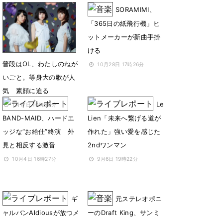
SORAMIMI、
「365日の紙飛行機」ヒ
ットメーカーが新曲手掛
ける
普段はOL、わたしのねが
10月28日 17時26分
いごと。等身大の歌が人
気 素顔に迫る
Le
1月17日 10時00分
BAND-MAID、ハードエ
Lien「未来へ繋げる道が
ッジな“お給仕”終演 外
作れた」強い愛を感じた
見と相反する激音
2ndワンマン
10月4日 16時27分
9月6日 19時22分
ギ
元ステレオポニ
ャルバンAldiousが放つメ
ーのDraft King、サンミ