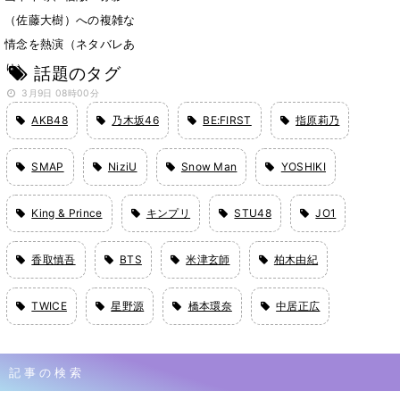
（佐藤大樹）への複雑な
情念を熱演（ネタバレあ
り）
話題のタグ
3月9日 08時00分
AKB48
乃木坂46
BE:FIRST
指原莉乃
SMAP
NiziU
Snow Man
YOSHIKI
King & Prince
キンプリ
STU48
JO1
香取慎吾
BTS
米津玄師
柏木由紀
TWICE
星野源
橋本環奈
中居正広
記事の検索