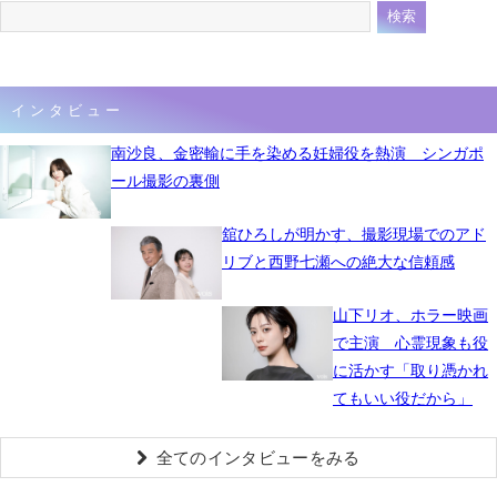
インタビュー
南沙良、金密輸に手を染める妊婦役を熱演 シンガポ
ール撮影の裏側
舘ひろしが明かす、撮影現場でのアド
リブと西野七瀬への絶大な信頼感
山下リオ、ホラー映画
で主演 心霊現象も役
に活かす「取り憑かれ
てもいい役だから」
全てのインタビューをみる