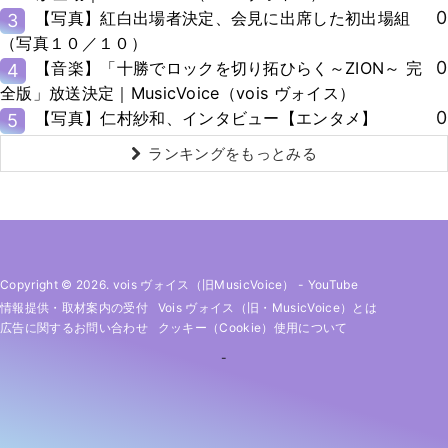
0
【写真】紅白出場者決定、会見に出席した初出場組
3
（写真１０／１０）
0
【音楽】「十勝でロックを切り拓ひらく～ZION～ 完
4
全版」放送決定｜MusicVoice（vois ヴォイス）
0
【写真】仁村紗和、インタビュー【エンタメ】
5
ランキングをもっとみる
Copyright © 2026. vois ヴォイス（旧MusicVoice）
-
YouTube
情報提供・取材案内の受付
Vois ヴォイス（旧・MusicVoice）とは
広告に関するお問い合わせ
クッキー（cookie）使用について
-