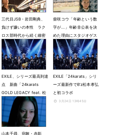
6月12日 22時38分
三代目JSB・岩田剛典、
柴咲コウ「年齢という数
負けず嫌いの本性 ラク
字が...」年齢非公表を決
ロス部時代から続く緻密
めた理由にスタジオゲス
な戦略を解剖
トもびっくり
4月17日 15時24分
4月17日 15時00分
EXILE、シリーズ最高到達
EXILE「24karats」シリ
点 新曲「24karats
ーズ最新作でB’z松本孝弘
GOLD LEGACY feat. 松
と初コラボ
本孝弘」MV公開
3月24日 13時45分
4月17日 12時08分
山本千尋、宿敵・赤影