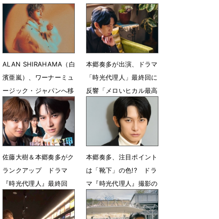
ALAN SHIRAHAMA（白
本郷奏多が出演、ドラマ
濱亜嵐）、ワーナーミュ
「時光代理人」最終回に
ージック・ジャパンへ移
反響「メロいヒカル最高
籍 最新アー写公開
でした！」
6月26日 22時35分
6月15日 07時00分
佐藤大樹＆本郷奏多がク
本郷奏多、注目ポイント
ランクアップ ドラマ
は「靴下」の色!? ドラ
『時光代理人』最終回
マ『時光代理人』撮影の
へ 撮影秘話とバディの
裏側
絆
4月25日 18時00分