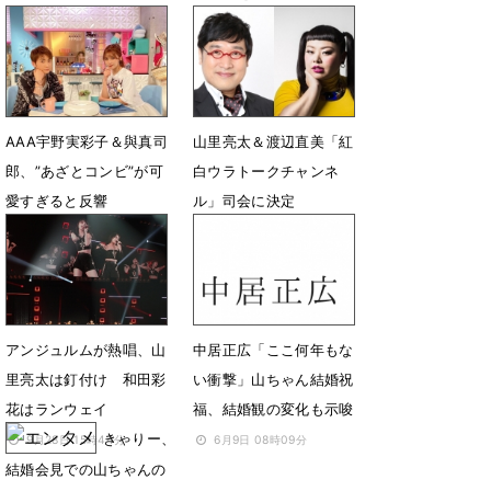
4月8日 18時00分
1月2日 16時17分
AAA宇野実彩子＆與真司
山里亮太＆渡辺直美「紅
郎、”あざとコンビ”が可
白ウラトークチャンネ
愛すぎると反響
ル」司会に決定
6月13日 14時55分
12月13日 14時31分
アンジュルムが熱唱、山
中居正広「ここ何年もな
里亮太は釘付け 和田彩
い衝撃」山ちゃん結婚祝
花はランウェイ
福、結婚観の変化も示唆
きゃりー、
9月28日 15時44分
6月9日 08時09分
結婚会見での山ちゃんの