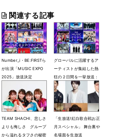
関連する記事
Number_i・BE:FIRSTら
グローバルに活躍するア
が出演「MUSIC EXPO
ーティストが集結した熱
2025」放送決定
狂の２日間を一挙放送：
「NHK MUSIC EXPO
10月24日 13時54分
2024」
8月16日 20時05分
TEAM SHACHI、悲しさ
「生放送!紅白歌合戦お正
よりも悔しさ グループ
月スペシャル」 舞台裏や
から溢れるタフさの秘密
名場面を生放送