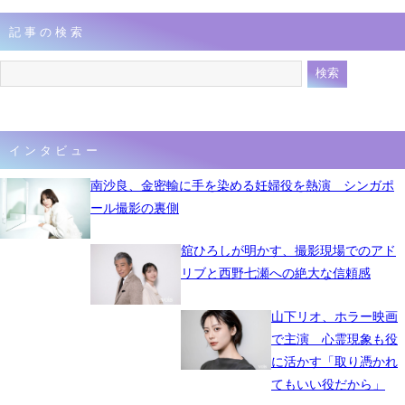
記事の検索
インタビュー
南沙良、金密輸に手を染める妊婦役を熱演 シンガポ
ール撮影の裏側
舘ひろしが明かす、撮影現場でのアド
リブと西野七瀬への絶大な信頼感
山下リオ、ホラー映画
で主演 心霊現象も役
に活かす「取り憑かれ
てもいい役だから」