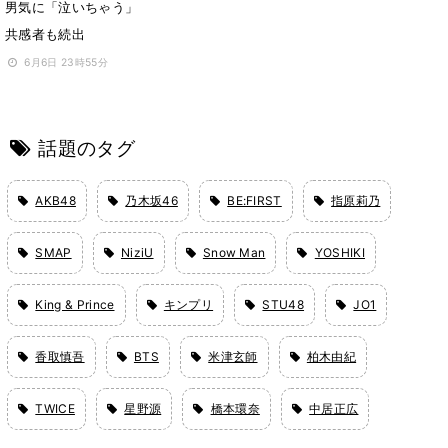
男気に「泣いちゃう」
共感者も続出
6月6日 23時55分
話題のタグ
AKB48
乃木坂46
BE:FIRST
指原莉乃
SMAP
NiziU
Snow Man
YOSHIKI
King & Prince
キンプリ
STU48
JO1
香取慎吾
BTS
米津玄師
柏木由紀
TWICE
星野源
橋本環奈
中居正広