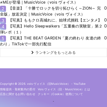
≠MEが登場｜MusicVoice（vois ヴォイス）
0
【音楽】「十勝でロックを切り拓ひらく～ZION～ 完
2
全版」放送決定｜MusicVoice（vois ヴォイス）
0
【写真】ももクロ高城れに、始球式挑戦【エンタメ】
3
0
【写真】Hello Sleepwalkers「五重奏の実験室」第２
4
弾レポ（１）
0
【写真】THE BEAT GARDEN「夏の終わり 友達の終
5
わり」TikTokで一部先行配信
ランキングをもっとみる
Copyright © 2026. vois ヴォイス（旧MusicVoice）
-
YouTube
情報提供・取材案内の受付
Vois ヴォイス（旧・MusicVoice）とは
広告に関するお問い合わせ
クッキー（cookie）使用について
-