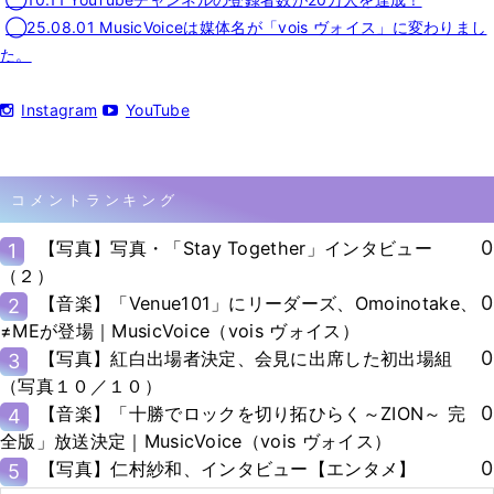
◯25.08.01 MusicVoiceは媒体名が「vois ヴォイス」に変わりまし
た。
Instagram
YouTube
コメントランキング
0
【写真】写真・「Stay Together」インタビュー
1
（２）
0
【音楽】「Venue101」にリーダーズ、Omoinotake、
2
≠MEが登場｜MusicVoice（vois ヴォイス）
0
【写真】紅白出場者決定、会見に出席した初出場組
3
（写真１０／１０）
0
【音楽】「十勝でロックを切り拓ひらく～ZION～ 完
4
全版」放送決定｜MusicVoice（vois ヴォイス）
0
【写真】仁村紗和、インタビュー【エンタメ】
5