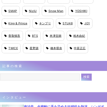
SMAP
NiziU
Snow Man
YOSHIKI
King & Prince
キンプリ
STU48
JO1
香取慎吾
BTS
米津玄師
柏木由紀
TWICE
星野源
橋本環奈
中居正広
記事の検索
インタビュー
南沙良、金密輸に手を染める妊婦役を熱演 シンガポ