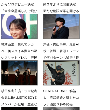
からソロデビュー決定
約２年ぶりに開催決定
「全身全霊楽しんで飛び
新たな物語が幕を開ける
込んでいきたい」
5月14日 23時40分
5月23日 19時16分
林芽亜里、横浜でレカ
声優・内山昂輝、最新AI
ペ 美スタイル際立つ深
役に苦戦 冒頭１シーン
いスリットドレス 声援
で何パターンも試行「終
に笑顔
わらないと思った」
5月4日 17時07分
4月28日 22時35分
砂田将宏主演ドラマ記者
GENERATIONS中務裕
会見にBALLISTIK BOYZ
太、赤武酒造と醸したコ
メンバーが登場 主題歌
ラボ酒第３弾を発売