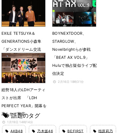
を生パフォーマンス
3月14日 20時14分
4月28日 21時40分
EXILE TETSUYA＆
BOYNEXTDOOR、
GENERATIONS小森隼
STARGLOW、
「ダンスドリーム交流
Novelbrightらが参戦
会」松阪市で開催 中学
「BEAT AX VOL.9」
生にダンスを通じてメッ
Huluで独占疑似ライブ配
セージを届ける
信決定
2月24日 07時00分
2月16日 18時31分
総勢18人のLDHアーティ
ストが出席 「LDH
PERFECT YEAR」開幕を
高らかに宣言
話題のタグ
1月19日 14時14分
AKB48
乃木坂46
BE:FIRST
指原莉乃