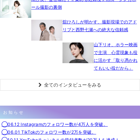
ール撮影の裏側
舘ひろしが明かす、撮影現場でのアド
リブと西野七瀬への絶大な信頼感
山下リオ、ホラー映画
で主演 心霊現象も役
に活かす「取り憑かれ
てもいい役だから」
全てのインタビューをみる
お知らせ
◯06.12 Instagramのフォロワー数が4万人を突破。
◯06.01 TikTokのフォロワー数が2万を突破。
◯10.11 YouTubeチャンネルの登録者数が20万人を達成！