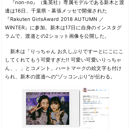
『non-no』（集英社）専属モデルである新木と渡
邊は16日、千葉県・幕張メッセで開催された
『Rakuten GirlsAward 2018 AUTUMN ／
WINTER』に参加。新木は17日に自身のインスタグ
ラムで、渡邉との2ショット画像を公開した。
新木は「りっちゃん お久しぶりですーとにこにこ
してくれてもう可愛すぎた!! 可愛い可愛いりっちゃ
ん、、」とコメント。ハートマークの絵文字も付け
られ、新木の渡邉への“ゾッコンぶり”が伝わる。