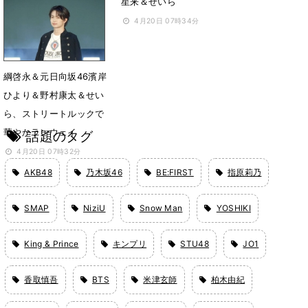
ランウェイ
星来＆せいら
4月20日 07時36分
4月20日 07時34分
綱啓永＆元日向坂46濱岸
ひより＆野村康太＆せい
ら、ストリートルックで
華やかランウェイ
話題のタグ
4月20日 07時32分
AKB48
乃木坂46
BE:FIRST
指原莉乃
SMAP
NiziU
Snow Man
YOSHIKI
King & Prince
キンプリ
STU48
JO1
香取慎吾
BTS
米津玄師
柏木由紀