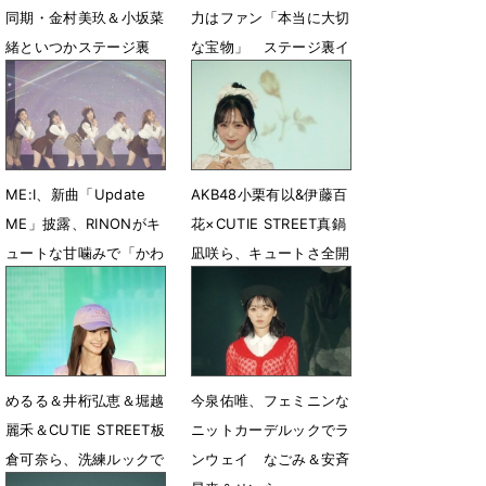
同期・金村美玖＆小坂菜
力はファン「本当に大切
緒といつかステージ裏
な宝物」 ステージ裏イ
で… 「ガルアワ」イン
ンタビュー
タビュー
4月25日 09時00分
4月26日 12時00分
ME:I、新曲「Update
AKB48小栗有以&伊藤百
ME」披露、RINONがキ
花×CUTIE STREET真鍋
ュートな甘噛みで「かわ
凪咲ら、キュートさ全開
いい〜」
ランウェイ
4月20日 07時41分
4月20日 07時38分
めるる＆井桁弘恵＆堀越
今泉佑唯、フェミニンな
麗禾＆CUTIE STREET板
ニットカーデルックでラ
倉可奈ら、洗練ルックで
ンウェイ なごみ＆安斉