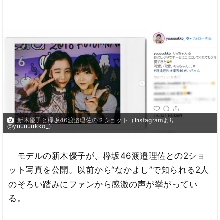
新木優子と欅坂46渡邉理佐の２ショット（Instagramより
@yuuuuukko_）
モデルの新木優子が、欅坂46渡邉理佐との2ショ
ット写真を公開。以前から“なかよし”で知られる2人
のそろい踏みにファンから感激の声が挙がってい
る。