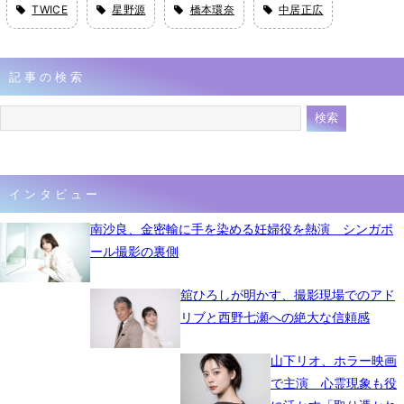
TWICE
星野源
橋本環奈
中居正広
記事の検索
インタビュー
南沙良、金密輸に手を染める妊婦役を熱演 シンガポ
ール撮影の裏側
舘ひろしが明かす、撮影現場でのアド
リブと西野七瀬への絶大な信頼感
山下リオ、ホラー映画
で主演 心霊現象も役