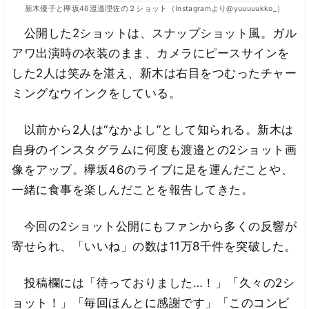
新木優子と欅坂46渡邉理佐の２ショット（Instagramより@yuuuuukko_）
公開した2ショットは、スナップショット風。ガル
アワ出演時の衣装のまま、カメラにピースサインを
した2人は笑みを湛え、新木は右目をつむったチャー
ミングなウインクをしている。
以前から2人は“なかよし”として知られる。新木は
自身のインスタグラムに何度も渡邉との2ショット画
像をアップ。欅坂46のライブに足を運んだことや、
一緒に食事を楽しんだことを報告してきた。
今回の2ショット公開にもファンから多くの反響が
寄せられ、「いいね」の数は11万8千件を突破した。
投稿欄には「待っておりました…！」「久々の2シ
ョット！」「毎回ほんとに感謝です」「このコンビ