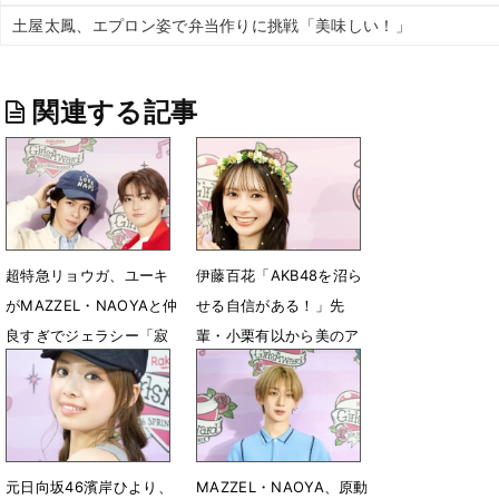
土屋太鳳、エプロン姿で弁当作りに挑戦「美味しい！」
関連する記事
超特急リョウガ、ユーキ
伊藤百花「AKB48を沼ら
がMAZZEL・NAOYAと仲
せる自信がある！」先
良すぎでジェラシー「寂
輩・小栗有以から美のア
しかったよ」
ドバイスも
5月6日 06時01分
5月6日 05時52分
元日向坂46濱岸ひより、
MAZZEL・NAOYA、原動