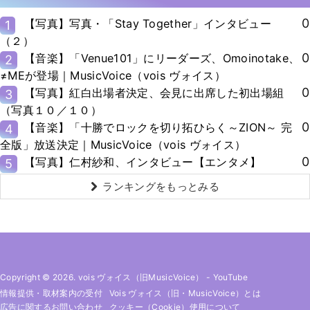
0
【写真】写真・「Stay Together」インタビュー
1
（２）
0
【音楽】「Venue101」にリーダーズ、Omoinotake、
2
≠MEが登場｜MusicVoice（vois ヴォイス）
0
【写真】紅白出場者決定、会見に出席した初出場組
3
（写真１０／１０）
0
【音楽】「十勝でロックを切り拓ひらく～ZION～ 完
4
全版」放送決定｜MusicVoice（vois ヴォイス）
0
【写真】仁村紗和、インタビュー【エンタメ】
5
ランキングをもっとみる
Copyright © 2026. vois ヴォイス（旧MusicVoice）
-
YouTube
情報提供・取材案内の受付
Vois ヴォイス（旧・MusicVoice）とは
広告に関するお問い合わせ
クッキー（cookie）使用について