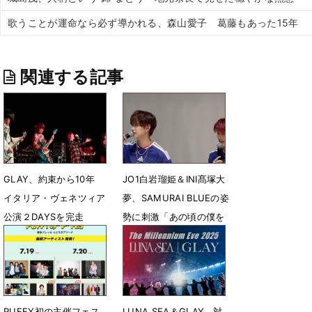
歌うことが運命なら必ず導かれる、森山愛子 葛藤もあった15年
関連する記事
GLAY、約束から10年
JO1白岩瑠姫＆INI髙塚大
イタリア・ヴェネツィア
夢、SAMURAI BLUEの姿
公演２DAYSを完走
勢に刺激「あの頃の僕を
叱りたい」
6月16日 19時50分
6月1日 22時19分
PUFFY初の主催フェス、
LUNA SEA＆GLAY、対