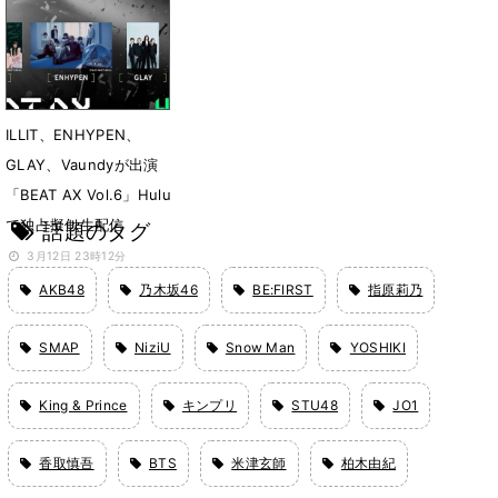
ら３曲紹介
6月16日 18時16分
ILLIT、ENHYPEN、
GLAY、Vaundyが出演
「BEAT AX Vol.6」Hulu
で独占擬似生配信
話題のタグ
3月12日 23時12分
AKB48
乃木坂46
BE:FIRST
指原莉乃
SMAP
NiziU
Snow Man
YOSHIKI
King & Prince
キンプリ
STU48
JO1
香取慎吾
BTS
米津玄師
柏木由紀