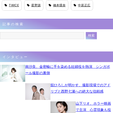
TWICE
星野源
橋本環奈
中居正広
記事の検索
インタビュー
南沙良、金密輸に手を染める妊婦役を熱演 シンガポ
ール撮影の裏側
舘ひろしが明かす、撮影現場でのアド
リブと西野七瀬への絶大な信頼感
山下リオ、ホラー映画
で主演 心霊現象も役