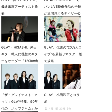
最終出演アーティスト発
バンLIVE映像作品の全貌
表
が垣間見えるティザー公
開
5月15日 23時13分
4月29日 18時04分
GLAY・HISASHI、来日
GLAY、伝説の“20万人ラ
ギター職人に理想のギタ
イブ”を最新リマスター版
ーをオーダー「120km出
で放送
る車で…」独自比喩でこ
7月24日 17時00分
だわり熱弁
10月12日 16時52分
「ザ・グレイテスト・ヒ
GLAY、小田和正とコラ
ッツ」GLAY特集、90年
ボ
代の「ポップジャム」か
4月11日 23時13分