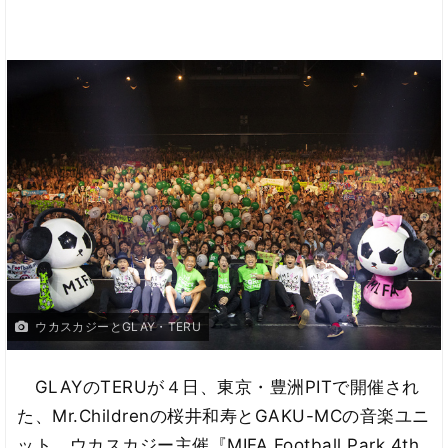
ウカスカジーとGLAY・TERU
GLAYのTERUが４日、東京・豊洲PITで開催され
た、Mr.Childrenの桜井和寿とGAKU-MCの音楽ユニ
ット、ウカスカジー主催『MIFA Football Park 4th