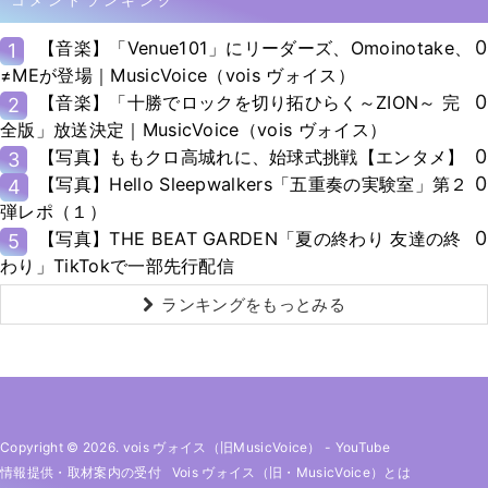
0
【音楽】「Venue101」にリーダーズ、Omoinotake、
1
≠MEが登場｜MusicVoice（vois ヴォイス）
0
【音楽】「十勝でロックを切り拓ひらく～ZION～ 完
2
全版」放送決定｜MusicVoice（vois ヴォイス）
0
【写真】ももクロ高城れに、始球式挑戦【エンタメ】
3
0
【写真】Hello Sleepwalkers「五重奏の実験室」第２
4
弾レポ（１）
0
【写真】THE BEAT GARDEN「夏の終わり 友達の終
5
わり」TikTokで一部先行配信
ランキングをもっとみる
Copyright © 2026. vois ヴォイス（旧MusicVoice）
-
YouTube
情報提供・取材案内の受付
Vois ヴォイス（旧・MusicVoice）とは