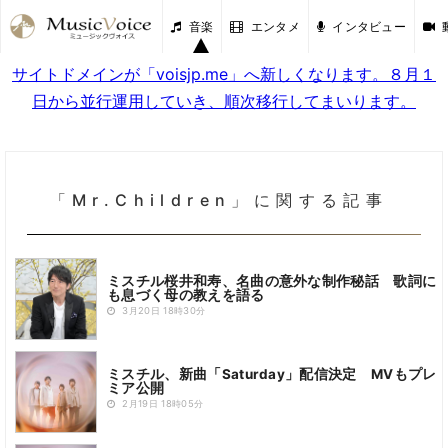
音楽
エンタメ
インタビュー
サイトドメインが「voisjp.me」へ新しくなります。８月１
日から並行運用していき、順次移行してまいります。
「Mr.Children」に関する記事
ミスチル桜井和寿、名曲の意外な制作秘話 歌詞に
も息づく母の教えを語る
3月20日 18時30分
ミスチル、新曲「Saturday」配信決定 MVもプレ
ミア公開
2月19日 18時05分