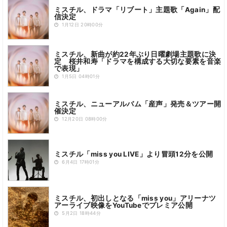
ミスチル、ドラマ「リブート」主題歌「Again」配
信決定
1月12日 20時00分
ミスチル、新曲が約22年ぶり日曜劇場主題歌に決
定 桜井和寿「ドラマを構成する大切な要素を音楽
で表現」
1月5日 04時01分
ミスチル、ニューアルバム「産声」発売＆ツアー開
催決定
12月20日 08時00分
ミスチル「miss you LIVE」より冒頭12分を公開
6月4日 17時01分
ミスチル、初出しとなる「miss you」アリーナツ
アーライブ映像をYouTubeでプレミア公開
5月2日 18時44分