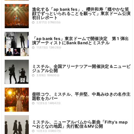
進化する「ap bank fes」、櫻井和寿「穏やかな笑
顔でずっといられることを願って」東京ドーム公演
初日レポート
2月17日 07時00分
「ap bank fes」東京ドームで開催決定 第 1 弾出
演アーティストにBank Bandとミスチル
11月15日 13時26分
ミスチル、全国アリーナツアー開催決定＆ニュービ
ジュアル公開
3月9日 18時00分
柴咲コウ、ミスチル、平井堅、中島みゆきの名作主
題歌をカバー
12月5日 14時42分
ミスチル、ニューアルバムから新曲「Fiftyʼs map
〜おとなの地図」先行配信＆MV公開
10月3日 00時07分