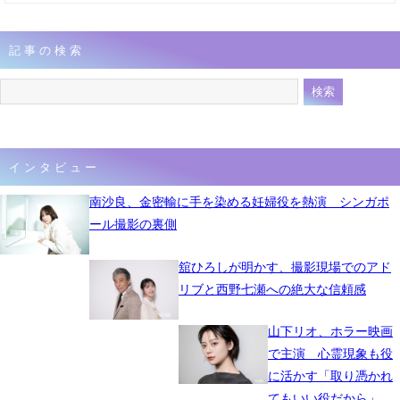
記事の検索
インタビュー
南沙良、金密輸に手を染める妊婦役を熱演 シンガポ
ール撮影の裏側
舘ひろしが明かす、撮影現場でのアド
リブと西野七瀬への絶大な信頼感
山下リオ、ホラー映画
で主演 心霊現象も役
に活かす「取り憑かれ
てもいい役だから」