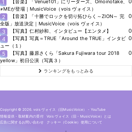
0
【音楽】「Venue101」にリーダーズ、Omoinotake、
1
≠MEが登場｜MusicVoice（vois ヴォイス）
0
【音楽】「十勝でロックを切り拓ひらく～ZION～ 完
2
全版」放送決定｜MusicVoice（vois ヴォイス）
0
【写真】仁村紗和、インタビュー【エンタメ】
3
0
【写真】写真＝TRUE「Around the TRUE」インタビ
4
ュー（１）
0
【写真】藤原さくら「Sakura Fujiwara tour 2018
5
yellow」初日公演（写真３）
ランキングをもっとみる
Copyright © 2026. vois ヴォイス（旧MusicVoice）
-
YouTube
情報提供・取材案内の受付
Vois ヴォイス（旧・MusicVoice）とは
広告に関するお問い合わせ
クッキー（cookie）使用について
-