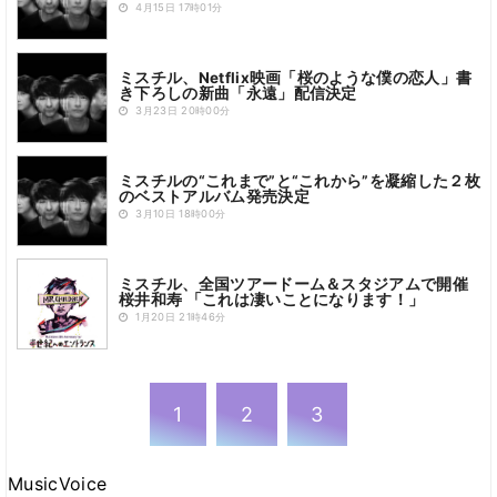
4月15日 17時01分
ミスチル、Netflix映画「桜のような僕の恋人」書
き下ろしの新曲「永遠」配信決定
3月23日 20時00分
ミスチルの“これまで”と“これから”を凝縮した２枚
のベストアルバム発売決定
3月10日 18時00分
ミスチル、全国ツアードーム＆スタジアムで開催
桜井和寿 「これは凄いことになります！」
1月20日 21時46分
1
2
3
MusicVoice