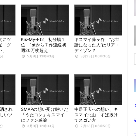
太にツ
Kis-My-Ft2、初登場１
キスマイ藤ヶ谷、“お世
光「グ
位 1stから７作連続初
話になった人”はリア・
い」
週20万枚超え
ディゾン？
0分
5月9日 13時43分
3月23日 06時30分
“消され
SMAPの想い受け継いだ
中居正広への想い、キ
激しいツ
「うたコン」キスマイ
スマイ北山「すば抜け
にファン感涙
てスゴい方」
0分
3月9日 12時03分
2月28日 06時50分