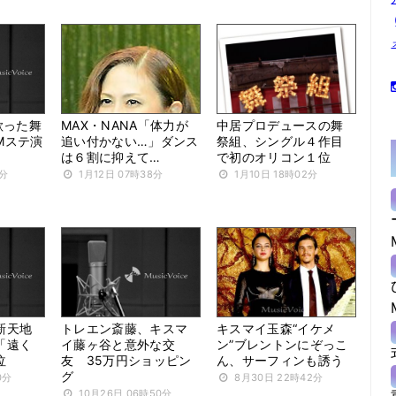
歌った舞
MAX・NANA「体力が
中居プロデュースの舞
Mステ演
追い付かない…」ダンス
祭組、シングル４作目
は６割に抑えて…
で初のオリコン１位
4分
1月12日 07時38分
1月10日 18時02分
新天地
トレエン斎藤、キスマ
キスマイ玉森“イケメ
「遠く
イ藤ヶ谷と意外な交
ン”ブレントンにぞっこ
泣
友 35万円ショッピン
ん、サーフィンも誘う
グ
0分
8月30日 22時42分
10月26日 06時50分