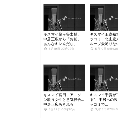
キスマイ藤ヶ谷太輔、
キスマイ玉森裕
中居正広から「お前、
ッコミ、北山宏
あんなキレんだな」
ループ愛足りな
5月19日 07時02分
5月10日 06時3
キスマイ宮田、アニソ
キスマイ千賀が
ン歌う女性と意気投合…
る”、中居への
中居正広あきれる
ッコミで…
3月22日 06時30分
3月15日 07時4