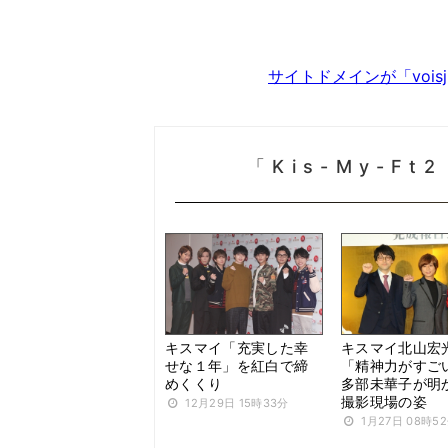
サイトドメインが「voi
「Kis-My-Ft
キスマイ「充実した幸
キスマイ北山宏
せな１年」を紅白で締
「精神力がすご
めくくり
多部未華子が明
撮影現場の姿
12月29日 15時33分
1月27日 08時5