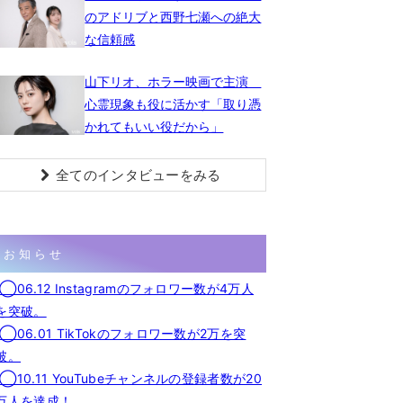
のアドリブと西野七瀬への絶大
な信頼感
山下リオ、ホラー映画で主演
心霊現象も役に活かす「取り憑
かれてもいい役だから」
全てのインタビューをみる
お知らせ
◯06.12 Instagramのフォロワー数が4万人
を突破。
◯06.01 TikTokのフォロワー数が2万を突
破。
◯10.11 YouTubeチャンネルの登録者数が20
万人を達成！