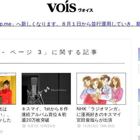
sjp.me」へ新しくなります。８月１日から並行運用していき
2 - ページ 3」に関する記事
光は
キスマイ、1stから８作
NHK「ラジオマンガ」
い」、
連続アルバム首位＆初
に漫画好きのキスマイ
かした
週20万枚突破
宮田俊哉らが出演
5月1日 12時24分
12月26日 13時38分
2分