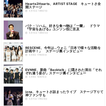
Hearts2Hearts、ARTIST STAGE キュートさ全
開ステージ
5月13日 14時01分
パク・ソハム、好きな食べ物は「一蘭」 ドラマ
『宇宙をあげる』ユンソン役に言及
5月13日 13時55分
RESCENE、今年は…ウォニ「日本で様々な活動を
計画中！」 ステージ裏インタビュー
5月9日 17時00分
EVNNE、新曲「Backtalk」に隠された演出「それ
ぞれ違う姿が」ステージ裏インタビュー
5月9日 16時15分
izna、キュートさ詰まったライブ ステージ下りて
神ファンサも
5月11日 17時28分