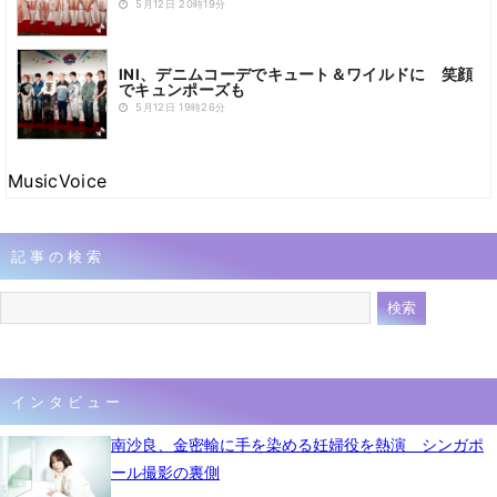
5月12日 20時19分
INI、デニムコーデでキュート＆ワイルドに 笑顔
でキュンポーズも
5月12日 19時26分
MusicVoice
記事の検索
インタビュー
南沙良、金密輸に手を染める妊婦役を熱演 シンガポ
ール撮影の裏側