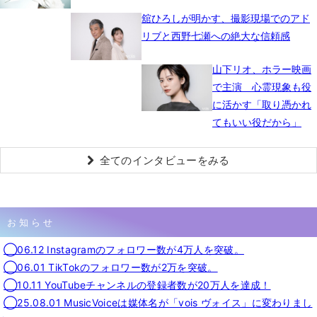
舘ひろしが明かす、撮影現場でのアド
リブと西野七瀬への絶大な信頼感
山下リオ、ホラー映画
で主演 心霊現象も役
に活かす「取り憑かれ
てもいい役だから」
全てのインタビューをみる
お知らせ
◯06.12 Instagramのフォロワー数が4万人を突破。
◯06.01 TikTokのフォロワー数が2万を突破。
◯10.11 YouTubeチャンネルの登録者数が20万人を達成！
◯25.08.01 MusicVoiceは媒体名が「vois ヴォイス」に変わりまし