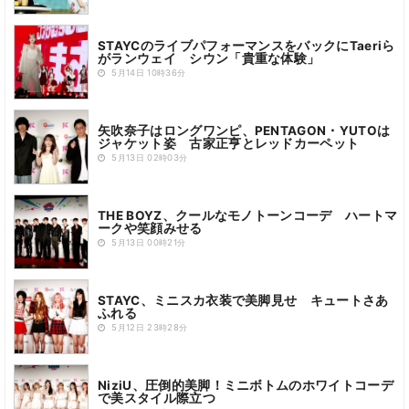
STAYCのライブパフォーマンスをバックにTaeriら
がランウェイ シウン「貴重な体験」
5月14日 10時36分
矢吹奈子はロングワンピ、PENTAGON・YUTOは
ジャケット姿 古家正亨とレッドカーペット
5月13日 02時03分
THE BOYZ、クールなモノトーンコーデ ハートマ
ークや笑顔みせる
5月13日 00時21分
STAYC、ミニスカ衣装で美脚見せ キュートさあ
ふれる
5月12日 23時28分
NiziU、圧倒的美脚！ミニボトムのホワイトコーデ
で美スタイル際立つ