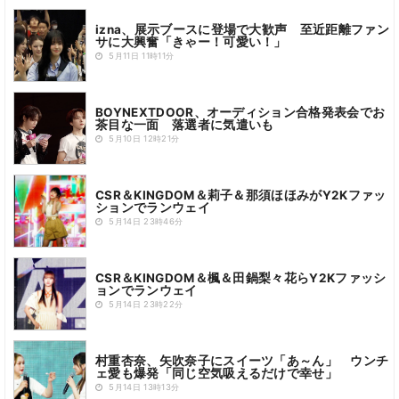
izna、展示ブースに登場で大歓声 至近距離ファン
サに大興奮「きゃー！可愛い！」
5月11日 11時11分
BOYNEXTDOOR、オーディション合格発表会でお
茶目な一面 落選者に気遣いも
5月10日 12時21分
CSR＆KINGDOM＆莉子＆那須ほほみがY2Kファッ
ションでランウェイ
5月14日 23時46分
CSR＆KINGDOM＆楓＆田鍋梨々花らY2Kファッシ
ョンでランウェイ
5月14日 23時22分
村重杏奈、矢吹奈子にスイーツ「あ～ん」 ウンチ
ェ愛も爆発「同じ空気吸えるだけで幸せ」
5月14日 13時13分