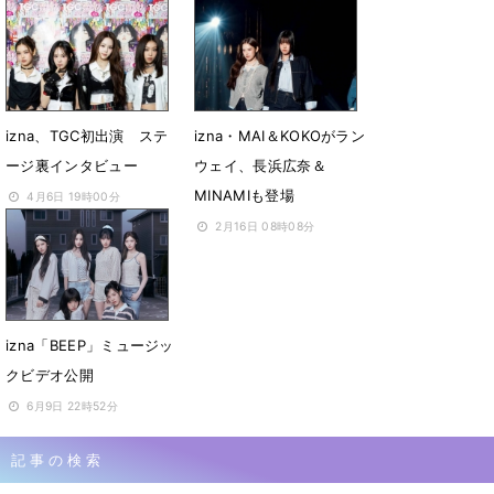
インタビュー
が」ステージ裏インタビ
ュー
5月9日 17時00分
5月9日 16時15分
izna、TGC初出演 ステ
izna・MAI＆KOKOがラン
ージ裏インタビュー
ウェイ、長浜広奈＆
MINAMIも登場
4月6日 19時00分
2月16日 08時08分
izna「BEEP」ミュージッ
クビデオ公開
6月9日 22時52分
記事の検索