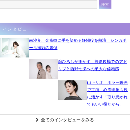
インタビュー
南沙良、金密輸に手を染める妊婦役を熱演 シンガポ
ール撮影の裏側
舘ひろしが明かす、撮影現場でのアド
リブと西野七瀬への絶大な信頼感
山下リオ、ホラー映画
で主演 心霊現象も役
に活かす「取り憑かれ
てもいい役だから」
全てのインタビューをみる