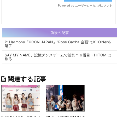
前後の記事
P1Harmony「KCON JAPAN」“Pose Gacha!企画”でKCONerを
魅了
SAY MY NAME、記憶ダンスゲームで波乱？６番目・HITOMIは
焦る
関連する記事