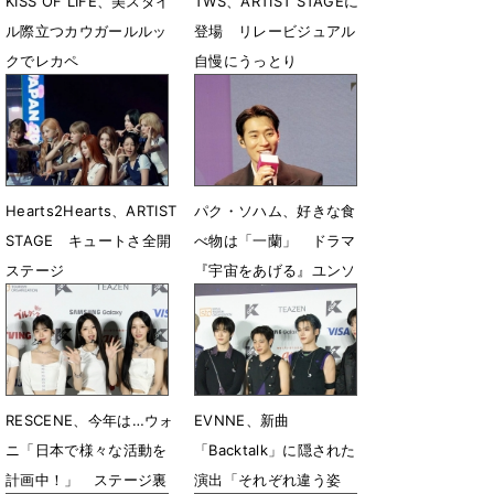
KISS OF LIFE、美スタイ
TWS、ARTIST STAGEに
ル際立つカウガールルッ
登場 リレービジュアル
クでレカペ
自慢にうっとり
5月13日 14時17分
5月13日 14時06分
Hearts2Hearts、ARTIST
パク・ソハム、好きな食
STAGE キュートさ全開
べ物は「一蘭」 ドラマ
ステージ
『宇宙をあげる』ユンソ
ン役に言及
5月13日 14時01分
5月13日 13時55分
RESCENE、今年は…ウォ
EVNNE、新曲
ニ「日本で様々な活動を
「Backtalk」に隠された
計画中！」 ステージ裏
演出「それぞれ違う姿