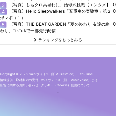
0
【写真】ももクロ高城れに、始球式挑戦【エンタメ】
3
0
【写真】Hello Sleepwalkers「五重奏の実験室」第２
4
弾レポ（１）
0
【写真】THE BEAT GARDEN「夏の終わり 友達の終
5
わり」TikTokで一部先行配信
ランキングをもっとみる
Copyright © 2026. vois ヴォイス（旧MusicVoice）
-
YouTube
情報提供・取材案内の受付
Vois ヴォイス（旧・MusicVoice）とは
広告に関するお問い合わせ
クッキー（cookie）使用について
-