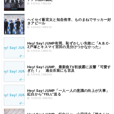
6月10日 17時29分
ヘイセイ薮宏太と知念侑李、ものまねでサッカー好
きアピール
5月25日 15時37分
Hey! Say! JUMP有岡、恥ずかしい失敗に「A.B.C-
Z戸塚とキスマイ宮田の見分けつかなかった」
5月15日 23時51分
Hey! Say! JUMP、最新曲TV初披露に反響「可愛す
ぎた！」 過去衣装にも言及
5月14日 22時26分
Hey! Say! JUMP「一人一人の意識の向上が大事」
紅白から“YELL”送る
12月31日 20時19分