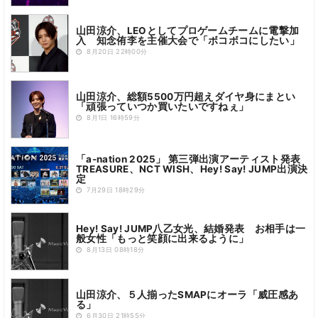
山田涼介、LEOとしてプロゲームチームに電撃加
入 知念侑李を主催大会で「ボコボコにしたい」
8月20日 22時00分
山田涼介、総額5500万円超えダイヤ身にまとい
「頑張っていつか買いたいですねぇ」
8月1日 16時59分
「a-nation 2025」 第三弾出演アーティスト発表
TREASURE、NCT WISH、Hey! Say! JUMP出演決
定
7月29日 18時29分
Hey! Say! JUMP八乙女光、結婚発表 お相手は一
般女性「もっと笑顔に出来るように」
8月13日 08時18分
山田涼介、５人揃ったSMAPにオーラ「威圧感あ
る」
6月30日 21時55分