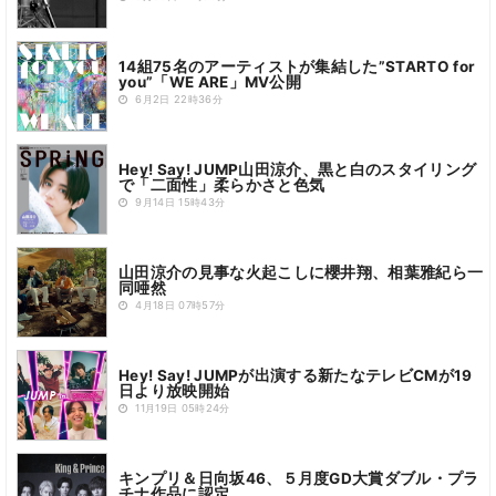
14組75名のアーティストが集結した”STARTO for
you”「WE ARE」MV公開
6月2日 22時36分
Hey! Say! JUMP山田涼介、黒と白のスタイリング
で「二面性」柔らかさと色気
9月14日 15時43分
山田涼介の見事な火起こしに櫻井翔、相葉雅紀ら一
同唖然
4月18日 07時57分
Hey! Say! JUMPが出演する新たなテレビCMが19
日より放映開始
11月19日 05時24分
キンプリ＆日向坂46、５月度GD大賞ダブル・プラ
チナ作品に認定