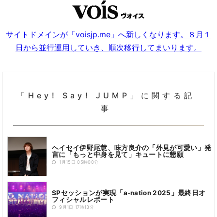
サイトドメインが「voisjp.me」へ新しくなります。８月１
日から並行運用していき、順次移行してまいります。
「Hey! Say! JUMP」に関する記
事
ヘイセイ伊野尾慧、味方良介の「外見が可愛い」発
言に「もっと中身を見て」キュートに懇願
1月15日 05時00分
SPセッションが実現「a-nation 2025」最終日オ
フィシャルレポート
9月1日 17時13分