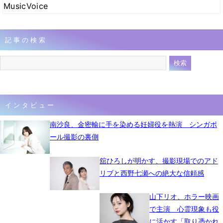
MusicVoice
記事の検索
インタビュー
南沙良、金密輸に手を染める妊婦役を熱演 シンガポ
ール撮影の裏側
舘ひろしが明かす、撮影現場でのアド
リブと西野七瀬への絶大な信頼感
山下リオ、ホラー映画
で主演 心霊現象も役
に活かす「取り憑かれ