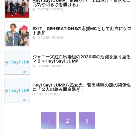
Hey! Say! JUMP、紅白リハ 山田涼介「皆さんに
元気や明るさを届ける」
12月29日 12時00分
EXIT、GENERATIONSの応援MCとして紅白にゲス
ト参加
12月28日 15時50分
ジャニーズ紅白出場組の2020年の活躍を振り返る
＜２＞Hey! Say! JUMP
12月28日 15時01分
Hey! Say! JUMP八乙女光、菅田将暉の謎の関係性
に「２人の絡み面白過ぎ」
11月27日 22時27分
1
2
3