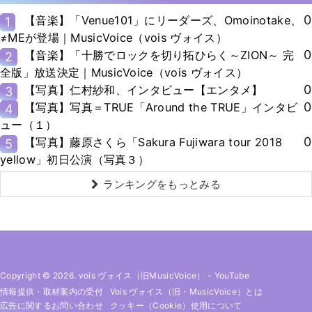
0
【音楽】「Venue101」にリーダーズ、Omoinotake、
1
≠MEが登場｜MusicVoice（vois ヴォイス）
0
【音楽】「十勝でロックを切り拓ひらく～ZION～ 完
2
全版」放送決定｜MusicVoice（vois ヴォイス）
0
【写真】仁村紗和、インタビュー【エンタメ】
3
0
【写真】写真＝TRUE「Around the TRUE」インタビ
4
ュー（１）
0
【写真】藤原さくら「Sakura Fujiwara tour 2018
5
yellow」初日公演（写真３）
ランキングをもっとみる
Copyright © 2026. vois ヴォイス（旧MusicVoice）
-
YouTube
情報提供・取材案内の受付
Vois ヴォイス（旧・MusicVoice）とは
広告に関するお問い合わせ
クッキー（cookie）使用について